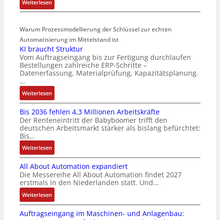
:
Weiterlesen
s
r
g
D
t
t
r
r
a
i
a
Warum Prozessmodellierung der Schlüssel zur echten
a
r
f
t
h
Automatisierung im Mittelstand ist
t
i
i
KI braucht Struktur
t
f
z
o
Vom Auftragseingang bis zur Fertigung durchlaufen
l
ü
i
n
Bestellungen zahlreiche ERP-Schritte –
o
r
e
i
Datenerfassung, Materialprüfung, Kapazitätsplanung.
s
m
r
n
…
e
u
u
F
:
Weiterlesen
I
l
n
a
K
n
t
g
n
Bis 2036 fehlen 4,3 Millionen Arbeitskräfte
I
t
i
b
u
Der Renteneintritt der Babyboomer trifft den
b
e
v
e
c
deutschen Arbeitsmarkt stärker als bislang befürchtet:
r
g
a
Bis…
s
C
a
r
r
t
N
:
Weiterlesen
u
a
i
ä
C
B
c
t
a
t
-
All About Automation expandiert
i
h
i
b
i
S
Die Messereihe All About Automation findet 2027
s
t
o
l
g
erstmals in den Niederlanden statt. Und…
y
2
S
n
e
t
s
0
:
Weiterlesen
t
v
S
R
t
3
A
r
o
t
e
e
Auftragseingang im Maschinen- und Anlagenbau:
6
l
u
n
e
i
m