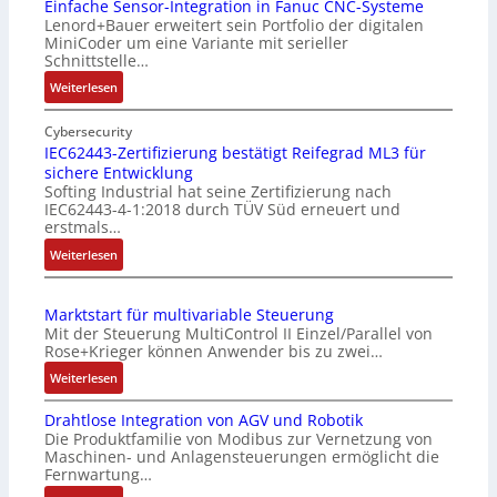
Einfache Sensor-Integration in Fanuc CNC-Systeme
Lenord+Bauer erweitert sein Portfolio der digitalen
MiniCoder um eine Variante mit serieller
Schnittstelle…
:
Weiterlesen
E
i
Cybersecurity
n
IEC62443-Zertifizierung bestätigt Reifegrad ML3 für
sichere Entwicklung
f
Softing Industrial hat seine Zertifizierung nach
a
IEC62443-4-1:2018 durch TÜV Süd erneuert und
c
erstmals…
h
:
Weiterlesen
e
I
S
E
e
Marktstart für multivariable Steuerung
C
n
Mit der Steuerung MultiControl II Einzel/Parallel von
6
s
Rose+Krieger können Anwender bis zu zwei…
2
o
:
Weiterlesen
4
r
M
4
-
Drahtlose Integration von AGV und Robotik
a
3
I
Die Produktfamilie von Modibus zur Vernetzung von
r
-
n
Maschinen- und Anlagensteuerungen ermöglicht die
k
Z
t
Fernwartung…
t
e
e