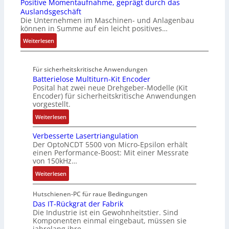
Positive Momentaufnahme, geprägt durch das
f
l
k
A
u
f
e
Auslandsgeschäft
e
A
t
G
e
e
Die Unternehmen im Maschinen- und Anlagenbau
h
b
u
V
r
können in Summe auf ein leicht positives…
g
l
o
r
u
u
r
:
Weiterlesen
e
u
n
n
a
A
n
t
d
g
d
u
4
A
R
M
Für sicherheitskritische Anwendungen
f
,
u
o
L
Batterielose Multiturn-Kit Encoder
t
3
t
b
3
Posital hat zwei neue Drehgeber-Modelle (Kit
r
M
o
o
Encoder) für sicherheitskritische Anwendungen
f
a
i
m
t
vorgestellt.
ü
g
l
a
i
r
:
Weiterlesen
s
l
t
k
s
B
e
i
i
i
Verbesserte Lasertriangulation
a
i
o
o
Der OptoNCDT 5500 von Micro-Epsilon erhält
c
t
n
n
n
einen Performance-Boost: Mit einer Messrate
h
t
g
e
e
von 150kHz…
e
e
a
n
x
:
r
Weiterlesen
r
n
A
p
V
e
i
g
r
a
e
E
Hutschienen-PC für raue Bedingungen
e
i
b
n
r
Das IT-Rückgrat der Fabrik
n
l
m
e
d
Die Industrie ist ein Gewohnheitstier. Sind
b
t
o
M
i
i
Komponenten einmal eingebaut, müssen sie
e
w
s
a
t
e
jahrelang ihre…