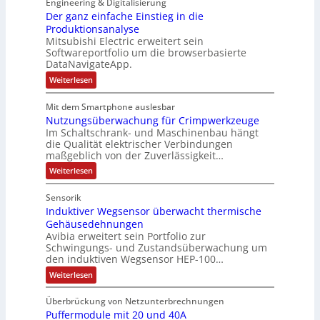
e
Engineering & Digitalisierung
t
n
k
s
u
Der ganz einfache Einstieg in die
S
i
i
Produktionsanalyse
e
y
k
Mitsubishi Electric erweitert sein
t
r
s
-
Softwareportfolio um die browserbasierte
i
V
t
G
DataNavigateApp.
v
e
è
e
:
Weiterlesen
e
r
m
s
D
M
t
e
e
c
Mit dem Smartphone auslesbar
o
r
r
s
h
Nutzungsüberwachung für Crimpwerkzeuge
g
m
i
:
ä
a
Im Schaltschrank- und Maschinenbau hängt
e
e
Q
n
f
die Qualität elektrischer Verbindungen
z
n
b
2
maßgeblich von der Zuverlässigkeit…
t
e
t
s
-
s
i
:
Weiterlesen
a
-
n
E
N
f
f
u
u
u
r
ü
Sensorik
a
t
f
n
g
h
c
Induktiver Wegsensor überwacht thermische
z
n
d
h
e
u
r
Gehäusedehnungen
e
n
a
M
b
Avibia erweitert sein Portfolio zur
e
E
g
h
a
Schwingungs- und Zustandsüberwachung um
n
i
r
s
den induktiven Wegsensor HEP-100…
m
r
n
ü
i
z
s
b
e
k
:
s
Weiterlesen
u
t
e
I
,
e
s
i
r
m
n
g
e
t
w
Überbrückung von Netzunterbrechnungen
e
d
V
g
a
e
i
Puffermodule mit 20 und 40A
u
b
o
i
c