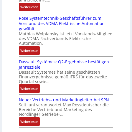
s
i
e
s
s
r
:
s
Weiterlesen
c
M
c
k
t
D
e
k
u
h
r
Rose Systemtechnik-Geschäftsführer zum
a
r
l
l
i
ä
Vorstand des VDMA Elektrische Automation
s
t
u
t
n
f
gewählt
I
e
n
i
e
t
Mathias Wolpiansky ist jetzt Vorstands-Mitglied
T
L
g
t
n
e
des VDMA-Fachverbands Elektrische
-
a
u
-
Automation.
R
s
r
u
:
Weiterlesen
ü
e
n
n
R
c
r
-
d
Dassault Systèmes: Q2-Ergebnisse bestätigen
o
k
t
K
A
Jahresziele
s
g
r
i
n
Dassault Systèmes hat seine geschätzten
e
r
i
t
l
Finanzergebnisse gemäß IFRS für das zweite
S
a
a
E
Quartal sowie…
a
y
t
n
n
g
:
Weiterlesen
s
d
g
c
e
D
t
e
u
o
n
Neuer Vertriebs- und Marketingleiter bei SPN
a
e
r
l
d
b
Seit Juni verantwortet Max Rossdeutscher die
s
m
F
a
e
Bereiche Vertrieb und Marketing des
a
s
t
a
t
Nördlinger Getriebe-…
r
u
a
e
b
i
:
:
Weiterlesen
u
c
r
o
P
N
l
h
i
n
o