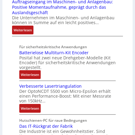
Auftragseingang im Maschinen- und Anlagenbau:
6
l
u
n
e
i
m
Positive Momentaufnahme, geprägt durch das
f
l
k
A
u
f
e
Auslandsgeschäft
e
A
t
G
e
e
Die Unternehmen im Maschinen- und Anlagenbau
h
b
u
V
r
können in Summe auf ein leicht positives…
g
l
o
r
u
u
r
:
Weiterlesen
e
u
n
n
a
A
n
t
d
g
d
u
4
A
R
M
Für sicherheitskritische Anwendungen
f
,
u
o
L
Batterielose Multiturn-Kit Encoder
t
3
t
b
3
Posital hat zwei neue Drehgeber-Modelle (Kit
r
M
o
o
Encoder) für sicherheitskritische Anwendungen
f
a
i
m
t
vorgestellt.
ü
g
l
a
i
r
:
Weiterlesen
s
l
t
k
s
B
e
i
i
i
Verbesserte Lasertriangulation
a
i
o
o
Der OptoNCDT 5500 von Micro-Epsilon erhält
c
t
n
n
n
einen Performance-Boost: Mit einer Messrate
h
t
g
e
e
von 150kHz…
e
e
a
n
x
:
r
Weiterlesen
r
n
A
p
V
e
i
g
r
a
e
E
Hutschienen-PC für raue Bedingungen
e
i
b
n
r
Das IT-Rückgrat der Fabrik
n
l
m
e
d
Die Industrie ist ein Gewohnheitstier. Sind
b
t
o
M
i
i