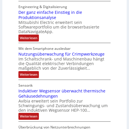
P
N
l
h
i
n
o
e
Engineering & Digitalisierung
t
n
k
s
u
Der ganz einfache Einstieg in die
S
i
i
Produktionsanalyse
e
y
k
Mitsubishi Electric erweitert sein
t
r
s
-
Softwareportfolio um die browserbasierte
i
V
t
G
DataNavigateApp.
v
e
è
e
:
Weiterlesen
e
r
m
s
D
M
t
e
e
c
Mit dem Smartphone auslesbar
o
r
r
s
h
Nutzungsüberwachung für Crimpwerkzeuge
g
m
i
:
ä
a
Im Schaltschrank- und Maschinenbau hängt
e
e
Q
n
f
die Qualität elektrischer Verbindungen
z
n
b
2
maßgeblich von der Zuverlässigkeit…
t
e
t
s
-
s
i
:
Weiterlesen
a
-
n
E
N
f
f
u
u
u
r
ü
Sensorik
a
t
f
n
g
h
c
Induktiver Wegsensor überwacht thermische
z
n
d
h
e
u
r
Gehäusedehnungen
e
n
a
M
b
Avibia erweitert sein Portfolio zur
e
E
g
h
a
Schwingungs- und Zustandsüberwachung um
n
i
r
s
den induktiven Wegsensor HEP-100…
m
r
n
ü
i
z
s
b
e
k
:
s
Weiterlesen
u
t
e
I
,
e
s
i
r
m
n
g
e
t
w
Überbrückung von Netzunterbrechnungen
e
d
V