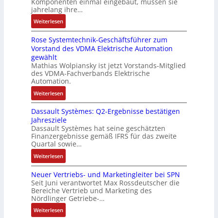
Komponenten einmal eingebaut, müssen sie
e
w
s
a
t
e
jahrelang ihre…
s
i
e
s
s
r
:
s
Weiterlesen
c
M
c
k
t
D
e
k
u
h
r
Rose Systemtechnik-Geschäftsführer zum
a
r
l
l
i
ä
Vorstand des VDMA Elektrische Automation
s
t
u
t
n
f
gewählt
I
e
n
i
e
t
Mathias Wolpiansky ist jetzt Vorstands-Mitglied
T
L
g
t
n
e
des VDMA-Fachverbands Elektrische
-
a
u
-
Automation.
R
s
r
u
:
Weiterlesen
ü
e
n
n
R
c
r
-
d
Dassault Systèmes: Q2-Ergebnisse bestätigen
o
k
t
K
A
Jahresziele
s
g
r
i
n
Dassault Systèmes hat seine geschätzten
e
r
i
t
l
Finanzergebnisse gemäß IFRS für das zweite
S
a
a
E
Quartal sowie…
a
y
t
n
n
g
:
Weiterlesen
s
d
g
c
e
D
t
e
u
o
n
Neuer Vertriebs- und Marketingleiter bei SPN
a
e
r
l
d
b
Seit Juni verantwortet Max Rossdeutscher die
s
m
F
a
e
Bereiche Vertrieb und Marketing des
a
s
t
a
t
Nördlinger Getriebe-…
r
u
a
e
b
i
:
:
Weiterlesen
u
c
r
o