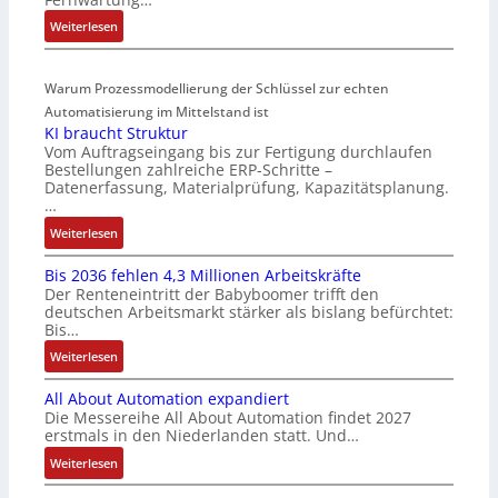
t
e
e
:
Weiterlesen
s
r
g
D
t
t
r
r
a
i
a
Warum Prozessmodellierung der Schlüssel zur echten
a
r
f
t
h
Automatisierung im Mittelstand ist
t
i
i
KI braucht Struktur
t
f
z
o
Vom Auftragseingang bis zur Fertigung durchlaufen
l
ü
i
n
Bestellungen zahlreiche ERP-Schritte –
o
r
e
i
Datenerfassung, Materialprüfung, Kapazitätsplanung.
s
m
r
n
…
e
u
u
F
:
Weiterlesen
I
l
n
a
K
n
t
g
n
Bis 2036 fehlen 4,3 Millionen Arbeitskräfte
I
t
i
b
u
Der Renteneintritt der Babyboomer trifft den
b
e
v
e
c
deutschen Arbeitsmarkt stärker als bislang befürchtet:
r
g
a
Bis…
s
C
a
r
r
t
N
:
Weiterlesen
u
a
i
ä
C
B
c
t
a
t
-
All About Automation expandiert
i
h
i
b
i
S
Die Messereihe All About Automation findet 2027
s
t
o
l
g
erstmals in den Niederlanden statt. Und…
y
2
S
n
e
t
s
0
:
Weiterlesen
t
v
S
R
t
3
A
r
o
t
e
e