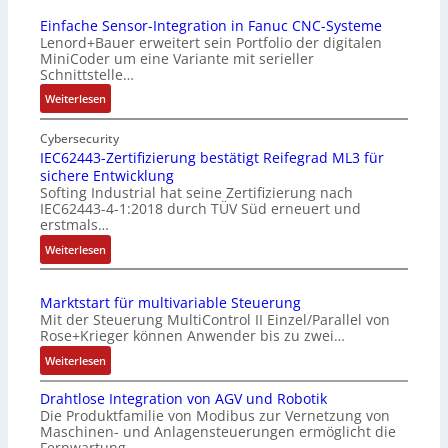
Einfache Sensor-Integration in Fanuc CNC-Systeme
Lenord+Bauer erweitert sein Portfolio der digitalen
MiniCoder um eine Variante mit serieller
Schnittstelle…
:
Weiterlesen
E
i
Cybersecurity
n
IEC62443-Zertifizierung bestätigt Reifegrad ML3 für
sichere Entwicklung
f
Softing Industrial hat seine Zertifizierung nach
a
IEC62443-4-1:2018 durch TÜV Süd erneuert und
c
erstmals…
h
:
Weiterlesen
e
I
S
E
e
Marktstart für multivariable Steuerung
C
n
Mit der Steuerung MultiControl II Einzel/Parallel von
6
s
Rose+Krieger können Anwender bis zu zwei…
2
o
:
Weiterlesen
4
r
M
4
-
Drahtlose Integration von AGV und Robotik
a
3
I
Die Produktfamilie von Modibus zur Vernetzung von
r
-
n
Maschinen- und Anlagensteuerungen ermöglicht die
k
Z
t
Fernwartung…