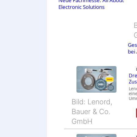
Neue Fachmesse: All About
Electronic Solutions
B
Ges
bei
Dre
Zu
Len
eine
Umr
Bild: Lenord,
Bauer & Co.
GmbH