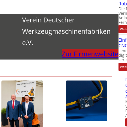
Rob
Die 
Ver
Anla
Verein Deutscher
Fer
Werkzeugmaschinenfabriken
Weit
Ein
e.V.
CNC
Leno
Zur Firmenwebsite
digi
seri
Weit