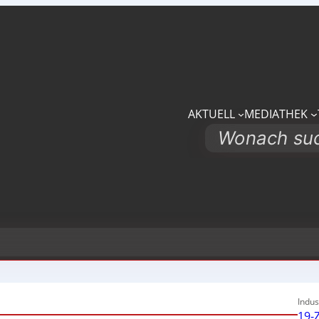
AKTUELL
MEDIATHEK
Search
Indus
19-Z