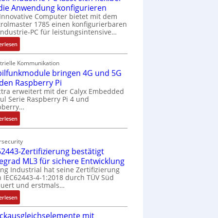
 die Anwendung konfigurieren
Innovative Computer bietet mit dem
rolmaster 1785 einen konfigurierbaren
Industrie-PC für leistungsintensive…
:
erlesen
1
9
trielle Kommunikation
ilfunkmodule bringen 4G und 5G
-
Z
 den Raspberry Pi
o
tra erweitert mit der Calyx Embedded
l Serie Raspberry Pi 4 und
l
pberry…
l
-
:
erlesen
I
M
n
o
security
d
b
2443-Zertifizierung bestätigt
u
i
fegrad ML3 für sichere Entwicklung
s
l
ing Industrial hat seine Zertifizierung
t
f
 IEC62443-4-1:2018 durch TÜV Süd
r
u
uert und erstmals…
i
n
:
erlesen
e
k
I
-
m
ckausgleichselemente mit
E