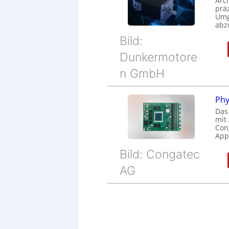
Arc
prä
Umg
abz
Bild:
Dunkermotore
n GmbH
Phy
Das
mit
Cong
Appl
Bild: Congatec
AG