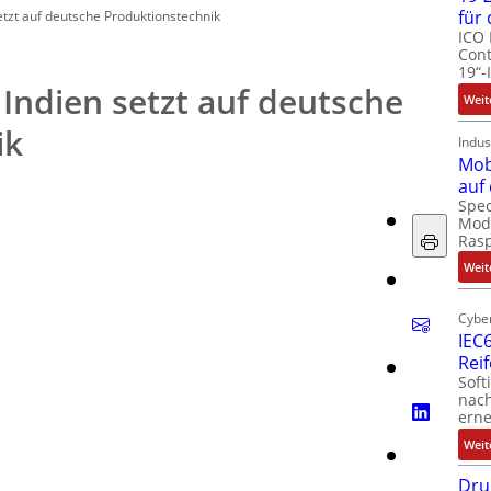
für
tzt auf deutsche Produktionstechnik
ICO 
Cont
19“-
ndien setzt auf deutsche
Weit
ik
Indus
Mob
auf
Spec
Modu
Ras
Weit
Cyber
IEC6
Rei
Soft
nach
erne
Weit
Dru