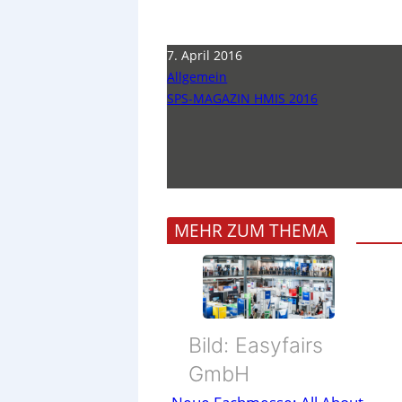
7. April 2016
Allgemein
SPS-MAGAZIN HMIS 2016
MEHR ZUM THEMA
Bild: Easyfairs
GmbH