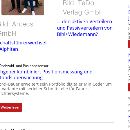
Bild: TeDo
Verlag GmbH
… den aktiven Verteilern
ild: Antecs
und Passivverteilern von
GmbH
Bihl+Wiedemann?
chäftsführerwechsel
 Alphitan
Drehzahl- und Positionssensor
hgeber kombiniert Positionsmessung und
standsüberwachung
ord+Bauer erweitert sein Portfolio digitaler MiniCoder um
 Variante mit serieller Schnittstelle für Fanuc-
ichtersysteme.
:
Weiterlesen
i
D
r
e