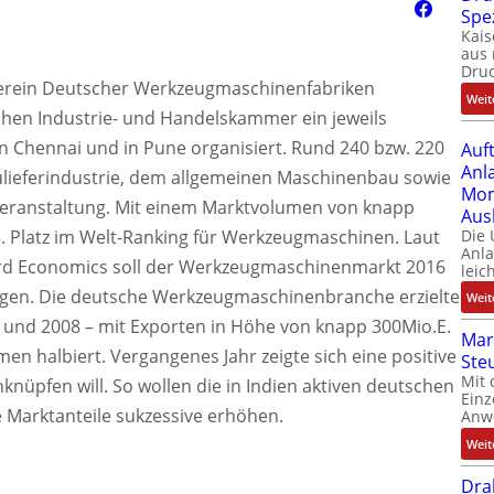
Spe
Kais
aus 
Dru
 Verein Deutscher Werkzeugmaschinenfabriken
Weit
hen Industrie- und Handelskammer ein jeweils
 Chennai und in Pune organisiert. Rund 240 bzw. 220
Auf
Anl
lieferindustrie, dem allgemeinen Maschinenbau sowie
Mom
 Veranstaltung. Mit einem Marktvolumen von knapp
Aus
8. Platz im Welt-Ranking für Werkzeugmaschinen. Laut
Die
Anl
rd Economics soll der Werkzeugmaschinenmarkt 2016
leic
legen. Die deutsche Werkzeugmaschinenbranche erzielte
Weit
07 und 2008 – mit Exporten in Höhe von knapp 300Mio.E.
Mar
men halbiert. Vergangenes Jahr zeigte sich eine positive
Ste
Mit 
nüpfen will. So wollen die in Indien aktiven deutschen
Einz
 Marktanteile sukzessive erhöhen.
Anw
Weit
Dra