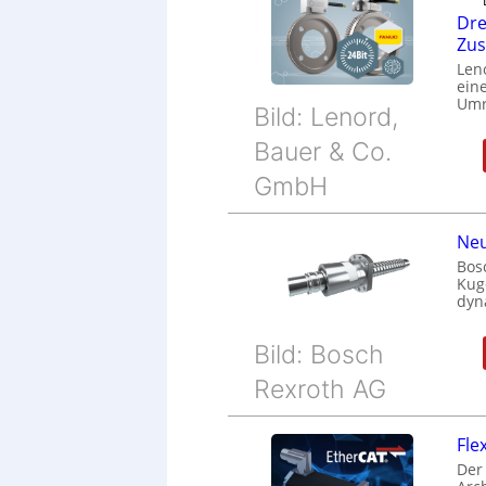
Dre
Zu
Len
eine
Umr
Bild: Lenord,
Bauer & Co.
GmbH
Neu
Bos
Kug
dyn
Bild: Bosch
Rexroth AG
Fle
Der