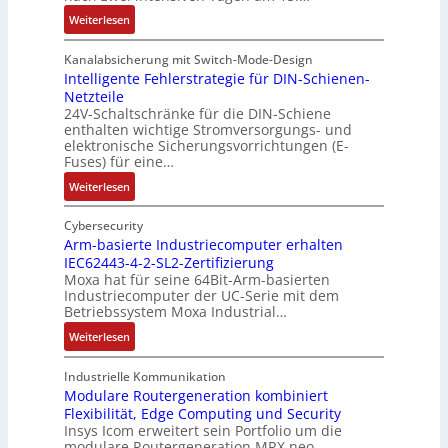
e
n
e
r
:
r
s
Weiterlesen
e
R
m
o
d
e
i
u
Kanalabsicherung mit Switch-Mode-Design
u
k
s
v
Intelligente Fehlerstrategie für DIN-Schienen-
z
Netzteile
o
c
e
i
24V-Schaltschränke für die DIN-Schiene
r
h
r
enthalten wichtige Stromversorgungs- und
e
d
e
ä
elektronische Sicherungsvorrichtungen (E-
r
b
G
n
Fuses) für eine…
e
e
e
i
n
:
Weiterlesen
t
h
t
A
I
e
ä
ä
u
n
Cybersecurity
i
u
t
f
t
Arm-basierte Industriecomputer erhalten
l
s
b
IEC62443-4-2-SL2-Zertifizierung
w
e
i
e
e
Moxa hat für seine 64Bit-Arm-basierten
a
l
g
d
g
Industriecomputer der UC-Serie mit dem
n
l
u
e
i
Betriebssystem Moxa Industrial…
d
i
n
h
n
:
Weiterlesen
,
g
g
n
n
A
K
e
b
u
t
r
o
n
Industrielle Kommunikation
e
n
a
m
Modulare Routergeneration kombiniert
s
t
i
g
n
Flexibilität, Edge Computing und Security
-
t
e
m
e
d
Insys Icom erweitert sein Portfolio um die
b
e
F
2
n
e
modulare Routergeneration MRX.neo.