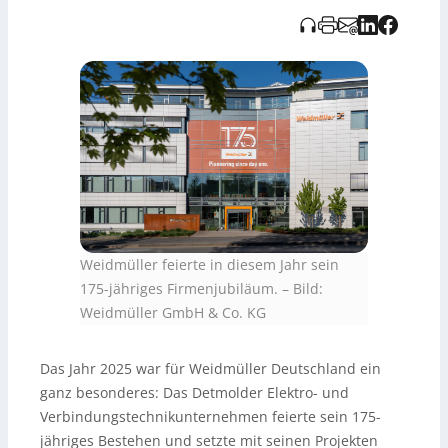
mitgestaltet. Zu den Jubiläumsaktivitäten zählten die
„Orange Weeks“ mit internationalen Kundenbesuchen in
Detmold. Ein zentraler Zukunftsschritt ist das neue
Elektronikwerk in Detmold, das die Produktion ausbaut
und die steigende Nachfrage nach Elektroniklösungen
bedienen soll. Weidmüller will zudem seine Aktivitäten
in
Verbindungstechnik
,
Industrial IoT
, Automatisierung
und erneuerbaren Energien ausweiten und die globale
Präsenz durch neue Partnerschaften stärken.
Weidmüller feierte in diesem Jahr sein
175-jähriges Firmenjubiläum.
–
Bild:
Weidmüller GmbH & Co. KG
Das Jahr 2025 war für Weidmüller Deutschland ein
ganz besonderes: Das Detmolder Elektro- und
Verbindungstechnikunternehmen feierte sein 175-
jähriges Bestehen und setzte mit seinen Projekten