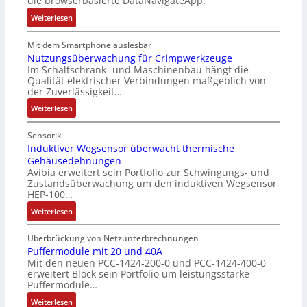
die browserbasierte DataNavigateApp.
l
r
n
g
e
:
l
Weiterlesen
c
u
r
D
o
o
l
h
e
s
Mit dem Smartphone auslesbar
d
a
ä
r
e
Nutzungsüberwachung für Crimpwerkzeuge
e
t
l
Im Schaltschrank- und Maschinenbau hängt die
g
F
r
i
Qualität elektrischer Verbindungen maßgeblich von
t
a
a
o
der Zuverlässigkeit…
S
n
n
n
c
:
z
Weiterlesen
g
h
N
e
s
u
u
i
c
Sensorik
t
t
n
Induktiver Wegsensor überwacht thermische
h
z
Gehäusedehnungen
z
f
a
Avibia erweitert sein Portfolio zur Schwingungs- und
l
u
a
l
Zustandsüberwachung um den induktiven Wegsensor
a
n
c
t
HEP-100…
c
g
h
u
:
k
Weiterlesen
s
e
n
I
b
ü
E
g
n
e
b
Überbrückung von Netzunterbrechnungen
i
d
s
Puffermodule mit 20 und 40A
e
n
Mit den neuen PCC-1424-200-0 und PCC-1424-400-0
u
c
r
s
erweitert Block sein Portfolio um leistungsstarke
k
h
w
t
Puffermodule…
t
i
a
i
:
i
Weiterlesen
c
c
e