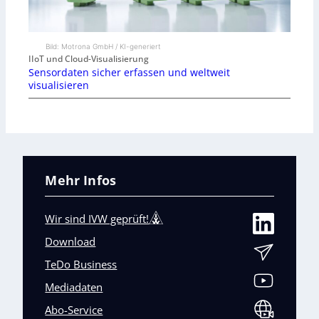
Bild: Motrona GmbH / KI-generiert
IIoT und Cloud-Visualisierung
Sensordaten sicher erfassen und weltweit
visualisieren
Mehr Infos
Wir sind IVW geprüft!
Download
TeDo Business
Mediadaten
Abo-Service