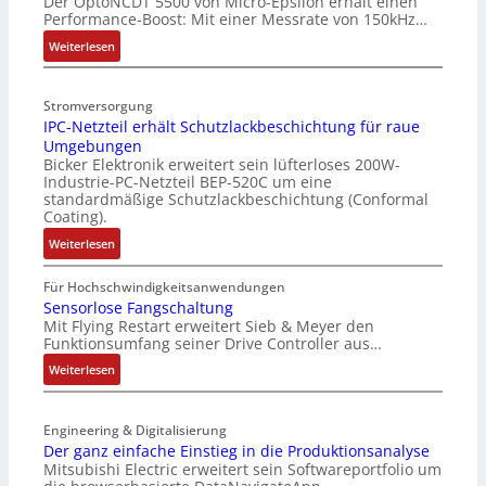
Der OptoNCDT 5500 von Micro-Epsilon erhält einen
t
Performance-Boost: Mit einer Messrate von 150kHz…
t
e
:
Weiterlesen
r
V
i
e
Stromversorgung
e
r
IPC-Netzteil erhält Schutzlackbeschichtung für raue
l
b
Umgebungen
o
e
Bicker Elektronik erweitert sein lüfterloses 200W-
s
s
Industrie-PC-Netzteil BEP-520C um eine
e
s
standardmäßige Schutzlackbeschichtung (Conformal
M
e
Coating).
u
r
:
Weiterlesen
l
t
I
t
e
P
Für Hochschwindigkeitsanwendungen
i
L
C
Sensorlose Fangschaltung
t
a
Mit Flying Restart erweitert Sieb & Meyer den
-
u
s
Funktionsumfang seiner Drive Controller aus…
N
r
e
e
:
Weiterlesen
n
r
t
S
-
t
z
e
K
r
t
Engineering & Digitalisierung
n
i
i
e
Der ganz einfache Einstieg in die Produktionsanalyse
s
t
a
Mitsubishi Electric erweitert sein Softwareportfolio um
i
o
E
n