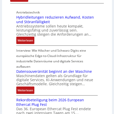
P
v
h
h
g
u
e
t
u
i
Antriebstechnik
f
r
u
n
n
Hybridleitungen reduzieren Aufwand, Kosten
f
W
n
g
d
und Störanfälligkeit
e
e
g
f
i
Antriebssysteme sollen heute kompakt,
r
g
f
ü
e
leistungsfähig und zuverlässig sein.
m
s
ü
r
P
Gleichzeitig steigen die Anforderungen an…
o
e
r
C
r
:
Weiterlesen
d
n
r
r
o
H
u
s
a
i
d
y
Interview: Wie Hilscher und Schwarz Digits eine
l
o
u
m
u
b
europäische Edge-to-Cloud-Infrastruktur für
e
r
e
p
k
r
m
ü
U
industrielle Datenräume und digitale Services
w
t
i
i
b
m
e
i
aufbauen
d
t
e
g
Datensouveränität beginnt an der Maschine
r
o
l
2
Maschinendaten gelten als Grundlage für
r
e
k
n
e
digitale Services, KI-Anwendungen und neue
0
w
b
z
s
Geschäftsmodelle. Gleichzeitig steigen…
i
u
a
u
e
a
t
n
c
:
n
Weiterlesen
u
n
u
d
h
D
g
g
a
n
Rekordbeteiligung beim 2026 European
4
t
a
e
e
l
g
Ethercat Plug Fest
0
t
t
n
y
e
Das 36. European Ethercat Plug Fest endete
A
h
e
s
nach zwei intensiven Tagen am 15.…
n