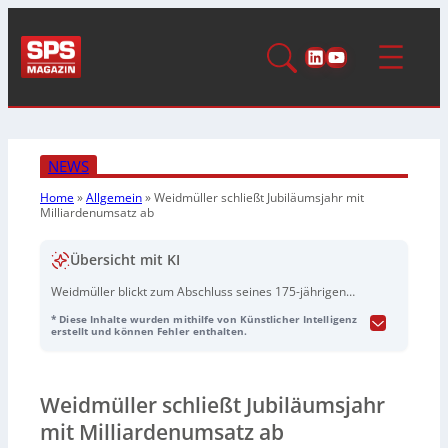
LinkedIn
YouTube
NEWS
Home
»
Allgemein
»
Weidmüller schließt Jubiläumsjahr mit
Milliardenumsatz ab
Übersicht mit KI
Weidmüller blickt zum Abschluss seines 175-jährigen
Jubiläumsjahres 2025 auf ein moderates Wachstum im
* Diese Inhalte wurden mithilfe von Künstlicher Intelligenz
einstelligen Prozentbereich zurück und überschreitet
erstellt und können Fehler enthalten.
trotz schwieriger Marktbedingungen erneut die
Umsatzmarke von einer Milliarde Euro. Vorstandschef
Dr. Sebastian Durst sieht darin einen Beleg für die
Weidmüller schließt Jubiläumsjahr
Stärke und Innovationskraft des Familienunternehmens,
das mit Technologien für Elektrifizierung,
mit Milliardenumsatz ab
Automatisierung und Digitalisierung Megatrends