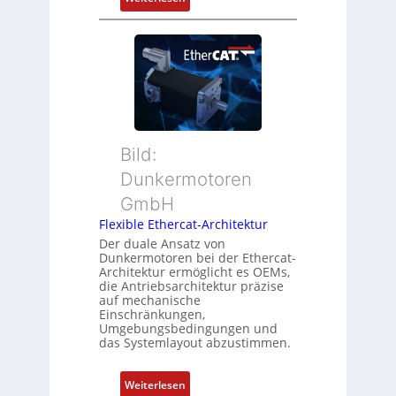
Z
t
N
u
P
e
s
o
u
t
s
e
a
i
r
n
t
M
d
i
u
s
o
t
ü
Bild:
n
t
b
Dunkermotoren
s
e
e
m
GmbH
r
r
e
t
Flexible Ethercat-Architektur
w
s
y
a
Der duale Ansatz von
s
Dunkermotoren bei der Ethercat-
p
c
Architektur ermöglicht es OEMs,
u
s
h
die Antriebsarchitektur präzise
n
o
u
auf mechanische
g
r
Einschränkungen,
n
Umgebungsbedingungen und
u
g
g
das Systemlayout abzustimmen.
n
t
d
f
:
Z
Weiterlesen
ü