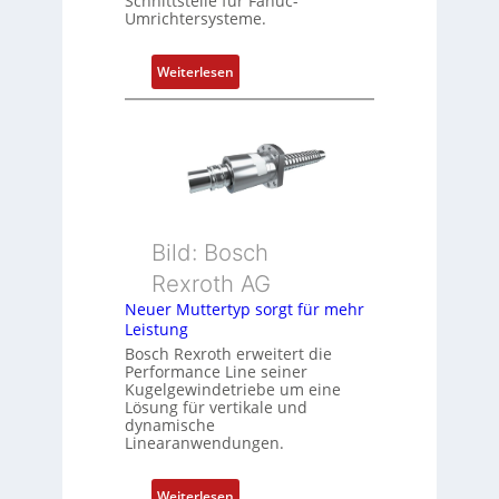
Schnittstelle für Fanuc-
r
Umrichtersysteme.
t
P
:
Weiterlesen
o
D
s
r
i
e
t
h
i
g
o
e
n
b
s
Bild: Bosch
e
m
Rexroth AG
r
e
k
Neuer Muttertyp sorgt für mehr
s
Leistung
o
s
m
Bosch Rexroth erweitert die
u
Performance Line seiner
b
n
Kugelgewindetriebe um eine
i
g
Lösung für vertikale und
n
dynamische
u
Linearanwendungen.
i
n
e
d
r
:
Weiterlesen