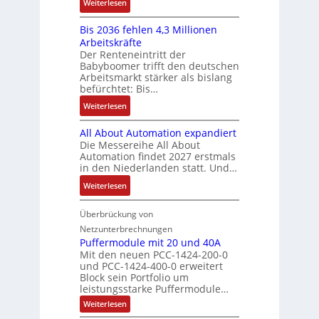
:
f
Weiterlesen
e
n
-
y
K
ü
b
a
E
s
Bis 2036 fehlen 4,3 Millionen
I
h
s
h
r
t
Arbeitskräfte
b
r
-
m
g
e
Der Renteneintritt der
r
e
u
e
Babyboomer trifft den deutschen
e
m
a
r
n
,
Arbeitsmarkt stärker als bislang
b
e
u
z
d
befürchtet: Bis…
g
n
c
u
M
e
i
:
Weiterlesen
h
m
a
p
s
B
t
V
r
r
All About Automation expandiert
s
i
S
o
k
ä
Die Messereihe All About
e
s
t
r
e
Automation findet 2027 erstmals
g
b
2
r
s
in den Niederlanden statt. Und…
t
t
e
0
u
t
i
d
:
Weiterlesen
s
3
k
a
n
u
A
t
6
t
n
g
r
l
Überbrückung von
ä
f
u
d
l
c
l
t
e
Netzunterbrechnungen
r
d
e
h
A
i
h
Puffermodule mit 20 und 40A
e
i
d
b
Mit den neuen PCC-1424-200-0
g
l
s
t
a
und PCC-1424-400-0 erweitert
o
e
e
V
Block sein Portfolio um
e
s
u
n
n
D
leistungsstarke Puffermodule…
r
A
t
J
4
M
:
b
Weiterlesen
u
A
a
,
P
A
e
s