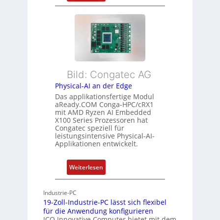
F
u
r
l
s
m
e
t
e
x
a
h
i
n
r
b
d
L
l
s
e
Bild: Congatec AG
e
ü
i
Physical-AI an der Edge
E
b
s
Das applikationsfertige Modul
t
e
t
aReady.COM Conga-HPC/cRX1
h
r
u
mit AMD Ryzen AI Embedded
e
w
n
X100 Series Prozessoren hat
r
Congatec speziell für
a
g
leistungsintensive Physical-AI-
c
c
Applikationen entwickelt.
a
h
t
u
:
Weiterlesen
-
n
P
A
g
h
r
Industrie-PC
y
c
19-Zoll-Industrie-PC lässt sich flexibel
s
h
für die Anwendung konfigurieren
i
ICO Innovative Computer bietet mit dem