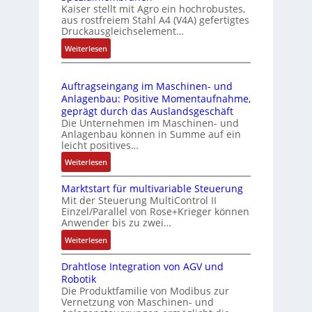
d
C
Kaiser stellt mit Agro ein hochrobustes,
6
u
l
aus rostfreiem Stahl A4 (V4A) gefertigtes
2
l
ä
Druckausgleichselement…
4
e
s
:
Weiterlesen
4
b
s
D
3
r
t
r
-
i
s
Auftragseingang im Maschinen- und
u
Z
n
i
Anlagenbau: Positive Momentaufnahme,
c
e
g
c
geprägt durch das Auslandsgeschäft
k
r
e
h
Die Unternehmen im Maschinen- und
a
t
Anlagenbau können in Summe auf ein
n
f
u
i
leicht positives…
4
l
s
f
G
e
:
Weiterlesen
g
i
u
x
A
l
z
n
i
Marktstart für multivariable Steuerung
u
e
i
Mit der Steuerung MultiControl II
d
b
f
i
e
Einzel/Parallel von Rose+Krieger können
5
e
t
c
Anwender bis zu zwei…
r
G
l
r
h
u
a
:
Weiterlesen
f
a
s
n
u
M
ü
g
e
g
Drahtlose Integration von AGV und
f
a
r
s
l
b
Robotik
d
r
d
e
e
e
Die Produktfamilie von Modibus zur
e
k
i
i
m
Vernetzung von Maschinen- und
s
n
t
e
n