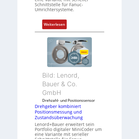
Schnittstelle für Fanuc-
Umrichtersysteme.
:
Weiterlesen
D
r
e
h
g
e
b
Bild: Lenord,
e
r
Bauer & Co.
k
GmbH
o
Drehzahl- und Positionssensor
m
Drehgeber kombiniert
b
Positionsmessung und
i
Zustandsüberwachung
n
Lenord+Bauer erweitert sein
i
Portfolio digitaler MiniCoder um
eine Variante mit serieller
e