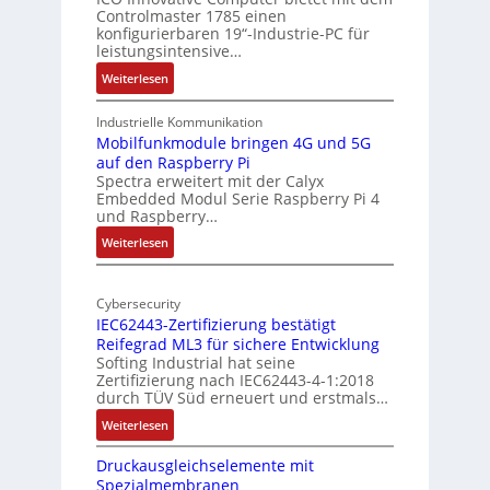
i
Controlmaster 1785 einen
c
t
konfigurierbaren 19“-Industrie-PC für
a
e
leistungsintensive…
l
k
:
Weiterlesen
-
t
1
A
u
9
Industrielle Kommunikation
I
r
-
Mobilfunkmodule bringen 4G und 5G
a
auf den Raspberry Pi
Z
Spectra erweitert mit der Calyx
n
o
Embedded Modul Serie Raspberry Pi 4
l
d
und Raspberry…
l
e
:
Weiterlesen
-
r
M
I
E
o
n
d
Cybersecurity
b
d
g
IEC62443-Zertifizierung bestätigt
i
u
e
Reifegrad ML3 für sichere Entwicklung
l
s
Softing Industrial hat seine
f
t
Zertifizierung nach IEC62443-4-1:2018
u
r
durch TÜV Süd erneuert und erstmals…
n
i
:
Weiterlesen
k
e
I
m
-
Druckausgleichselemente mit
E
o
P
Spezialmembranen
C