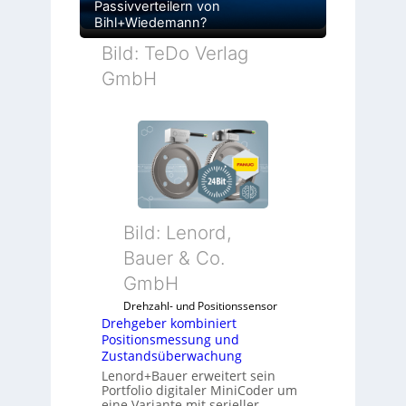
Passivverteilern von
Bihl+Wiedemann?
Bild: TeDo Verlag
GmbH
Bild: Lenord,
Bauer & Co.
GmbH
Drehzahl- und Positionssensor
Drehgeber kombiniert
Positionsmessung und
Zustandsüberwachung
Lenord+Bauer erweitert sein
Portfolio digitaler MiniCoder um
eine Variante mit serieller