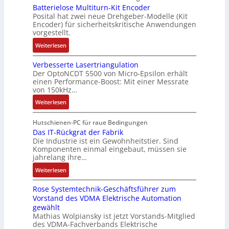
o
L
Batterielose Multiturn-Kit Encoder
t
3
t
b
3
Posital hat zwei neue Drehgeber-Modelle (Kit
r
M
o
o
Encoder) für sicherheitskritische Anwendungen
f
a
i
m
t
vorgestellt.
ü
g
l
a
i
r
:
Weiterlesen
s
l
t
k
s
B
e
i
i
i
Verbesserte Lasertriangulation
a
i
o
o
Der OptoNCDT 5500 von Micro-Epsilon erhält
c
t
n
n
n
einen Performance-Boost: Mit einer Messrate
h
t
g
e
e
von 150kHz…
e
e
a
n
x
:
r
Weiterlesen
r
n
A
p
V
e
i
g
r
a
e
E
Hutschienen-PC für raue Bedingungen
e
i
b
n
r
Das IT-Rückgrat der Fabrik
n
l
m
e
d
Die Industrie ist ein Gewohnheitstier. Sind
b
t
o
M
i
i
Komponenten einmal eingebaut, müssen sie
e
w
s
a
t
e
jahrelang ihre…
s
i
e
s
s
r
:
s
Weiterlesen
c
M
c
k
t
D
e
k
u
h
r
Rose Systemtechnik-Geschäftsführer zum
a
r
l
l
i
ä
Vorstand des VDMA Elektrische Automation
s
t
u
t
n
f
gewählt
I
e
n
i
e
t
Mathias Wolpiansky ist jetzt Vorstands-Mitglied
T
L
g
t
n
e
des VDMA-Fachverbands Elektrische
-
a