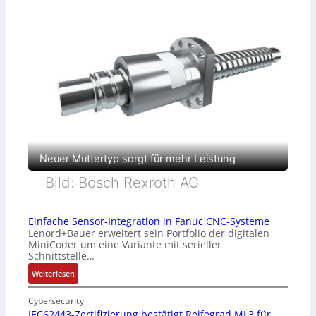
Neuer Muttertyp sorgt für mehr Leistung
Bild: Bosch Rexroth AG
Einfache Sensor-Integration in Fanuc CNC-Systeme
Lenord+Bauer erweitert sein Portfolio der digitalen
MiniCoder um eine Variante mit serieller
Schnittstelle…
:
Weiterlesen
E
i
Cybersecurity
n
IEC62443-Zertifizierung bestätigt Reifegrad ML3 für