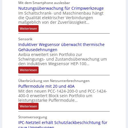
c
Mit dem Smartphone auslesbar
o
r
r
s
h
Nutzungsüberwachung für Crimpwerkzeuge
g
m
i
:
ä
a
Im Schaltschrank- und Maschinenbau hängt
e
e
Q
n
f
die Qualität elektrischer Verbindungen
z
n
b
2
maßgeblich von der Zuverlässigkeit…
t
e
t
s
-
s
i
:
Weiterlesen
a
-
n
E
N
f
f
u
u
u
r
ü
Sensorik
a
t
f
n
g
h
c
Induktiver Wegsensor überwacht thermische
z
n
d
h
e
u
r
Gehäusedehnungen
e
n
a
M
b
Avibia erweitert sein Portfolio zur
e
E
g
h
a
Schwingungs- und Zustandsüberwachung um
n
i
r
s
den induktiven Wegsensor HEP-100…
m
r
n
ü
i
z
s
b
e
k
:
s
Weiterlesen
u
t
e
I
,
e
s
i
r
m
n
g
e
t
w
Überbrückung von Netzunterbrechnungen
e
d
V
g
a
e
i
Puffermodule mit 20 und 40A
u
b
o
i
c
k
p
Mit den neuen PCC-1424-200-0 und PCC-1424-
n
e
n
h
r
t
400-0 erweitert Block sein Portfolio um
d
r
u
g
s
i
s
leistungsstarke Puffermodule…
i
n
ä
l
v
t
t
e
g
e
:
Weiterlesen
g
e
P
ä
f
a
r
P
r
t
ü
i
t
W
u
n
o
r
Stromversorgung
d
e
t
f
i
d
d
C
g
IPC-Netzteil erhält Schutzlackbeschichtung für
f
u
e
u
g
r
d
s
e
raue Umgebungen
k