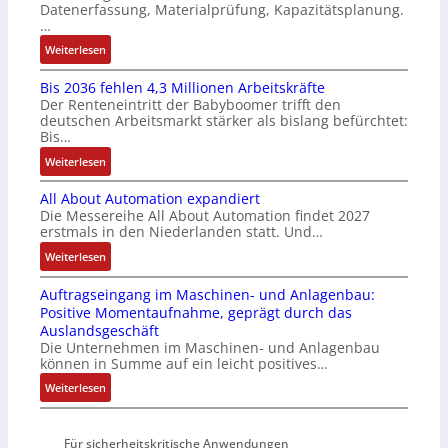
e
i
Datenerfassung, Materialprüfung, Kapazitätsplanung.
s
m
r
n
…
e
u
u
F
:
Weiterlesen
I
l
n
a
K
n
t
g
n
Bis 2036 fehlen 4,3 Millionen Arbeitskräfte
I
t
i
b
u
Der Renteneintritt der Babyboomer trifft den
b
e
v
e
c
deutschen Arbeitsmarkt stärker als bislang befürchtet:
r
g
a
Bis…
s
C
a
r
r
t
N
:
Weiterlesen
u
a
i
ä
C
B
c
t
a
t
-
All About Automation expandiert
i
h
i
b
i
S
Die Messereihe All About Automation findet 2027
s
t
o
l
g
erstmals in den Niederlanden statt. Und…
y
2
S
n
e
t
s
0
:
Weiterlesen
t
v
S
R
t
3
A
r
o
t
e
e
Auftragseingang im Maschinen- und Anlagenbau:
6
l
u
n
e
i
m
Positive Momentaufnahme, geprägt durch das
f
l
k
A
u
f
e
Auslandsgeschäft
e
A
t
G
e
e
Die Unternehmen im Maschinen- und Anlagenbau
h
b
u
V
r
können in Summe auf ein leicht positives…
g
l
o
r
u
u
r
:
Weiterlesen
e
u
n
n
a
A
n
t
d
g
d
u
4
A
R
M
Für sicherheitskritische Anwendungen
f
,
u