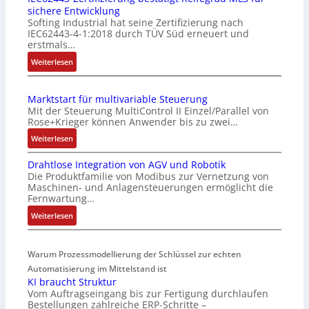
sichere Entwicklung
f
Softing Industrial hat seine Zertifizierung nach
a
IEC62443-4-1:2018 durch TÜV Süd erneuert und
c
erstmals…
h
:
Weiterlesen
e
I
S
E
e
Marktstart für multivariable Steuerung
C
n
Mit der Steuerung MultiControl II Einzel/Parallel von
6
s
Rose+Krieger können Anwender bis zu zwei…
2
o
:
Weiterlesen
4
r
M
4
-
Drahtlose Integration von AGV und Robotik
a
3
I
Die Produktfamilie von Modibus zur Vernetzung von
r
-
n
Maschinen- und Anlagensteuerungen ermöglicht die
k
Z
t
Fernwartung…
t
e
e
:
Weiterlesen
s
r
g
D
t
t
r
r
a
i
a
Warum Prozessmodellierung der Schlüssel zur echten
a
r
f
t
h
Automatisierung im Mittelstand ist
t
i
i
KI braucht Struktur
t
f
z
o
Vom Auftragseingang bis zur Fertigung durchlaufen
l
ü
i
n
Bestellungen zahlreiche ERP-Schritte –
o
r