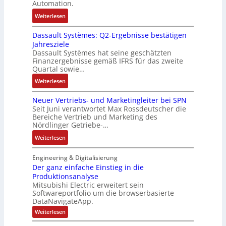
u
-
Automation.
R
s
r
u
:
Weiterlesen
ü
e
n
n
R
c
r
-
d
Dassault Systèmes: Q2-Ergebnisse bestätigen
o
k
t
K
A
Jahresziele
s
g
r
i
n
Dassault Systèmes hat seine geschätzten
e
r
i
t
l
Finanzergebnisse gemäß IFRS für das zweite
S
a
a
E
Quartal sowie…
a
y
t
n
n
g
:
Weiterlesen
s
d
g
c
e
D
t
e
u
o
n
Neuer Vertriebs- und Marketingleiter bei SPN
a
e
r
l
d
b
Seit Juni verantwortet Max Rossdeutscher die
s
m
F
a
e
Bereiche Vertrieb und Marketing des
a
s
t
a
t
Nördlinger Getriebe-…
r
u
a
e
b
i
:
:
Weiterlesen
u
c
r
o
P
N
l
h
i
n
o
e
Engineering & Digitalisierung
t
n
k
s
u
Der ganz einfache Einstieg in die
S
i
i
Produktionsanalyse
e
y
k
Mitsubishi Electric erweitert sein
t
r
s
-
Softwareportfolio um die browserbasierte
i
V
t
G
DataNavigateApp.
v
e
è
e
:
Weiterlesen
e
r
m
s
D
M
t
e
e