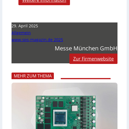
Weitere Information
29. April 2025
Allgemein
www.sps-magazin.de 2025
Messe München GmbH
Zur Firmenwebsite
MEHR ZUM THEMA