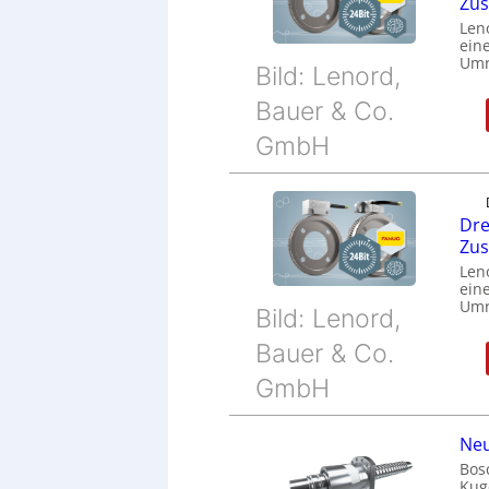
Zu
Len
eine
Umr
Bild: Lenord,
Bauer & Co.
GmbH
Dre
Zu
Len
eine
Umr
Bild: Lenord,
Bauer & Co.
GmbH
Neu
Bos
Kug