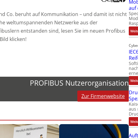
Mob
auf
Spec
und Co. beruht auf Kommunikation – und damit ist nicht
Modu
lche weltumspannenden Netzwerke aus der
Ras
buslern entstanden sind, lesen Sie im neuen Profibus
Weit
Bild klicken!
Cybe
IEC6
Rei
Soft
nach
erne
PROFIBUS Nutzerorganisation
Weit
Dru
Zur Firmenwebsite
Spe
Kais
aus 
Dru
Weit
Auf