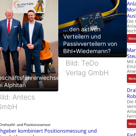
Anl
Mom
Aus
Die
Anl
… den aktiven
leic
Verteilern und
Weit
Passivverteilern von
Mar
Bihl+Wiedemann?
Ste
Mit 
Bild: TeDo
Einz
Anw
Verlag GmbH
eschäftsführerwechsel
Weit
i Alphitan
Dra
Rob
ild: Antecs
Die 
GmbH
Ver
Anla
Fer
Weit
Drehzahl- und Positionssensor
hgeber kombiniert Positionsmessung und
Ein