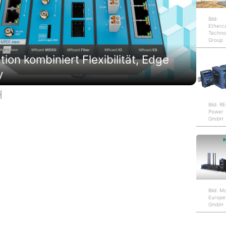
Bild:
Etherc
Techno
Group
on kombiniert Flexibilität, Edge
y
H
Bild: 
Power
GmbH
Bild: M
Europe
GmbH