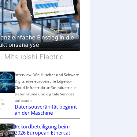
g
e
s
c
h
ä
anz einfache Einstieg in die
f
t
uktionsanalyse
d: Mitsubishi Electric
Interview: Wie Hilscher und Schwarz
Digits eine europäische Edge-to-
Cloud-Infrastruktur für industrielle
Datenräume und digitale Services
aufbauen
eDo
/ KI-
Datensouveränität beginnt
rt
an der Maschine
Rekordbeteiligung beim
2026 European Ethercat