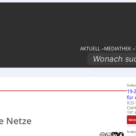
AKTUELL
MEDIATHEK
Search
Indu
19-Z
für
ICO 
Cont
19“-
 Netze
Weit
Indu