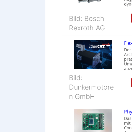
dyn
Bild: Bosch
Rexroth AG
Fle
Der
Arc
prä
Umg
abz
Bild:
Dunkermotore
n GmbH
Phy
Das
mit
Cong