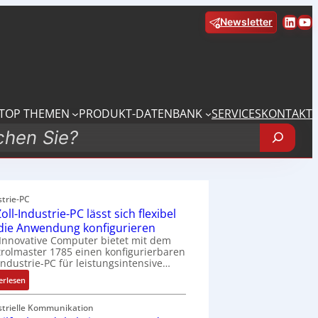
Linke
Yo
Newsletter
TOP THEMEN
PRODUKT-DATENBANK
SERVICES
KONTAKT
strie-PC
oll-Industrie-PC lässt sich flexibel
 die Anwendung konfigurieren
Innovative Computer bietet mit dem
rolmaster 1785 einen konfigurierbaren
Industrie-PC für leistungsintensive…
:
erlesen
1
9
strielle Kommunikation