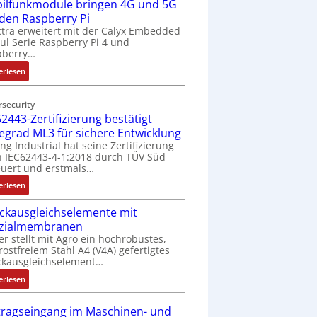
ilfunkmodule bringen 4G und 5G
-
Z
 den Raspberry Pi
o
tra erweitert mit der Calyx Embedded
l Serie Raspberry Pi 4 und
l
pberry…
l
-
:
erlesen
I
M
n
o
rsecurity
d
b
2443-Zertifizierung bestätigt
u
i
fegrad ML3 für sichere Entwicklung
s
l
ing Industrial hat seine Zertifizierung
t
f
 IEC62443-4-1:2018 durch TÜV Süd
r
u
uert und erstmals…
i
n
:
erlesen
e
k
I
-
m
ckausgleichselemente mit
E
P
o
zialmembranen
C
C
d
er stellt mit Agro ein hochrobustes,
6
l
u
rostfreiem Stahl A4 (V4A) gefertigtes
2
ä
l
ckausgleichselement…
4
s
e
:
4
erlesen
s
b
D
3
t
r
r
-
tragseingang im Maschinen- und
s
i