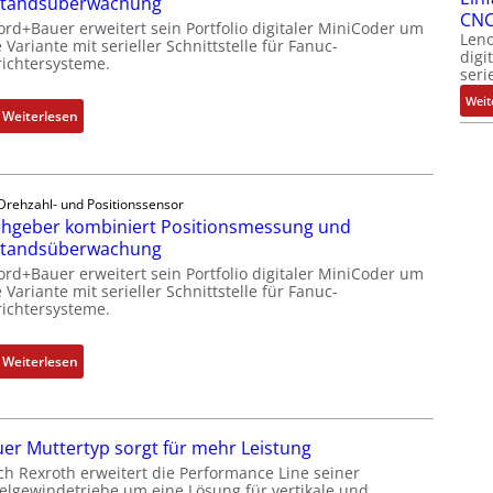
standsüberwachung
CNC
ord+Bauer erweitert sein Portfolio digitaler MiniCoder um
Leno
 Variante mit serieller Schnittstelle für Fanuc-
digi
ichtersysteme.
seri
Weit
:
Weiterlesen
D
r
e
Drehzahl- und Positionssensor
h
hgeber kombiniert Positionsmessung und
g
standsüberwachung
e
ord+Bauer erweitert sein Portfolio digitaler MiniCoder um
b
 Variante mit serieller Schnittstelle für Fanuc-
e
ichtersysteme.
r
k
:
Weiterlesen
o
D
m
r
b
e
i
er Muttertyp sorgt für mehr Leistung
h
n
ch Rexroth erweitert die Performance Line seiner
g
i
elgewindetriebe um eine Lösung für vertikale und