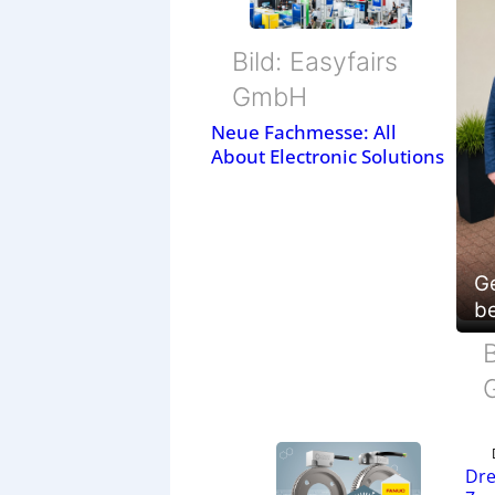
Bild: Easyfairs
GmbH
Neue Fachmesse: All
About Electronic Solutions
G
be
B
Dre