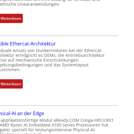
e
amische Linearanwendungen.
e
b
r
e
t
:
Weiterlesen
r
P
N
k
o
e
o
s
u
m
i
xible Ethercat-Architektur
e
b
t
r
 duale Ansatz von Dunkermotoren bei der Ethercat-
i
i
hitektur ermöglicht es OEMs, die Antriebsarchitektur
M
n
zise auf mechanische Einschränkungen,
o
u
i
ebungsbedingungen und das Systemlayout
n
t
ustimmen.
e
s
t
r
m
e
t
:
Weiterlesen
e
r
P
F
s
t
o
l
s
y
s
e
u
p
i
x
n
s
sical-AI an der Edge
t
i
g
o
 applikationsfertige Modul aReady.COM Conga-HPC/cRX1
i
b
u
 AMD Ryzen AI Embedded X100 Series Prozessoren hat
r
o
l
atec speziell für leistungsintensive Physical-AI-
n
g
n
e