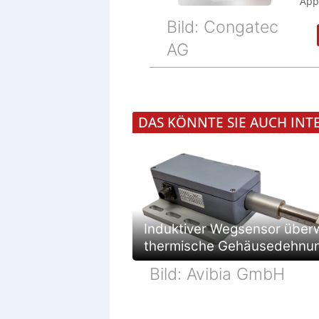
Appl
Bild: Congatec
AG
DAS KÖNNTE SIE AUCH INT
Induktiver Wegsensor über
thermische Gehäusedehnu
Bild: Avibia GmbH