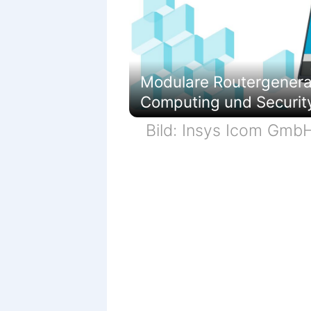
Modulare Routergenerati
Computing und Securit
Bild: Insys Icom Gmb