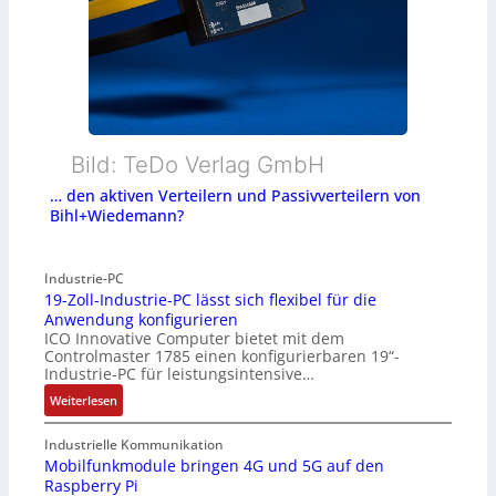
Bild: TeDo Verlag GmbH
… den aktiven Verteilern und Passivverteilern von
Bihl+Wiedemann?
Industrie-PC
19-Zoll-Industrie-PC lässt sich flexibel für die
Anwendung konfigurieren
ICO Innovative Computer bietet mit dem
Controlmaster 1785 einen konfigurierbaren 19“-
Industrie-PC für leistungsintensive…
:
Weiterlesen
1
9
Industrielle Kommunikation
-
Mobilfunkmodule bringen 4G und 5G auf den
Raspberry Pi
Z