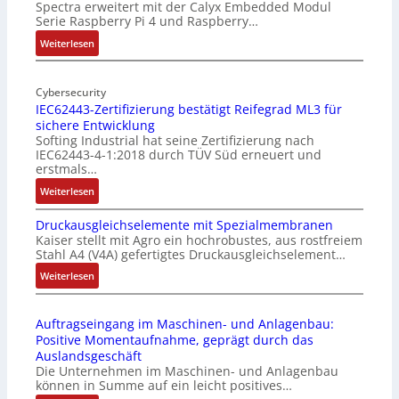
Spectra erweitert mit der Calyx Embedded Modul
o
Serie Raspberry Pi 4 und Raspberry…
l
l
:
Weiterlesen
-
M
I
o
n
Cybersecurity
b
IEC62443-Zertifizierung bestätigt Reifegrad ML3 für
d
i
sichere Entwicklung
u
l
Softing Industrial hat seine Zertifizierung nach
s
f
IEC62443-4-1:2018 durch TÜV Süd erneuert und
t
u
erstmals…
r
n
:
Weiterlesen
i
k
I
e
m
Druckausgleichselemente mit Spezialmembranen
E
-
o
Kaiser stellt mit Agro ein hochrobustes, aus rostfreiem
C
P
d
Stahl A4 (V4A) gefertigtes Druckausgleichselement…
6
C
u
2
:
Weiterlesen
l
l
4
D
ä
e
4
r
s
b
Auftragseingang im Maschinen- und Anlagenbau:
3
u
s
r
Positive Momentaufnahme, geprägt durch das
-
c
t
i
Auslandsgeschäft
Z
k
s
n
Die Unternehmen im Maschinen- und Anlagenbau
e
a
i
g
können in Summe auf ein leicht positives…
r
u
c
e