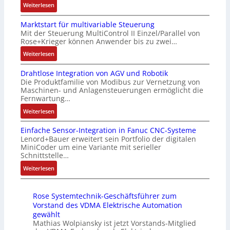
:
Weiterlesen
t
s
h
n
A
i
g
f
4
Marktstart für multivariable Steuerung
u
f
l
l
G
Mit der Steuerung MultiControl II Einzel/Parallel von
f
i
e
e
u
Rose+Krieger können Anwender bis zu zwei…
t
z
i
x
n
r
:
Weiterlesen
i
c
i
d
a
M
e
h
b
5
Drahtlose Integration von AGV und Robotik
g
a
r
s
e
G
Die Produktfamilie von Modibus zur Vernetzung von
s
r
u
e
l
a
Maschinen- und Anlagensteuerungen ermöglicht die
e
k
n
l
f
u
Fernwartung…
i
t
g
e
ü
f
:
Weiterlesen
n
s
b
m
r
d
D
g
t
e
e
d
e
Einfache Sensor-Integration in Fanuc CNC-Systeme
r
a
a
s
n
i
n
Lenord+Bauer erweitert sein Portfolio der digitalen
a
n
r
t
t
e
R
MiniCoder um eine Variante mit serieller
h
g
t
ä
e
A
Schnittstelle…
a
t
i
f
t
m
n
s
:
Weiterlesen
l
m
ü
i
i
w
p
E
o
M
r
g
t
e
b
i
s
a
m
t
S
n
e
Rose Systemtechnik-Geschäftsführer zum
n
e
s
u
R
p
d
r
Vorstand des VDMA Elektrische Automation
f
I
c
l
e
e
u
gewählt
r
a
n
h
t
i
z
Mathias Wolpiansky ist jetzt Vorstands-Mitglied
n
y
c
t
i
i