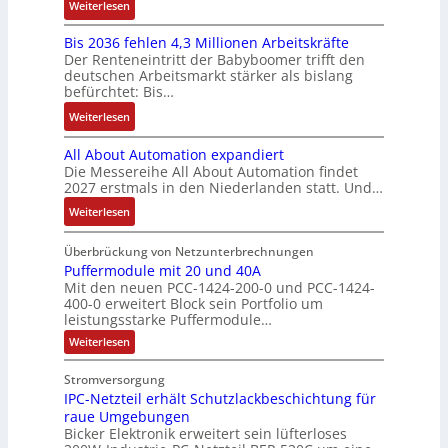
a
k
:
Weiterlesen
i
t
e
c
c
n
K
v
r
s
k
h
u
Bis 2036 fehlen 4,3 Millionen Arbeitskräfte
I
e
i
:
l
ä
c
Der Renteneintritt der Babyboomer trifft den
b
M
e
Q
u
f
deutschen Arbeitsmarkt stärker als bislang
C
r
o
b
2
n
t
befürchtet: Bis…
N
a
m
s
-
g
s
C
:
Weiterlesen
u
e
-
E
f
-
B
c
n
u
r
ü
All About Automation expandiert
S
i
h
t
n
g
h
Die Messereihe All About Automation findet
y
s
t
a
d
e
r
2027 erstmals in den Niederlanden statt. Und…
s
2
S
u
M
b
e
t
0
:
Weiterlesen
t
f
a
n
r
e
3
A
r
n
r
i
z
m
6
l
Überbrückung von Netzunterbrechnungen
u
a
k
s
u
e
f
l
Puffermodule mit 20 und 40A
k
h
e
s
m
Mit den neuen PCC-1424-200-0 und PCC-1424-
e
A
t
m
t
e
V
400-0 erweitert Block sein Portfolio um
h
b
u
e
i
b
o
leistungsstarke Puffermodule…
l
o
r
,
n
e
r
:
Weiterlesen
e
u
g
g
s
s
P
n
t
e
l
u
t
t
Stromversorgung
4
A
f
p
e
ä
a
IPC-Netzteil erhält Schutzlackbeschichtung für
f
,
u
r
i
t
e
n
raue Umgebungen
3
t
ä
t
r
i
d
Bicker Elektronik erweitert sein lüfterloses
m
M
o
g
e
g