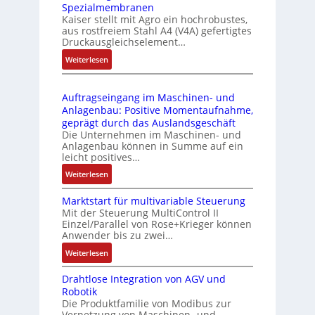
Spezialmembranen
C
d
C
Kaiser stellt mit Agro ein hochrobustes,
6
u
l
aus rostfreiem Stahl A4 (V4A) gefertigtes
2
l
ä
Druckausgleichselement…
4
e
s
:
Weiterlesen
4
b
s
D
3
r
t
r
-
i
s
Auftragseingang im Maschinen- und
u
Z
n
i
Anlagenbau: Positive Momentaufnahme,
c
e
g
c
geprägt durch das Auslandsgeschäft
k
r
e
h
Die Unternehmen im Maschinen- und
a
t
Anlagenbau können in Summe auf ein
n
f
u
i
leicht positives…
4
l
s
f
G
e
:
Weiterlesen
g
i
u
x
A
l
z
n
i
Marktstart für multivariable Steuerung
u
e
i
Mit der Steuerung MultiControl II
d
b
f
i
e
Einzel/Parallel von Rose+Krieger können
5
e
t
c
Anwender bis zu zwei…
r
G
l
r
h
u
a
:
Weiterlesen
f
a
s
n
u
M
ü
g
e
g
Drahtlose Integration von AGV und
f
a
r
s
l
b
Robotik
d
r
d
e
e
e
Die Produktfamilie von Modibus zur
e
k
i
i
m
Vernetzung von Maschinen- und
s