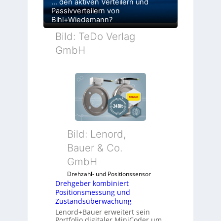
… den aktiven Verteilern und
Passivverteilern von
Bihl+Wiedemann?
Bild: TeDo Verlag
GmbH
Bild: Lenord,
Bauer & Co.
GmbH
Drehzahl- und Positionssensor
Drehgeber kombiniert
Positionsmessung und
Zustandsüberwachung
Lenord+Bauer erweitert sein
Portfolio digitaler MiniCoder um