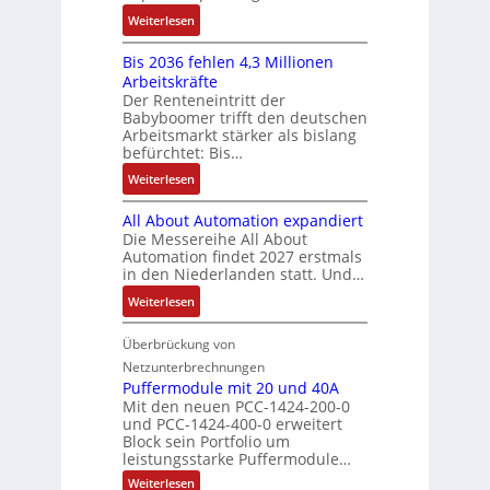
i
f
2
S
:
f
Weiterlesen
e
n
-
y
K
ü
b
a
E
s
Bis 2036 fehlen 4,3 Millionen
I
h
s
h
r
t
Arbeitskräfte
b
r
-
m
g
e
Der Renteneintritt der
r
e
u
e
Babyboomer trifft den deutschen
e
m
a
r
n
,
Arbeitsmarkt stärker als bislang
b
e
u
z
d
befürchtet: Bis…
g
n
c
u
M
e
i
:
Weiterlesen
h
m
a
p
s
B
t
V
r
r
All About Automation expandiert
s
i
S
o
k
ä
Die Messereihe All About
e
s
t
r
e
Automation findet 2027 erstmals
g
b
2
r
s
in den Niederlanden statt. Und…
t
t
e
0
u
t
i
d
:
Weiterlesen
s
3
k
a
n
u
A
t
6
t
n
g
r
l
Überbrückung von
ä
f
u
d
l
c
l
t
e
Netzunterbrechnungen
r
d
e
h
A
i
h
Puffermodule mit 20 und 40A
e
i
d
b
Mit den neuen PCC-1424-200-0
g
l
s
t
a
und PCC-1424-400-0 erweitert
o
e
e
V
Block sein Portfolio um
e
s
u
n
n
D
leistungsstarke Puffermodule…
r
A
t
J
4
M
:
b
Weiterlesen
u
A
a
,