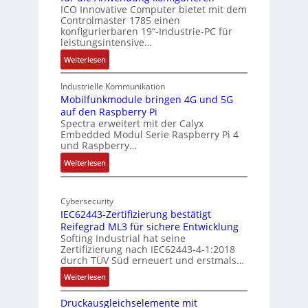
i
ICO Innovative Computer bietet mit dem
i
Controlmaster 1785 einen
c
t
konfigurierbaren 19“-Industrie-PC für
a
e
leistungsintensive…
l
k
:
Weiterlesen
-
t
1
A
u
9
Industrielle Kommunikation
I
r
-
Mobilfunkmodule bringen 4G und 5G
a
auf den Raspberry Pi
Z
Spectra erweitert mit der Calyx
n
o
Embedded Modul Serie Raspberry Pi 4
l
d
und Raspberry…
l
e
:
Weiterlesen
-
r
M
I
E
o
n
d
Cybersecurity
b
d
g
IEC62443-Zertifizierung bestätigt
i
u
e
Reifegrad ML3 für sichere Entwicklung
l
s
Softing Industrial hat seine
f
t
Zertifizierung nach IEC62443-4-1:2018
u
r
durch TÜV Süd erneuert und erstmals…
n
i
:
Weiterlesen
k
e
I
m
-
Druckausgleichselemente mit
E
o
P