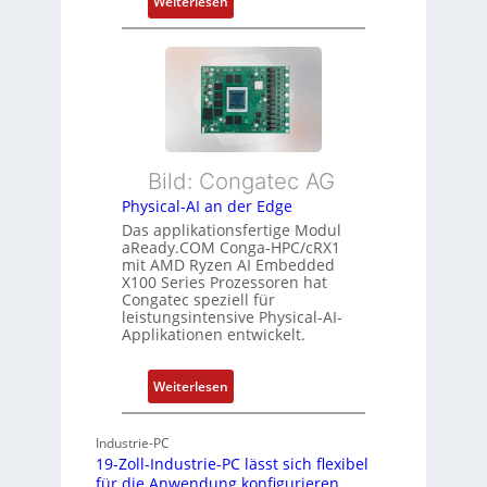
:
Z
Weiterlesen
ü
F
u
r
l
s
m
e
t
e
x
a
h
i
n
r
b
d
L
l
s
e
Bild: Congatec AG
e
ü
i
Physical-AI an der Edge
E
b
s
Das applikationsfertige Modul
t
e
t
aReady.COM Conga-HPC/cRX1
h
r
u
mit AMD Ryzen AI Embedded
e
w
n
X100 Series Prozessoren hat
r
Congatec speziell für
a
g
leistungsintensive Physical-AI-
c
c
Applikationen entwickelt.
a
h
t
u
:
Weiterlesen
-
n
P
A
g
h
r
Industrie-PC
y
c
19-Zoll-Industrie-PC lässt sich flexibel
s
h
für die Anwendung konfigurieren