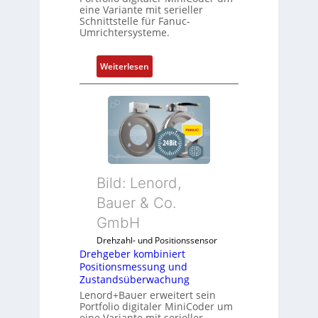
eine Variante mit serieller
Schnittstelle für Fanuc-
Umrichtersysteme.
:
Weiterlesen
D
r
e
h
g
e
b
Bild: Lenord,
e
r
Bauer & Co.
k
GmbH
o
Drehzahl- und Positionssensor
m
Drehgeber kombiniert
b
Positionsmessung und
i
Zustandsüberwachung
n
Lenord+Bauer erweitert sein
i
Portfolio digitaler MiniCoder um
eine Variante mit serieller