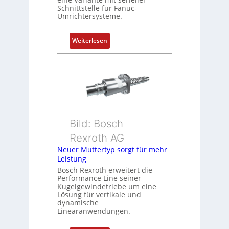
e
Schnittstelle für Fanuc-
r
Umrichtersysteme.
t
P
:
Weiterlesen
o
D
s
r
i
e
t
h
i
g
o
e
n
b
s
Bild: Bosch
e
m
Rexroth AG
r
e
k
Neuer Muttertyp sorgt für mehr
s
Leistung
o
s
m
Bosch Rexroth erweitert die
u
Performance Line seiner
b
n
Kugelgewindetriebe um eine
i
g
Lösung für vertikale und
n
dynamische
u
Linearanwendungen.
i
n
e
d