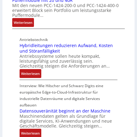
Puffermodule mit 20 und 40A
Mit den neuen PCC-1424-200-0 und PCC-1424-400-0
u
c
r
s
erweitert Block sein Portfolio um leistungsstarke
k
h
w
t
Puffermodule…
t
i
a
i
:
i
Weiterlesen
c
c
e
P
v
h
h
g
u
e
t
u
i
Antriebstechnik
f
r
u
n
n
Hybridleitungen reduzieren Aufwand, Kosten
f
W
n
g
d
und Störanfälligkeit
e
e
g
f
i
Antriebssysteme sollen heute kompakt,
r
g
f
ü
e
leistungsfähig und zuverlässig sein.
m
s
ü
r
P
Gleichzeitig steigen die Anforderungen an…
o
e
r
C
r
:
Weiterlesen
d
n
r
r
o
H
u
s
a
i
d
y
Interview: Wie Hilscher und Schwarz Digits eine
l
o
u
m
u
b
europäische Edge-to-Cloud-Infrastruktur für
e
r
e
p
k
r
m
ü
U
industrielle Datenräume und digitale Services
w
t
i
i
b
m
e
i
aufbauen
d
t
e
g
Datensouveränität beginnt an der Maschine
r
o
l
2
Maschinendaten gelten als Grundlage für
r
e
k
n
e
digitale Services, KI-Anwendungen und neue
0
w
b
z
s
Geschäftsmodelle. Gleichzeitig steigen…
i
u
a
u
e
a
t
n
c
:
n
Weiterlesen
u
n