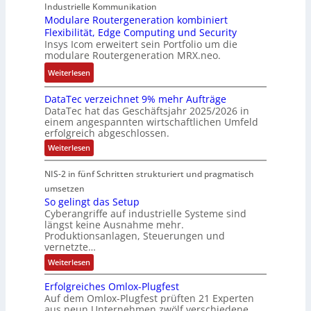
r
o
n
Industrielle Kommunikation
e
n
a
m
Modulare Routergeneration kombiniert
s
t
i
g
n
Flexibilität, Edge Computing und Security
-
t
e
m
e
d
Insys Icom erweitert sein Portfolio um die
b
e
F
2
n
e
modulare Routergeneration MRX.neo.
a
n
e
0
r
s
:
u
h
Weiterlesen
2
M
i
M
n
l
6
a
e
DataTec verzeichnet 9% mehr Aufträge
o
d
e
E
s
DataTec hat das Geschäftsjahr 2025/2026 in
r
d
S
r
u
c
einem angespannten wirtschaftlichen Umfeld
t
u
t
s
r
h
erfolgreich abgeschlossen.
e
l
ö
t
o
i
:
Weiterlesen
I
a
r
r
p
n
D
n
r
a
a
a
e
e
NIS-2 in fünf Schritten strukturiert und pragmatisch
t
d
e
n
t
a
a
umsetzen
u
R
f
e
n
T
So gelingt das Setup
s
o
ä
g
e
E
Cyberangriffe auf industrielle Systeme sind
c
t
u
l
i
t
längst keine Ausnahme mehr.
v
r
t
l
e
h
Produktionsanlagen, Steuerungen und
e
i
e
i
f
r
vernetzte…
e
z
e
r
g
ü
r
:
Weiterlesen
e
c
g
k
r
S
c
i
o
o
e
e
D
c
Erfolgreiches Omlox-Plugfest
a
g
h
m
n
i
I
Auf dem Omlox-Plugfest prüften 21 Experten
t
e
n
aus neun Unternehmen zwölf verschiedene
p
e
t
N
l