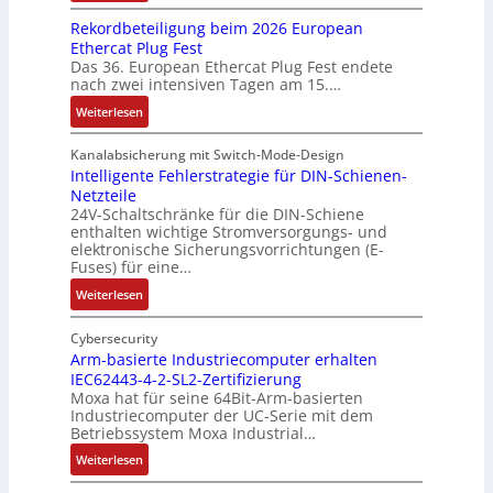
u
d
h
D
g
g
a
n
Rekordbeteiligung beim 2026 European
4
t
a
e
e
l
g
Ethercat Plug Fest
0
t
t
n
y
e
Das 36. European Ethercat Plug Fest endete
A
h
e
s
nach zwei intensiven Tagen am 15.…
n
e
n
e
r
:
r
s
Weiterlesen
e
R
m
o
d
e
i
u
Kanalabsicherung mit Switch-Mode-Design
u
k
s
v
Intelligente Fehlerstrategie für DIN-Schienen-
z
Netzteile
o
c
e
i
24V-Schaltschränke für die DIN-Schiene
r
h
r
enthalten wichtige Stromversorgungs- und
e
d
e
ä
elektronische Sicherungsvorrichtungen (E-
r
b
G
n
Fuses) für eine…
e
e
e
i
n
:
Weiterlesen
t
h
t
A
I
e
ä
ä
u
n
Cybersecurity
i
u
t
f
t
Arm-basierte Industriecomputer erhalten
l
s
b
IEC62443-4-2-SL2-Zertifizierung
w
e
i
e
e
Moxa hat für seine 64Bit-Arm-basierten
a
l
g
d
g
Industriecomputer der UC-Serie mit dem
n
l
u
e
i
Betriebssystem Moxa Industrial…
d
i
n
h
n
:
Weiterlesen
,
g
g
n
n
A
K
e
b
u
t