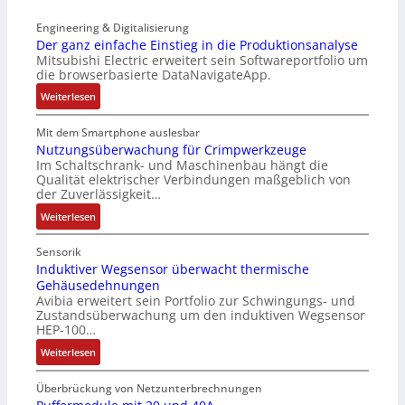
z
e
K
r
t
Engineering & Digitalisierung
n
i
i
e
Der ganz einfache Einstieg in die Produktionsanalyse
s
t
a
Mitsubishi Electric erweitert sein Softwareportfolio um
i
o
E
n
die browserbasierte DataNavigateApp.
l
r
n
g
e
:
l
Weiterlesen
c
u
r
D
o
o
l
h
e
s
Mit dem Smartphone auslesbar
d
a
ä
r
e
Nutzungsüberwachung für Crimpwerkzeuge
e
t
l
Im Schaltschrank- und Maschinenbau hängt die
g
F
r
i
Qualität elektrischer Verbindungen maßgeblich von
t
a
a
o
der Zuverlässigkeit…
S
n
n
n
c
:
z
Weiterlesen
g
h
N
e
s
u
u
i
c
Sensorik
t
t
n
Induktiver Wegsensor überwacht thermische
h
z
Gehäusedehnungen
z
f
a
Avibia erweitert sein Portfolio zur Schwingungs- und
l
u
a
l
Zustandsüberwachung um den induktiven Wegsensor
a
n
c
t
HEP-100…
c
g
h
u
:
k
Weiterlesen
s
e
n
I
b
ü
E
g
n
e
b
Überbrückung von Netzunterbrechnungen
i
d
s
e
n