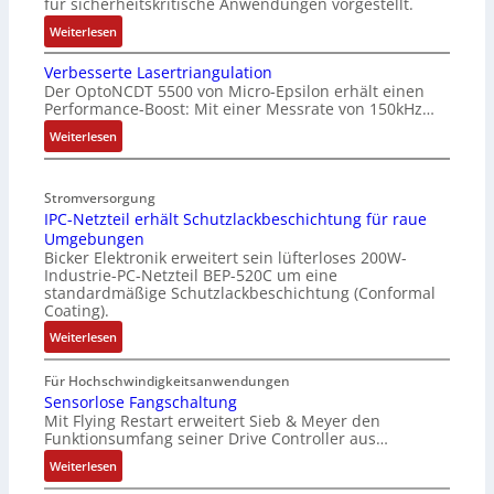
für sicherheitskritische Anwendungen vorgestellt.
:
Weiterlesen
B
Verbesserte Lasertriangulation
a
Der OptoNCDT 5500 von Micro-Epsilon erhält einen
t
Performance-Boost: Mit einer Messrate von 150kHz…
t
e
:
Weiterlesen
r
V
i
e
Stromversorgung
e
r
IPC-Netzteil erhält Schutzlackbeschichtung für raue
l
b
Umgebungen
o
e
Bicker Elektronik erweitert sein lüfterloses 200W-
s
s
Industrie-PC-Netzteil BEP-520C um eine
e
s
standardmäßige Schutzlackbeschichtung (Conformal
M
e
Coating).
u
r
:
Weiterlesen
l
t
I
t
e
P
Für Hochschwindigkeitsanwendungen
i
L
C
Sensorlose Fangschaltung
t
a
Mit Flying Restart erweitert Sieb & Meyer den
-
u
s
Funktionsumfang seiner Drive Controller aus…
N
r
e
e
:
Weiterlesen
n
r
t
S
-
t