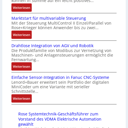
können in Summe auf ein leicht positives…
r
u
c
e
:
Weiterlesen
t
s
h
n
A
i
g
f
4
Marktstart für multivariable Steuerung
u
f
l
l
G
Mit der Steuerung MultiControl II Einzel/Parallel von
f
i
e
e
u
Rose+Krieger können Anwender bis zu zwei…
t
z
i
x
n
r
:
Weiterlesen
i
c
i
d
a
M
e
h
b
5
Drahtlose Integration von AGV und Robotik
g
a
r
s
e
G
Die Produktfamilie von Modibus zur Vernetzung von
s
r
u
e
l
a
Maschinen- und Anlagensteuerungen ermöglicht die
e
k
n
l
f
u
Fernwartung…
i
t
g
e
ü
f
:
Weiterlesen
n
s
b
m
r
d
D
g
t
e
e
d
e
Einfache Sensor-Integration in Fanuc CNC-Systeme
r
a
a
s
n
i
n
Lenord+Bauer erweitert sein Portfolio der digitalen
a
n
r
t
t
e
R
MiniCoder um eine Variante mit serieller
h
g
t
ä
e
A
Schnittstelle…
a
t
i
f
t
m
n
s
:
Weiterlesen
l
m
ü
i
i
w
p
E
o
M
r
g
t
e
b
i
s
a
m
t
S
n
e
Rose Systemtechnik-Geschäftsführer zum
n
e
s
u
R
p
d
r
Vorstand des VDMA Elektrische Automation
f
I
c
l
e
e
u
gewählt
r
a
n
h
t
i
z