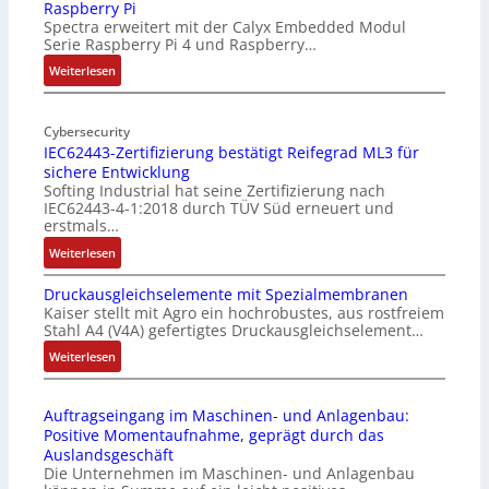
Raspberry Pi
Z
Spectra erweitert mit der Calyx Embedded Modul
o
Serie Raspberry Pi 4 und Raspberry…
l
l
:
Weiterlesen
-
M
I
o
n
Cybersecurity
b
IEC62443-Zertifizierung bestätigt Reifegrad ML3 für
d
i
sichere Entwicklung
u
l
Softing Industrial hat seine Zertifizierung nach
s
f
IEC62443-4-1:2018 durch TÜV Süd erneuert und
t
u
erstmals…
r
n
:
Weiterlesen
i
k
I
e
m
Druckausgleichselemente mit Spezialmembranen
E
-
o
Kaiser stellt mit Agro ein hochrobustes, aus rostfreiem
C
P
d
Stahl A4 (V4A) gefertigtes Druckausgleichselement…
6
C
u
2
:
Weiterlesen
l
l
4
D
ä
e
4
r
s
b
Auftragseingang im Maschinen- und Anlagenbau:
3
u
s
r
Positive Momentaufnahme, geprägt durch das
-
c
t
i
Auslandsgeschäft
Z
k
s
n
Die Unternehmen im Maschinen- und Anlagenbau
e
a
i
g