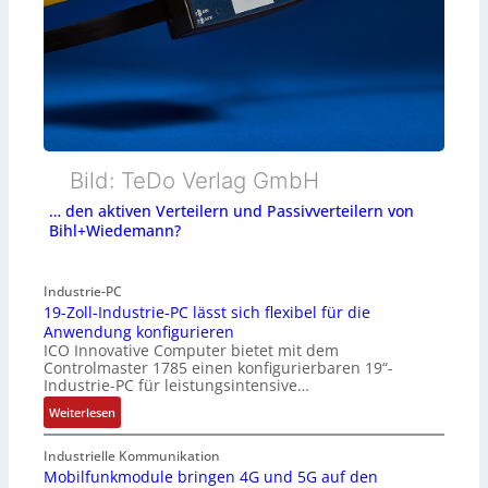
Bild: TeDo Verlag GmbH
… den aktiven Verteilern und Passivverteilern von
Bihl+Wiedemann?
Industrie-PC
19-Zoll-Industrie-PC lässt sich flexibel für die
Anwendung konfigurieren
ICO Innovative Computer bietet mit dem
Controlmaster 1785 einen konfigurierbaren 19“-
Industrie-PC für leistungsintensive…
:
Weiterlesen
1
9
Industrielle Kommunikation
-
Mobilfunkmodule bringen 4G und 5G auf den