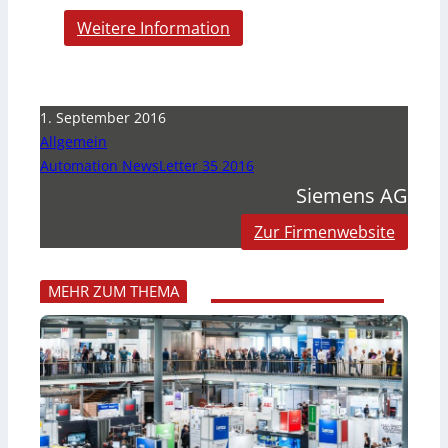
Weitere Information
1. September 2016
Allgemein
Automation NewsLetter 35 2016
Siemens AG
Zur Firmenwebsite
MEHR ZUM THEMA