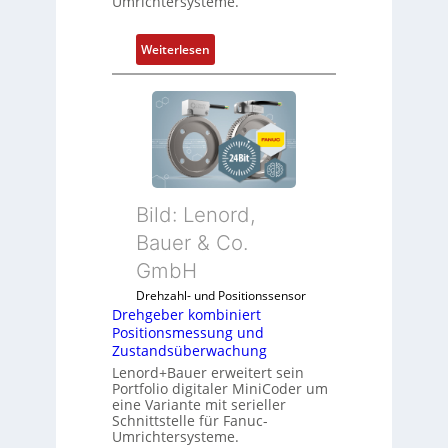
Umrichtersysteme.
n
ü
g
r
:
Weiterlesen
e
d
D
n
i
r
4
e
e
G
A
h
u
n
g
n
w
e
d
e
b
5
n
Bild: Lenord,
e
G
d
r
Bauer & Co.
a
u
k
u
GmbH
n
o
f
g
Drehzahl- und Positionssensor
m
d
k
Drehgeber kombiniert
b
e
o
Positionsmessung und
i
n
Zustandsüberwachung
n
n
R
Lenord+Bauer erweitert sein
f
i
Portfolio digitaler MiniCoder um
a
i
eine Variante mit serieller
e
s
g
Schnittstelle für Fanuc-
r
p
Umrichtersysteme.
u
t