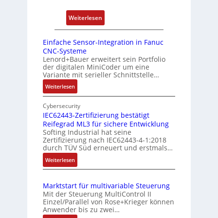
b
r
P
e
i
:
Weiterlesen
o
r
e
D
s
r
r
r
i
Einfache Sensor-Integration in Fanuc
y
e
e
CNC-Systeme
t
P
n
h
Lenord+Bauer erweitert sein Portfolio
i
i
der digitalen MiniCoder um eine
g
o
Variante mit serieller Schnittstelle…
e
n
:
Weiterlesen
b
s
E
e
m
i
Cybersecurity
r
e
n
IEC62443-Zertifizierung bestätigt
k
s
Reifegrad ML3 für sichere Entwicklung
f
o
Softing Industrial hat seine
s
a
Zertifizierung nach IEC62443-4-1:2018
m
c
u
durch TÜV Süd erneuert und erstmals…
b
h
n
:
Weiterlesen
i
e
g
I
S
n
u
E
e
i
n
Marktstart für multivariable Steuerung
C
n
e
Mit der Steuerung MultiControl II
d
6
s
r
Einzel/Parallel von Rose+Krieger können
Z
2
o
Anwender bis zu zwei…
t
u
4
r