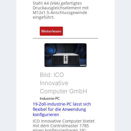
Stahl A4 (V4A) gefertigtes
Druckausgleichselement mit
M12x1.5-Anschlussgewinde
eingeführt.
:
Weiterlesen
D
r
u
c
k
a
Bild: ICO
u
s
Innovative
g
Computer GmbH
l
e
Industrie-PC
19-Zoll-Industrie-PC lässt sich
i
flexibel für die Anwendung
c
konfigurieren
h
ICO Innovative Computer bietet
s
mit dem Controlmaster 1785
e
einen konfigurierbaren 19“-