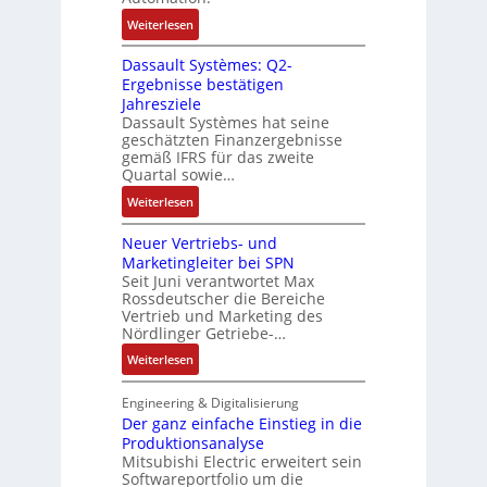
K
l
c
t
i
:
Weiterlesen
a
k
r
t
R
g
g
i
Dassault Systèmes: Q2-
E
o
e
r
a
Ergebnisse bestätigen
n
s
n
a
n
Jahresziele
c
e
b
t
g
Dassault Systèmes hat seine
o
S
a
d
geschätzten Finanzergebnisse
u
d
y
u
gemäß IFRS für das zweite
e
l
e
s
Quartal sowie…
:
r
a
r
t
P
F
:
t
Weiterlesen
e
o
a
D
i
m
s
b
Neuer Vertriebs- und
a
o
t
i
r
Marketingleiter bei SPN
s
n
e
t
Seit Juni verantwortet Max
i
s
c
Rossdeutscher die Bereiche
i
k
a
h
Vertrieb und Marketing des
v
u
Nördlinger Getriebe-…
n
e
l
i
:
Weiterlesen
M
t
k
N
o
S
-
e
m
Engineering & Digitalisierung
y
G
u
Der ganz einfache Einstieg in die
e
s
e
Produktionsanalyse
e
n
t
s
Mitsubishi Electric erweitert sein
r
t
è
Softwareportfolio um die
c
V
a