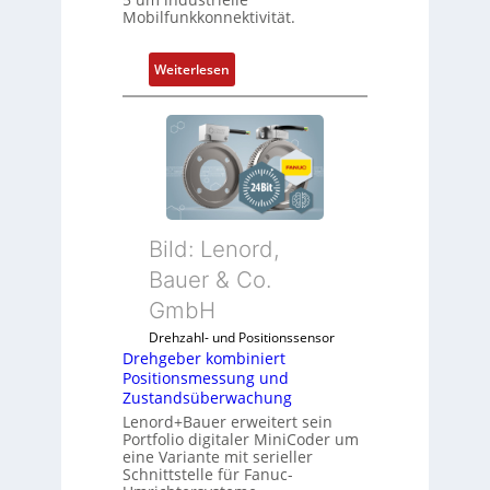
e
r
Mobilfunkkonnektivität.
-
a
P
n
:
Weiterlesen
C
e
M
l
n
o
ä
b
s
i
s
l
t
f
s
u
i
Bild: Lenord,
n
c
k
Bauer & Co.
h
m
f
GmbH
o
l
Drehzahl- und Positionssensor
d
e
Drehgeber kombiniert
u
x
Positionsmessung und
l
i
Zustandsüberwachung
e
b
Lenord+Bauer erweitert sein
b
e
Portfolio digitaler MiniCoder um
eine Variante mit serieller
r
l
Schnittstelle für Fanuc-
i
f