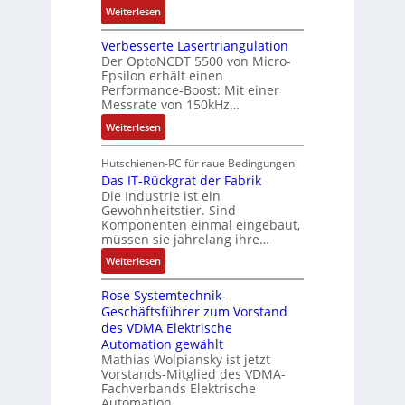
e
o
n
e
:
Weiterlesen
i
n
e
E
B
n
e
n
n
Verbesserte Lasertriangulation
a
g
x
A
Der OptoNCDT 5500 von Micro-
t
t
a
p
Epsilon erhält einen
r
w
t
n
Performance-Boost: Mit einer
a
b
i
e
Messrate von 150kHz…
g
n
e
c
r
i
d
:
Weiterlesen
i
k
i
m
i
V
t
l
e
M
e
e
s
Hutschienen-PC für raue Bedingungen
u
l
a
r
r
Das IT-Rückgrat der Fabrik
k
n
o
s
Die Industrie ist ein
t
b
r
g
s
c
Gewohnheitstier. Sind
e
ä
e
Komponenten einmal eingebaut,
h
s
f
M
müssen sie jahrelang ihre…
i
s
t
u
n
:
Weiterlesen
e
e
l
e
D
r
t
n
Rose Systemtechnik-
a
t
i
Geschäftsführer zum Vorstand
-
s
e
t
des VDMA Elektrische
u
I
L
u
Automation gewählt
n
T
a
r
Mathias Wolpiansky ist jetzt
d
-
s
n
Vorstands-Mitglied des VDMA-
A
R
e
Fachverbands Elektrische
-
n
ü
r
Automation.