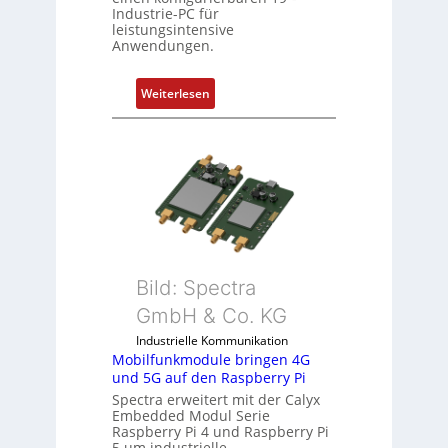
Industrie-PC für
l
leistungsintensive
e
Anwendungen.
m
e
:
Weiterlesen
n
1
t
9
e
-
m
Z
i
o
t
l
S
l
p
-
e
I
Bild: Spectra
z
n
i
GmbH & Co. KG
d
a
Industrielle Kommunikation
u
l
Mobilfunkmodule bringen 4G
s
m
und 5G auf den Raspberry Pi
t
e
Spectra erweitert mit der Calyx
r
m
Embedded Modul Serie
i
Raspberry Pi 4 und Raspberry Pi
b
5 um industrielle