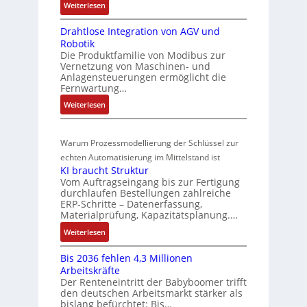
P
:
Weiterlesen
4
s
-
M
o
3
I
t
Drahtlose Integration von AGV und
a
s
-
n
a
Robotik
r
Z
i
t
n
Die Produktfamilie von Modibus zur
k
e
e
t
Vernetzung von Maschinen- und
d
t
r
g
Anlagensteuerungen ermöglicht die
i
s
s
t
Fernwartung…
r
o
ü
t
i
a
:
Weiterlesen
n
a
b
f
t
D
s
r
e
i
i
r
m
t
r
z
o
Warum Prozessmodellierung der Schlüssel zur
a
f
e
i
w
n
h
echten Automatisierung im Mittelstand ist
ü
s
e
i
a
KI braucht Struktur
t
r
s
r
n
Vom Auftragseingang bis zur Fertigung
c
l
m
u
u
durchlaufen Bestellungen zahlreiche
F
o
h
u
ERP-Schritte – Datenerfassung,
n
a
n
s
u
l
Materialprüfung, Kapazitätsplanung.…
g
n
g
e
n
t
b
u
:
Weiterlesen
I
u
i
g
e
c
K
n
n
v
s
Bis 2036 fehlen 4,3 Millionen
C
I
t
d
a
Arbeitskräfte
t
N
b
e
Z
r
Der Renteneintritt der Babyboomer trifft
ä
C
r
g
i
den deutschen Arbeitsmarkt stärker als
u
t
-
a
r
bislang befürchtet: Bis…
a