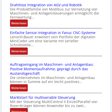
Drahtlose Integration von AGV und Robotik
Die Produktfamilie von Modibus zur Vernetzung von
Maschinen- und Anlagensteuerungen ermöglicht die
Fernwartung…
:
Weiterlesen
D
Einfache Sensor-Integration in Fanuc CNC-Systeme
r
Lenord+Bauer erweitert sein Portfolio der digitalen
a
MiniCoder um eine Variante mit serieller
h
Schnittstelle…
t
:
Weiterlesen
l
E
o
i
s
Auftragseingang im Maschinen- und Anlagenbau:
n
e
Positive Momentaufnahme, geprägt durch das
f
I
Auslandsgeschäft
a
n
Die Unternehmen im Maschinen- und Anlagenbau
c
t
können in Summe auf ein leicht positives…
h
e
:
Weiterlesen
e
g
A
S
r
Marktstart für multivariable Steuerung
u
e
a
Mit der Steuerung MultiControl II Einzel/Parallel von
f
n
t
Rose+Krieger können Anwender bis zu zwei…
t
s
i
r
:
Weiterlesen