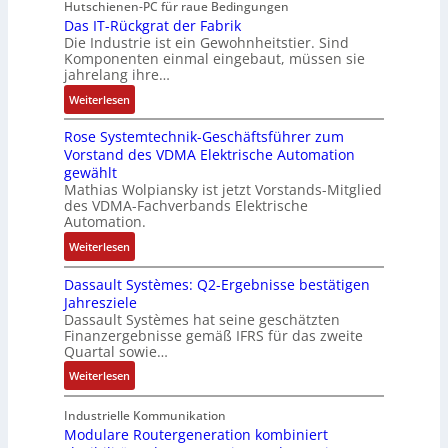
e
Hutschienen-PC für raue Bedingungen
e
s
r
a
e
r
Das IT-Rückgrat der Fabrik
l
c
b
n
n
Die Industrie ist ein Gewohnheitstier. Sind
b
o
h
e
d
t
Komponenten einmal eingebaut, müssen sie
e
s
a
i
i
a
jahrelang ihre…
s
e
l
t
e
u
:
s
Weiterlesen
M
t
s
r
f
D
e
u
u
k
t
n
Rose Systemtechnik-Geschäftsführer zum
a
r
l
n
r
a
Vorstand des VDMA Elektrische Automation
s
t
t
g
ä
h
gewählt
I
e
i
f
m
Mathias Wolpiansky ist jetzt Vorstands-Mitglied
T
L
t
t
e
des VDMA-Fachverbands Elektrische
-
a
u
e
Automation.
,
R
s
r
g
:
Weiterlesen
ü
e
n
e
R
c
r
-
p
Dassault Systèmes: Q2-Ergebnisse bestätigen
o
k
t
K
r
Jahresziele
s
g
r
i
Dassault Systèmes hat seine geschätzten
ä
e
r
i
t
Finanzergebnisse gemäß IFRS für das zweite
g
S
a
a
E
Quartal sowie…
t
y
t
n
n
d
:
Weiterlesen
s
d
g
c
u
D
t
e
u
o
r
a
Industrielle Kommunikation
e
r
l
d
c
s
Modulare Routergeneration kombiniert
m
F
a
e