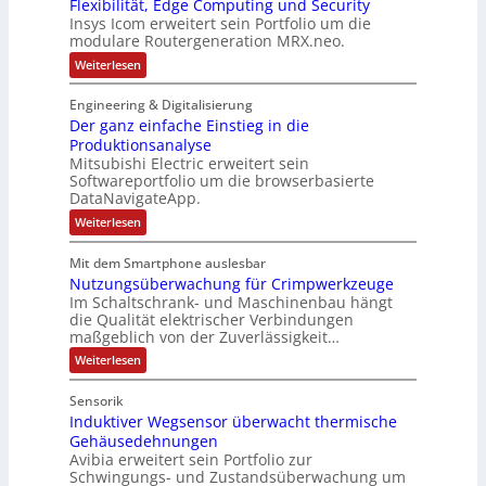
h
Flexibilität, Edge Computing und Security
s
t
a
t
r
Insys Icom erweitert sein Portfolio um die
d
a
e
b
i
modulare Routergeneration MRX.neo.
a
u
c
r
o
:
Weiterlesen
s
l
h
i
n
M
A
t
n
o
k
Engineering & Digitalisierung
u
S
d
i
Der ganz einfache Einstieg in die
u
s
y
k
l
Produktionsanalyse
l
s
-
a
Mitsubishi Electric erweitert sein
a
t
r
G
Softwareportfolio um die browserbasierte
e
n
è
e
DataNavigateApp.
R
d
m
s
o
:
Weiterlesen
s
e
u
c
D
t
g
s
e
h
e
Mit dem Smartphone auslesbar
r
e
:
ä
r
Nutzungsüberwachung für Crimpwerkzeuge
g
g
s
Q
f
a
Im Schaltschrank- und Maschinenbau hängt
e
c
n
2
t
die Qualität elektrischer Verbindungen
n
z
h
-
maßgeblich von der Zuverlässigkeit…
e
s
e
r
ä
E
f
i
:
Weiterlesen
a
n
f
r
N
ü
t
f
u
t
g
i
h
Sensorik
a
t
o
e
c
r
Induktiver Wegsensor überwacht thermische
z
n
h
u
b
Gehäusedehnungen
e
k
e
n
n
Avibia erweitert sein Portfolio zur
o
r
E
g
m
Schwingungs- und Zustandsüberwachung um
i
i
s
z