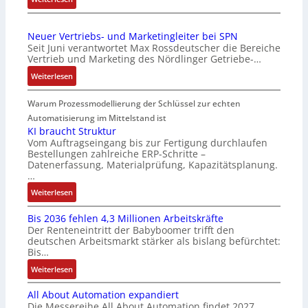
o
o
a
M
r
n
g
a
-
v
Neuer Vertriebs- und Marketingleiter bei SPN
s
r
I
o
Seit Juni verantwortet Max Rossdeutscher die Bereiche
e
k
n
n
Vertrieb und Marketing des Nördlinger Getriebe-…
i
t
t
A
:
Weiterlesen
n
s
e
G
N
g
t
g
V
e
Warum Prozessmodellierung der Schlüssel zur echten
a
a
r
u
u
n
r
Automatisierung im Mittelstand ist
a
n
e
g
t
KI braucht Struktur
t
d
r
Vom Auftragseingang bis zur Fertigung durchlaufen
i
f
i
R
Bestellungen zahlreiche ERP-Schritte –
V
m
ü
o
o
Datenerfassung, Materialprüfung, Kapazitätsplanung.
e
M
r
n
b
…
r
a
m
i
o
:
Weiterlesen
t
s
u
n
t
K
r
c
l
F
i
Bis 2036 fehlen 4,3 Millionen Arbeitskräfte
I
i
h
t
a
k
Der Renteneintritt der Babyboomer trifft den
b
e
i
i
n
deutschen Arbeitsmarkt stärker als bislang befürchtet:
r
b
n
v
u
Bis…
a
s
e
a
c
:
Weiterlesen
u
-
n
r
C
B
c
u
-
i
N
All About Automation expandiert
i
h
n
u
a
C
Die Messereihe All About Automation findet 2027
s