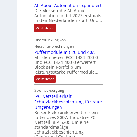
t
V
r
r
All About Automation expandiert
s
i
S
o
k
ä
Die Messereihe All About
e
s
t
r
e
Automation findet 2027 erstmals
g
b
2
r
s
in den Niederlanden statt. Und…
t
t
e
0
u
t
i
d
:
Weiterlesen
s
3
k
a
n
u
A
t
6
t
n
g
r
l
Überbrückung von
ä
f
u
d
l
c
l
t
e
Netzunterbrechnungen
r
d
e
h
A
i
h
Puffermodule mit 20 und 40A
e
i
d
b
Mit den neuen PCC-1424-200-0
g
l
s
t
a
und PCC-1424-400-0 erweitert
o
e
e
V
Block sein Portfolio um
e
s
u
n
n
D
leistungsstarke Puffermodule…
r
A
t
J
4
M
:
b
Weiterlesen
u
A
a
,
P
A
e
s
u
h
3
u
E
Stromversorgung
i
l
f
t
r
M
l
IPC-Netzteil erhält
f
S
a
o
e
i
e
e
Schutzlackbeschichtung für raue
P
n
m
s
l
r
k
Umgebungen
N
d
m
a
z
l
Bicker Elektronik erweitert sein
t
o
s
t
i
i
lüfterloses 200W-Industrie-PC-
d
r
g
i
u
e
o
Netzteil BEP-520C um eine
i
e
l
o
standardmäßige
l
n
s
e
s
Schutzlackbeschichtung
n
e
e
m
c
(Conformal Coating).
c