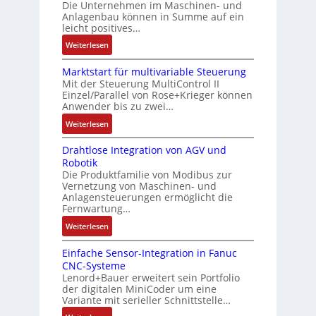
e
h
Die Unternehmen im Maschinen- und
a
t
Anlagenbau können in Summe auf ein
n
f
u
i
leicht positives…
4
l
s
f
G
e
:
Weiterlesen
g
i
u
x
A
l
z
n
i
Marktstart für multivariable Steuerung
u
e
i
Mit der Steuerung MultiControl II
d
b
f
i
e
Einzel/Parallel von Rose+Krieger können
5
e
t
c
Anwender bis zu zwei…
r
G
l
r
h
u
a
:
Weiterlesen
f
a
s
n
u
M
ü
g
e
g
Drahtlose Integration von AGV und
f
a
r
s
l
b
Robotik
d
r
d
e
e
e
Die Produktfamilie von Modibus zur
e
k
i
i
m
Vernetzung von Maschinen- und
s
n
t
e
n
Anlagensteuerungen ermöglicht die
e
t
R
s
A
g
Fernwartung…
n
ä
a
t
n
a
t
:
Weiterlesen
t
s
a
w
n
e
D
i
p
r
e
g
m
Einfache Sensor-Integration in Fanuc
r
g
b
t
n
i
CNC-Systeme
i
a
t
e
f
d
m
Lenord+Bauer erweitert sein Portfolio
t
h
R
r
ü
u
M
der digitalen MiniCoder um eine
S
t
e
r
r
n
Variante mit serieller Schnittstelle…
a
p
l
i
y
m
g
s