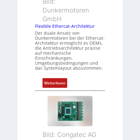
Bild:
n
t
b
Dunkermotoren
s
e
e
m
GmbH
r
r
e
t
Flexible Ethercat-Architektur
w
s
y
a
Der duale Ansatz von
s
Dunkermotoren bei der Ethercat-
p
c
Architektur ermöglicht es OEMs,
u
s
h
die Antriebsarchitektur präzise
n
o
u
auf mechanische
g
r
Einschränkungen,
n
Umgebungsbedingungen und
u
g
g
das Systemlayout abzustimmen.
n
t
d
f
:
Z
Weiterlesen
ü
F
u
r
l
s
m
e
t
e
x
a
h
i
n
r
b
d
L
l
s
e
Bild: Congatec AG
e
ü
i