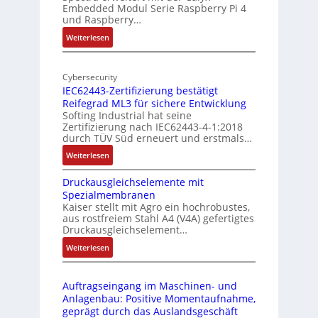
Embedded Modul Serie Raspberry Pi 4
l
d
und Raspberry…
l
e
:
Weiterlesen
-
r
M
I
E
o
n
d
Cybersecurity
b
d
g
IEC62443-Zertifizierung bestätigt
i
u
e
Reifegrad ML3 für sichere Entwicklung
l
s
Softing Industrial hat seine
f
t
Zertifizierung nach IEC62443-4-1:2018
u
r
durch TÜV Süd erneuert und erstmals…
n
i
:
Weiterlesen
k
e
I
m
-
Druckausgleichselemente mit
E
o
P
Spezialmembranen
C
d
C
Kaiser stellt mit Agro ein hochrobustes,
6
u
l
aus rostfreiem Stahl A4 (V4A) gefertigtes
2
l
ä
Druckausgleichselement…
4
e
s
:
Weiterlesen
4
b
s
D
3
r
t
r
-
i
s
Auftragseingang im Maschinen- und
u
Z
n
i
Anlagenbau: Positive Momentaufnahme,
c
e
g
c
geprägt durch das Auslandsgeschäft
k
r