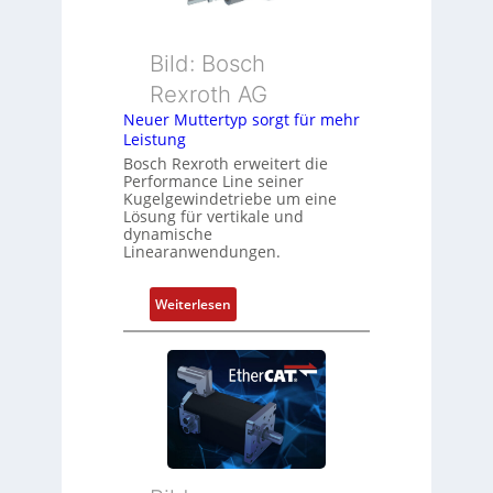
o
e
n
b
s
Bild: Bosch
e
m
Rexroth AG
r
e
k
Neuer Muttertyp sorgt für mehr
s
Leistung
o
s
m
Bosch Rexroth erweitert die
u
Performance Line seiner
b
n
Kugelgewindetriebe um eine
i
g
Lösung für vertikale und
n
dynamische
u
Linearanwendungen.
i
n
e
d
r
:
Weiterlesen
Z
t
N
u
P
e
s
o
u
t
s
e
a
i
r
n
t
M
d
i
u
s
o
t
ü