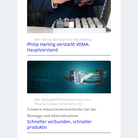
Bild: Harting Stiftung & Co. KG (Holding)
Philip Harting verstärkt VDMA-
Hauptvorstand
Bild: ©Sky_light1000/shutterstock.com /
Phoenix Contact GmbH & Co. KG
Schwere Industriesteckverbinder bei der
Montage und Inbetriebnahme
Schneller verbunden, schneller
produktiv