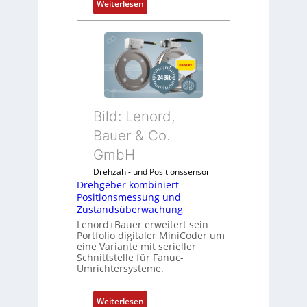
:
Weiterlesen
C
e
M
l
n
o
ä
b
s
i
s
l
t
f
s
u
i
Bild: Lenord,
n
c
k
Bauer & Co.
h
m
f
GmbH
o
l
Drehzahl- und Positionssensor
d
e
Drehgeber kombiniert
u
x
Positionsmessung und
l
i
Zustandsüberwachung
e
b
Lenord+Bauer erweitert sein
b
e
Portfolio digitaler MiniCoder um
eine Variante mit serieller
r
l
Schnittstelle für Fanuc-
i
f
Umrichtersysteme.
n
ü
g
r
:
Weiterlesen
e
d