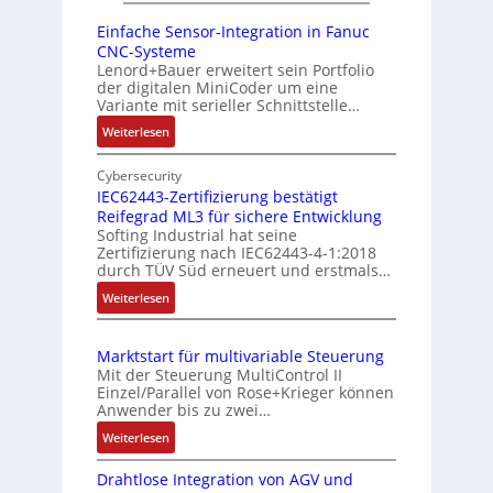
s
r
r
r
i
Einfache Sensor-Integration in Fanuc
y
e
e
CNC-Systeme
t
P
n
h
Lenord+Bauer erweitert sein Portfolio
i
i
der digitalen MiniCoder um eine
g
o
Variante mit serieller Schnittstelle…
e
n
:
Weiterlesen
b
s
E
e
m
i
Cybersecurity
r
e
n
IEC62443-Zertifizierung bestätigt
k
s
Reifegrad ML3 für sichere Entwicklung
f
o
Softing Industrial hat seine
s
a
Zertifizierung nach IEC62443-4-1:2018
m
c
u
durch TÜV Süd erneuert und erstmals…
b
h
n
:
Weiterlesen
i
e
g
I
S
n
u
E
e
i
n
Marktstart für multivariable Steuerung
C
n
e
Mit der Steuerung MultiControl II
d
6
s
r
Einzel/Parallel von Rose+Krieger können
Z
2
o
Anwender bis zu zwei…
t
u
4
r
P
:
Weiterlesen
4
s
-
M
o
3
I
t
Drahtlose Integration von AGV und
a
s
-
n
a