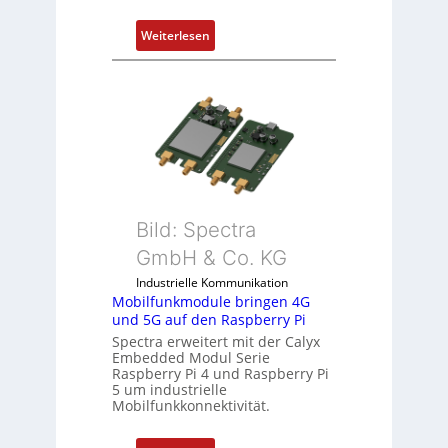
e
:
Weiterlesen
n
1
t
9
e
-
m
Z
i
o
t
l
S
l
p
-
e
I
Bild: Spectra
z
n
i
GmbH & Co. KG
d
a
Industrielle Kommunikation
u
l
Mobilfunkmodule bringen 4G
s
m
und 5G auf den Raspberry Pi
t
e
Spectra erweitert mit der Calyx
r
m
Embedded Modul Serie
i
Raspberry Pi 4 und Raspberry Pi
b
5 um industrielle
e
r
Mobilfunkkonnektivität.
-
a
P
n