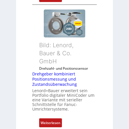
D
n
i
r
4
e
e
G
A
h
u
n
g
n
w
e
d
e
b
5
n
Bild: Lenord,
e
G
d
r
Bauer & Co.
a
u
k
u
GmbH
n
o
f
g
Drehzahl- und Positionssensor
m
d
k
Drehgeber kombiniert
b
e
o
Positionsmessung und
i
n
Zustandsüberwachung
n
n
R
Lenord+Bauer erweitert sein
f
i
Portfolio digitaler MiniCoder um
a
i
eine Variante mit serieller
e
s
g
Schnittstelle für Fanuc-
r
p
Umrichtersysteme.
u
t
b
r
P
e
i
:
Weiterlesen
o
r
e
D