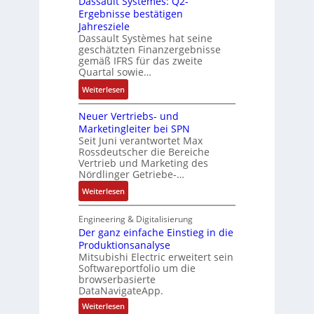
Dassault Systèmes: Q2-
o
e
r
a
Ergebnisse bestätigen
n
s
n
a
n
Jahresziele
c
e
b
t
g
Dassault Systèmes hat seine
o
S
a
d
geschätzten Finanzergebnisse
u
d
y
u
gemäß IFRS für das zweite
e
l
e
s
Quartal sowie…
:
r
a
r
t
P
F
:
t
Weiterlesen
e
o
a
D
i
m
s
b
Neuer Vertriebs- und
a
o
t
i
r
Marketingleiter bei SPN
s
n
e
t
Seit Juni verantwortet Max
i
s
c
Rossdeutscher die Bereiche
i
k
a
h
Vertrieb und Marketing des
v
u
Nördlinger Getriebe-…
n
e
l
i
:
Weiterlesen
M
t
k
N
o
S
-
e
m
Engineering & Digitalisierung
y
G
u
Der ganz einfache Einstieg in die
e
s
e
Produktionsanalyse
e
n
t
s
Mitsubishi Electric erweitert sein
r
t
è
Softwareportfolio um die
c
V
a
m
browserbasierte
h
e
u
e
DataNavigateApp.
ä
r
f
s
:
Weiterlesen
f
t
n