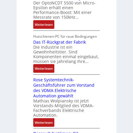
x
A
Der OptoNCDT 5500 von Micro-
t
t
a
p
Epsilon erhält einen
r
w
t
n
Performance-Boost: Mit einer
a
b
i
e
Messrate von 150kHz…
g
n
e
c
r
i
d
:
Weiterlesen
i
k
i
m
i
V
t
l
e
M
e
e
s
Hutschienen-PC für raue Bedingungen
u
l
a
r
r
Das IT-Rückgrat der Fabrik
k
n
o
s
Die Industrie ist ein
t
b
r
g
s
c
Gewohnheitstier. Sind
e
ä
e
Komponenten einmal eingebaut,
h
s
f
M
müssen sie jahrelang ihre…
i
s
t
u
n
:
Weiterlesen
e
e
l
e
D
r
t
n
Rose Systemtechnik-
a
t
i
Geschäftsführer zum Vorstand
-
s
e
t
des VDMA Elektrische
u
I
L
u
Automation gewählt
n
T
a
r
Mathias Wolpiansky ist jetzt
d
-
s
n
Vorstands-Mitglied des VDMA-
A
R
e
Fachverbands Elektrische
-
n
ü
r
Automation.
K
l
c
t
i
:
Weiterlesen
a
k
r
t
R
g
g
i
E