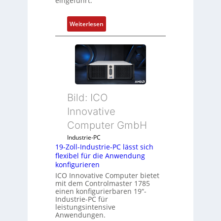
eingeführt.
:
Weiterlesen
D
r
u
c
k
a
Bild: ICO
u
s
Innovative
g
Computer GmbH
l
e
Industrie-PC
19-Zoll-Industrie-PC lässt sich
i
flexibel für die Anwendung
c
konfigurieren
h
ICO Innovative Computer bietet
s
mit dem Controlmaster 1785
e
einen konfigurierbaren 19“-
Industrie-PC für
l
leistungsintensive
e
Anwendungen.
m