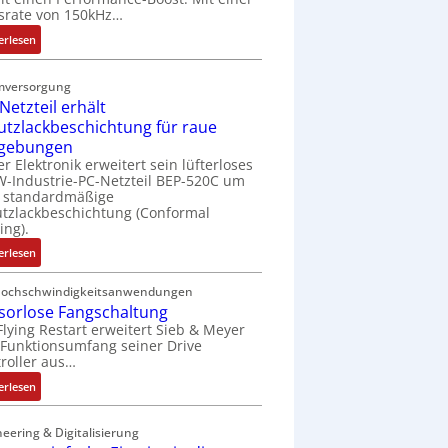
t
srate von 150kHz…
e
:
erlesen
r
V
i
e
e
mversorgung
r
l
Netzteil erhält
b
o
utzlackbeschichtung für raue
e
s
gebungen
s
e
er Elektronik erweitert sein lüfterloses
s
M
-Industrie-PC-Netzteil BEP-520C um
e
u
e standardmäßige
r
tzlackbeschichtung (Conformal
l
ing).
t
t
e
i
:
erlesen
L
t
I
a
u
P
Hochschwindigkeitsanwendungen
s
r
sorlose Fangschaltung
C
e
n
Flying Restart erweitert Sieb & Meyer
-
r
Funktionsumfang seiner Drive
-
N
roller aus…
t
K
e
r
i
t
:
erlesen
i
t
z
S
a
E
t
e
eering & Digitalisierung
n
n
e
n