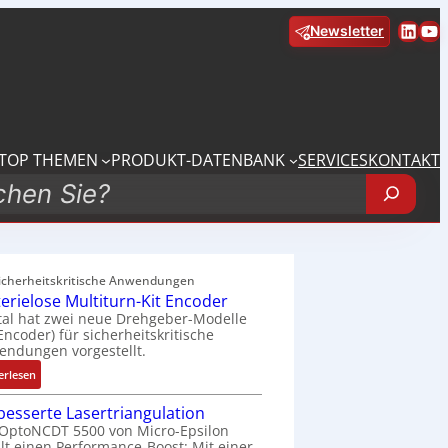
Linke
Yo
Newsletter
TOP THEMEN
PRODUKT-DATENBANK
SERVICES
KONTAKT
sicherheitskritische Anwendungen
terielose Multiturn-Kit Encoder
tal hat zwei neue Drehgeber-Modelle
 Encoder) für sicherheitskritische
ndungen vorgestellt.
:
erlesen
B
besserte Lasertriangulation
a
OptoNCDT 5500 von Micro-Epsilon
t
lt einen Performance-Boost: Mit einer