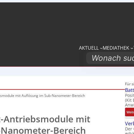
AKTUELL
MEDIATHEK
Search
Für 
Bat
Posi
bsmodule mit Auflösung im Sub-Nanometer-Bereich
(Kit
Anwe
Weit
t-Antriebsmodule mit
Ver
-Nanometer-Bereich
Der 
erhä