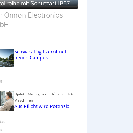
eilreihe mit Schutzart IP67
d: Omron Electronics
bH
Schwarz Digits eröffnet
neuen Campus
rz
KG
Update-Management für vernetzte
Maschinen
Aus Pflicht wird Potenzial
Slash
ss