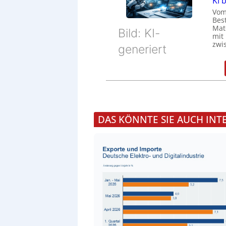
KI 
Vom
Bes
Mat
Bild: KI-
mit
zwi
generiert
DAS KÖNNTE SIE AUCH INT