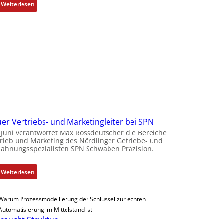
k
:
Weiterlesen
h
D
n
a
i
s
k
s
-
a
G
u
e
l
s
t
c
S
h
y
ä
s
er Vertriebs- und Marketingleiter bei SPN
f
t
t Juni verantwortet Max Rossdeutscher die Bereiche
t
è
trieb und Marketing des Nördlinger Getriebe- und
s
m
zahnungsspezialisten SPN Schwaben Präzision.
f
e
ü
s
:
Weiterlesen
h
:
N
r
Q
e
e
2
Warum Prozessmodellierung der Schlüssel zur echten
u
r
-
Automatisierung im Mittelstand ist
e
z