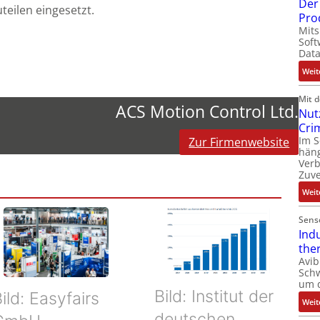
Der 
teilen eingesetzt.
Pro
Mits
Soft
Dat
Weit
Mit 
ACS Motion Control Ltd.
Nut
Cri
Im 
Zur Firmenwebsite
häng
Ver
Zuve
Weit
Sens
Ind
the
Avib
Sch
um 
Bild: Institut der
ild: Easyfairs
Weit
deutschen