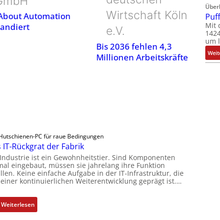
GmbH
Über
Wirtschaft Köln
 About Automation
Puf
Mit 
andiert
e.V.
1424
um l
Bis 2036 fehlen 4,3
Weit
Millionen Arbeitskräfte
Hutschienen-PC für raue Bedingungen
 IT-Rückgrat der Fabrik
 Industrie ist ein Gewohnheitstier. Sind Komponenten
mal eingebaut, müssen sie jahrelang ihre Funktion
llen. Keine einfache Aufgabe in der IT-Infrastruktur, die
 einer kontinuierlichen Weiterentwicklung geprägt ist.…
:
Weiterlesen
D