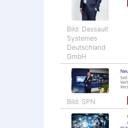
Bild: Dassault
Systemes
Deutschland
GmbH
Neu
Sei
Ver
Ver
Bild: SPN