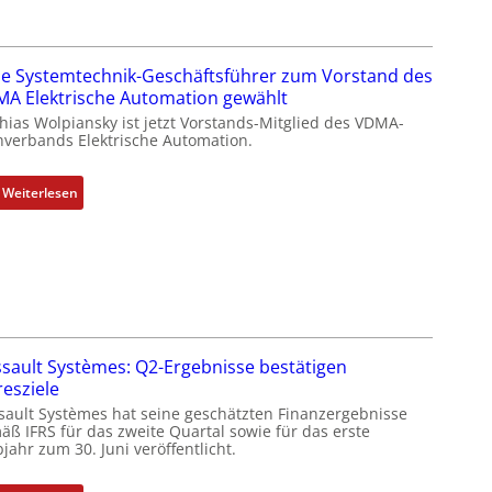
a
s
I
e Systemtechnik-Geschäftsführer zum Vorstand des
T
A Elektrische Automation gewählt
-
hias Wolpiansky ist jetzt Vorstands-Mitglied des VDMA-
R
hverbands Elektrische Automation.
ü
c
:
Weiterlesen
k
R
g
o
r
s
a
e
t
S
d
y
e
s
r
sault Systèmes: Q2-Ergebnisse bestätigen
t
F
resziele
e
a
sault Systèmes hat seine geschätzten Finanzergebnisse
m
b
äß IFRS für das zweite Quartal sowie für das erste
t
jahr zum 30. Juni veröffentlicht.
r
e
i
c