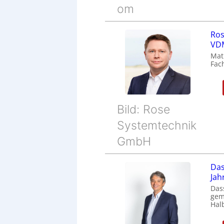
om
Ros
VDM
Mat
Fac
Bild: Rose
Systemtechnik
GmbH
Das
Jah
Das
gem
Halb