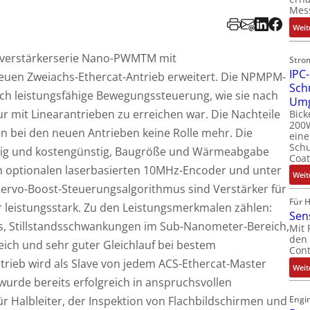
Mes
Weit
hsverstärkerserie Nano-PWMTM mit
Stro
IPC-
uen Zweiachs-Ethercat-Antrieb erweitert. Die NPMPM-
Sch
ich leistungsfähige Bewegungssteuerung, wie sie nach
Um
r mit Linearantrieben zu erreichen war. Die Nachteile
Bick
200W
en bei den neuen Antrieben keine Rolle mehr. Die
ein
Schu
hig und kostengünstig, Baugröße und Wärmeabgabe
Coat
em optionalen laserbasierten 10MHz-Encoder und unter
Weit
ervo-Boost-Steuerungsalgorithmus sind Verstärker für
Für 
leistungsstark. Zu den Leistungsmerkmalen zählen:
Sen
s, Stillstandsschwankungen im Sub-Nanometer-Bereich,
Mit 
den 
ich und sehr guter Gleichlauf bei bestem
Cont
rieb wird als Slave von jedem ACS-Ethercat-Master
Weit
wurde bereits erfolgreich in anspruchsvollen
 Halbleiter, der Inspektion von Flachbildschirmen und
Engin