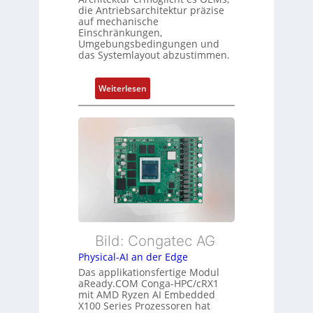
g
die Antriebsarchitektur präzise
Z
t
auf mechanische
u
Einschränkungen,
f
s
Umgebungsbedingungen und
ü
das Systemlayout abzustimmen.
t
r
a
m
n
:
Weiterlesen
e
d
F
h
s
l
r
ü
e
L
b
x
e
e
i
i
r
b
s
w
l
t
a
e
u
c
E
n
h
t
Bild: Congatec AG
g
u
h
Physical-AI an der Edge
n
e
Das applikationsfertige Modul
g
r
aReady.COM Conga-HPC/cRX1
c
mit AMD Ryzen AI Embedded
X100 Series Prozessoren hat
a