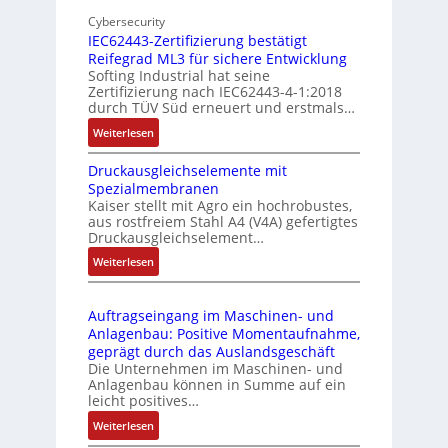
o
n
d
Cybersecurity
b
d
g
IEC62443-Zertifizierung bestätigt
i
u
e
Reifegrad ML3 für sichere Entwicklung
l
s
Softing Industrial hat seine
f
t
Zertifizierung nach IEC62443-4-1:2018
u
r
durch TÜV Süd erneuert und erstmals…
n
i
:
Weiterlesen
k
e
I
m
-
Druckausgleichselemente mit
E
o
P
Spezialmembranen
C
d
C
Kaiser stellt mit Agro ein hochrobustes,
6
u
l
aus rostfreiem Stahl A4 (V4A) gefertigtes
2
l
ä
Druckausgleichselement…
4
e
s
:
Weiterlesen
4
b
s
D
3
r
t
r
-
i
s
Auftragseingang im Maschinen- und
u
Z
n
i
Anlagenbau: Positive Momentaufnahme,
c
e
g
c
geprägt durch das Auslandsgeschäft
k
r
e
h
Die Unternehmen im Maschinen- und
a
t
Anlagenbau können in Summe auf ein
n
f
u
i
leicht positives…
4
l
s
f
G
e
:
Weiterlesen
g
i
u
x
A