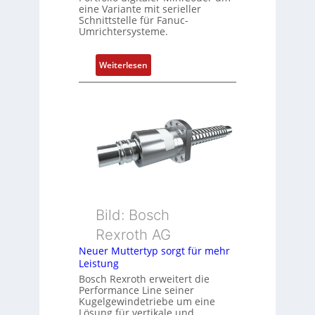
t
eine Variante mit serieller
P
Schnittstelle für Fanuc-
Umrichtersysteme.
o
s
i
:
Weiterlesen
t
D
i
r
o
e
n
h
s
g
m
e
e
b
s
e
s
r
u
k
Bild: Bosch
n
o
Rexroth AG
g
m
Neuer Muttertyp sorgt für mehr
u
b
Leistung
n
i
Bosch Rexroth erweitert die
d
n
Performance Line seiner
Z
i
Kugelgewindetriebe um eine
u
Lösung für vertikale und