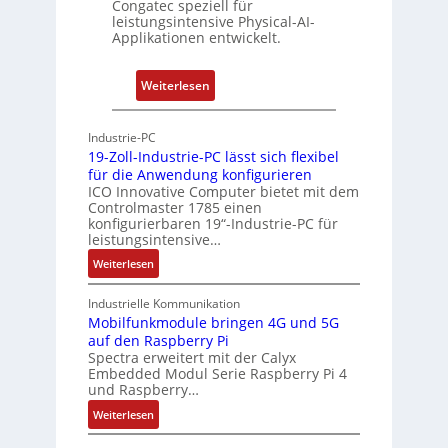
Congatec speziell für
t
leistungsintensive Physical-AI-
-
Applikationen entwickelt.
A
r
:
Weiterlesen
c
P
h
h
Industrie-PC
i
y
19-Zoll-Industrie-PC lässt sich flexibel
t
s
für die Anwendung konfigurieren
e
i
ICO Innovative Computer bietet mit dem
k
Controlmaster 1785 einen
c
konfigurierbaren 19“-Industrie-PC für
t
a
leistungsintensive…
u
l
:
Weiterlesen
r
-
1
A
9
Industrielle Kommunikation
I
-
Mobilfunkmodule bringen 4G und 5G
a
auf den Raspberry Pi
Z
Spectra erweitert mit der Calyx
n
o
Embedded Modul Serie Raspberry Pi 4
l
d
und Raspberry…
l
e
:
Weiterlesen
-
r
M
I
E