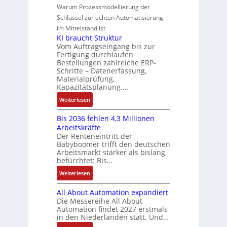
i
n
-
e
e
Warum Prozessmodellierung der
y
F
k
g
G
u
M
Schlüssel zur echten Automatisierung
s
a
e
e
o
im Mittelstand ist
t
n
s
r
m
KI braucht Struktur
è
u
c
V
e
Vom Auftragseingang bis zur
m
c
h
Fertigung durchlaufen
e
n
e
C
ä
Bestellungen zahlreiche ERP-
r
t
s
N
Schritte – Datenerfassung,
f
t
a
:
C
Materialprüfung,
t
r
u
Q
Kapazitätsplanung.…
-
s
i
f
2
S
:
f
Weiterlesen
e
n
-
y
K
ü
b
a
E
s
Bis 2036 fehlen 4,3 Millionen
I
h
s
h
r
t
Arbeitskräfte
b
r
-
m
g
e
Der Renteneintritt der
r
e
u
e
Babyboomer trifft den deutschen
e
m
a
r
n
,
Arbeitsmarkt stärker als bislang
b
e
u
z
d
befürchtet: Bis…
g
n
c
u
M
e
i
:
Weiterlesen
h
m
a
p
s
B
t
V
r
r
All About Automation expandiert
s
i
S
o
k
ä
Die Messereihe All About
e
s
t
r
e
Automation findet 2027 erstmals
g
b
2
r
s
in den Niederlanden statt. Und…
t
t
e
0
u
t
i