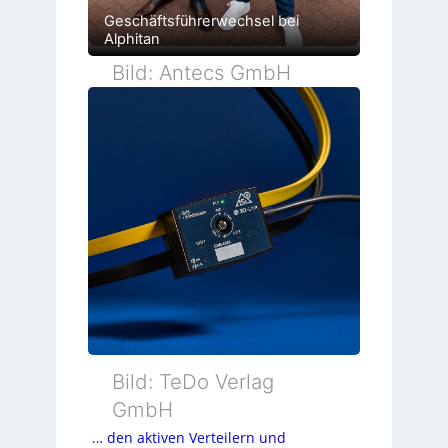
Geschäftsführerwechsel bei
Alphitan
Bild: Antecs GmbH
Bild: TeDo Verlag
GmbH
… den aktiven Verteilern und