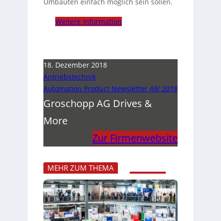
Umbauten einfach möglich sein sollen.
Weitere Information
18. Dezember 2018
Antriebstechnik
Automation Product Newsletter 49/ 2018
Groschopp AG Drives &
More
Zur Firmenwebsite
MEHR ZUM THEMA