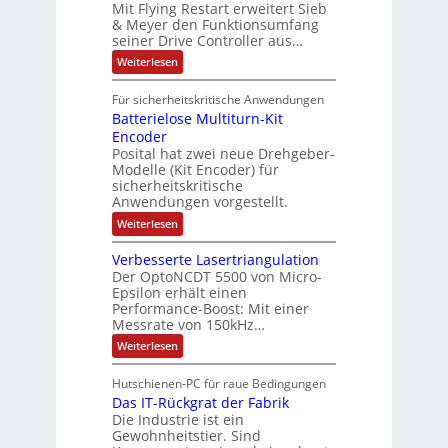
d
t
N
Mit Flying Restart erweitert Sieb
d
i
4
e
o
& Meyer den Funktionsumfang
0
i
t
t
seiner Drive Controller aus…
m
A
z
e
s
t
a
:
Weiterlesen
r
k
e
S
t
i
t
e
r
i
Für sicherheitskritische Anwendungen
l
n
ä
e
Batterielose Multiturn-Kit
o
s
f
r
o
Encoder
n
h
r
t
Posital hat zwei neue Drehgeber-
g
ä
l
e
Modelle (Kit Encoder) für
l
o
e
sicherheitskritische
t
s
w
S
Anwendungen vorgestellt.
e
ä
c
F
:
Weiterlesen
h
a
h
B
u
n
l
a
t
g
Verbesserte Lasertriangulation
t
t
z
s
Der OptoNCDT 5500 von Micro-
t
l
c
Epsilon erhält einen
e
a
h
Performance-Boost: Mit einer
r
c
a
i
Messrate von 150kHz…
k
l
e
b
t
:
Weiterlesen
l
e
u
V
o
s
n
e
s
c
Hutschienen-PC für raue Bedingungen
g
r
e
h
Das IT-Rückgrat der Fabrik
b
M
i
e
Die Industrie ist ein
u
c
s
l
Gewohnheitstier. Sind
h
s
t