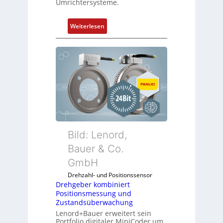
Umrichtersysteme.
:
Weiterlesen
D
r
e
h
g
e
b
e
r
k
Bild: Lenord,
o
Bauer & Co.
m
GmbH
b
i
Drehzahl- und Positionssensor
n
Drehgeber kombiniert
Positionsmessung und
i
Zustandsüberwachung
e
Lenord+Bauer erweitert sein
r
Portfolio digitaler MiniCoder um