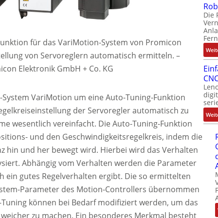
Rob
Die 
Ver
Anla
Fer
Funktion für das VariMotion-System von Promicon
Weit
stellung von Servoreglern automatisch ermitteln.
–
micon Elektronik GmbH + Co. KG
Ein
CNC
Leno
digi
-System VariMotion um eine Auto-Tuning-Funktion
seri
Regelkreiseinstellung der Servoregler automatisch zu
Weit
hme wesentlich vereinfacht. Die Auto-Tuning-Funktion
ositions- und den Geschwindigkeitsregelkreis, indem die
z hin und her bewegt wird. Hierbei wird das Verhalten
lysiert. Abhängig vom Verhalten werden die Parameter
h ein gutes Regelverhalten ergibt. Die so ermittelten
ystem-Parameter des Motion-Controllers übernommen
-Tuning können bei Bedarf modifiziert werden, um das
r weicher zu machen. Ein besonderes Merkmal besteht