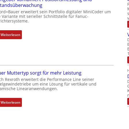
e
standsüberwachung
r
ord+Bauer erweitert sein Portfolio digitaler MiniCoder um
k
 Variante mit serieller Schnittstelle für Fanuc-
ichtersysteme.
o
m
b
:
Weiterlesen
i
D
n
r
i
e
e
h
r
g
t
e
er Muttertyp sorgt für mehr Leistung
P
b
ch Rexroth erweitert die Performance Line seiner
o
e
elgewindetriebe um eine Lösung für vertikale und
amische Linearanwendungen.
s
r
i
k
t
o
:
Weiterlesen
i
m
N
o
b
e
n
i
u
s
n
e