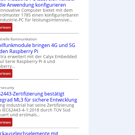
 die Anwendung konfigurieren
Innovative Computer bietet mit dem
rolmaster 1785 einen konfigurierbaren
Industrie-PC für leistungsintensive…
:
erlesen
1
9
trielle Kommunikation
ilfunkmodule bringen 4G und 5G
-
Z
 den Raspberry Pi
o
tra erweitert mit der Calyx Embedded
l Serie Raspberry Pi 4 und
l
pberry…
l
-
:
erlesen
I
M
n
o
security
d
b
2443-Zertifizierung bestätigt
u
i
fegrad ML3 für sichere Entwicklung
s
l
ing Industrial hat seine Zertifizierung
t
f
 IEC62443-4-1:2018 durch TÜV Süd
r
u
uert und erstmals…
i
n
:
erlesen
e
k
I
-
m
ckausgleichselemente mit
E