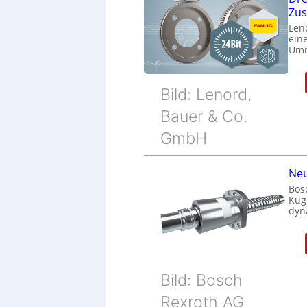
Zu
Len
eine
Umr
Bild: Lenord,
Bauer & Co.
GmbH
Neu
Bos
Kug
dyn
Bild: Bosch
Rexroth AG