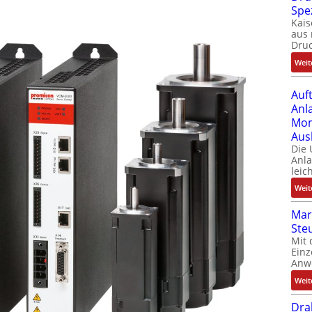
Spe
Kais
aus 
Dru
Weit
Auf
Anl
Mom
Aus
Die
Anl
leic
Weit
Mar
Ste
Mit 
Einz
Anw
Weit
Dra