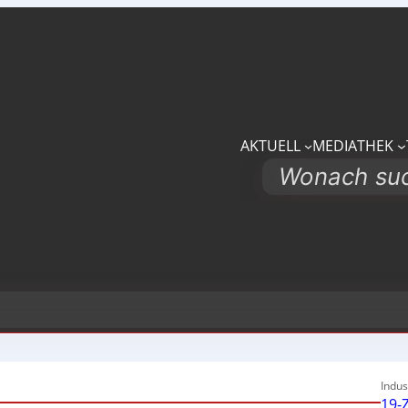
AKTUELL
MEDIATHEK
Search
Indus
19-Z