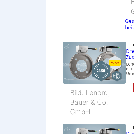
B
Ges
bei
Dre
Zu
Len
eine
Umr
Bild: Lenord,
Bauer & Co.
GmbH
Dre