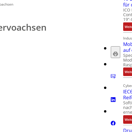
für
voachsen
ICO 
Cont
19“-
Servoachsen
Weit
Indus
Mob
auf
Spec
Modu
Ras
Weit
Cyber
IEC6
Rei
Soft
nach
erne
Weit
Dru