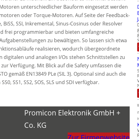
r Motoren unterschiedlicher Bauform eingesetzt werden
armotoren oder Torque-Motoren. Auf Seite der Feedback-
, BiSS, SSI, Inkremental, Sinus-Cosinus oder Resolver
ind frei programmierbar und bieten umfangreiche
 Aufgabenstellungen zu bewältigen. So lassen sich etwa
ktionsabläufe realisieren, wodurch übergeordnete
 digitalen und analogen I/Os stehen Schnittstellen zu
 zur Verfügung. Mit Blick auf die Safety umfassen die
STO gemäß EN13849 PLe (SIL 3). Optional sind auch die
 SS0, SS1, SS2, SOS, SLS und SDI verfügbar.
Promicon Elektronik GmbH +
i
Co. KG
Zur Firmenwebsite