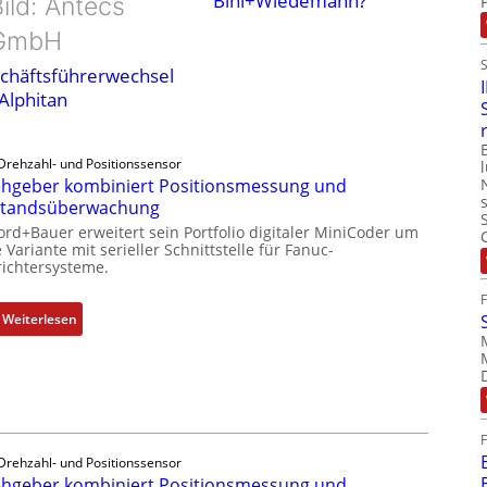
Bihl+Wiedemann?
ild: Antecs
GmbH
chäftsführerwechsel
 Alphitan
Drehzahl- und Positionssensor
hgeber kombiniert Positionsmessung und
standsüberwachung
ord+Bauer erweitert sein Portfolio digitaler MiniCoder um
 Variante mit serieller Schnittstelle für Fanuc-
ichtersysteme.
:
Weiterlesen
D
r
e
h
g
e
Drehzahl- und Positionssensor
b
hgeber kombiniert Positionsmessung und