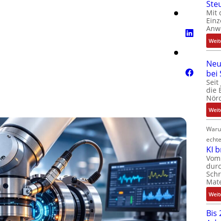
Ste
Mit 
Einz
Anw
Weit
Neu
bei
Seit
die 
Nörd
Weit
Waru
echte
KI 
Vom 
durc
Schr
Mate
Weit
Bis 