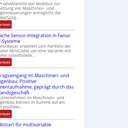
Produktfamilie von Modibus zur
netzung von Maschinen- und
gensteuerungen ermöglicht die
nwartung…
:
erlesen
D
fache Sensor-Integration in Fanuc
r
-Systeme
a
rd+Bauer erweitert sein Portfolio der
h
talen MiniCoder um eine Variante mit
t
eller Schnittstelle…
l
:
o
erlesen
E
s
i
e
tragseingang im Maschinen- und
n
I
agenbau: Positive
f
n
entaufnahme, geprägt durch das
a
t
landsgeschäft
c
e
 Unternehmen im Maschinen- und
h
g
agenbau können in Summe auf ein
e
r
ht positives…
S
a
:
erlesen
e
t
A
n
i
ktstart für multivariable
u
s
o