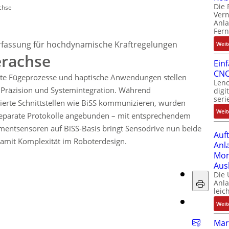
Die 
chse
Ver
Anla
Fer
fassung für hochdynamische Kraftregelungen
Weit
erachse
Ein
CNC
elte Fügeprozesse und haptische Anwendungen stellen
Leno
Präzision und Systemintegration. Während
digi
seri
lierte Schnittstellen wie BiSS kommunizieren, wurden
Weit
eparate Protokolle angebunden – mit entsprechendem
entsensoren auf BiSS-Basis bringt Sensodrive nun beide
Auf
amit Komplexität im Roboterdesign.
Anl
Mom
Aus
Die
Anl
leic
Weit
Mar