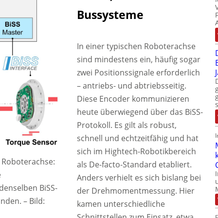
Bussysteme
In einer typischen Roboterachse
sind mindestens ein, häufig sogar
zwei Positionssignale erforderlich
– antriebs- und abtriebsseitig.
Diese Encoder kommunizieren
heute überwiegend über das BiSS-
Protokoll. Es gilt als robust,
schnell und echtzeitfähig und hat
sich im Hightech-Robotikbereich
er Roboterachse:
als De-facto-Standard etabliert.
e
Anders verhielt es sich bislang bei
enselben BiSS-
der Drehmomentmessung. Hier
unden.
–
Bild:
kamen unterschiedliche
Schnittstellen zum Einsatz, etwa
E