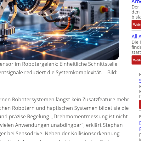
Arb
Der 
den 
bisl
Weit
All
Die 
find
stat
Weit
sor im Robotergelenk: Einheitliche Schnittstelle
ntsignale reduziert die Systemkomplexität.
–
Bild:
en Robotersystemen längst kein Zusatzfeature mehr.
chen Robotern und haptischen Systemen bildet sie die
n und präzise Regelung. „Drehmomentmessung ist nicht
n vielen Anwendungen unabdingbar“, erklärt Stephan
er bei Sensodrive. Neben der Kollisionserkennung