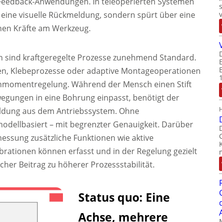
-Feedback-Anwendungen. In teleoperierten Systemen
r eine visuelle Rückmeldung, sondern spürt über eine
chen Kräfte am Werkzeug.
n sind kraftgeregelte Prozesse zunehmend Standard.
en, Klebeprozesse oder adaptive Montageoperationen
rehmomentregelung. Während der Mensch einen Stift
ewegungen in eine Bohrung einpasst, benötigt der
eldung aus dem Antriebssystem. Ohne
odellbasiert – mit begrenzter Genauigkeit. Darüber
ssung zusätzliche Funktionen wie aktive
rationen können erfasst und in der Regelung gezielt
her Beitrag zu höherer Prozessstabilität.
Status quo: Eine
Achse, mehrere