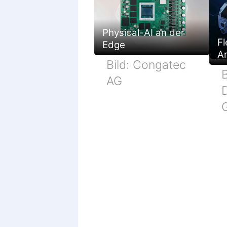
Physical-AI an der
Fl
Edge
Ar
Bild: Congatec
B
AG