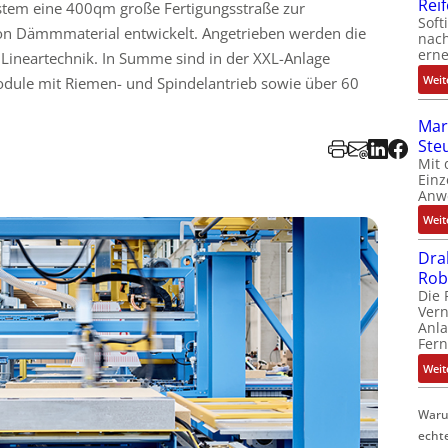
Rei
stem eine 400qm große Fertigungsstraße zur
Soft
on Dämmmaterial entwickelt. Angetrieben werden die
nach
erne
Lineartechnik. In Summe sind in der XXL-Anlage
Weit
odule mit Riemen- und Spindelantrieb sowie über 60
Mar
Ste
Mit 
Einz
Anw
Weit
Dra
Rob
Die 
Ver
Anla
Fer
Weit
Waru
echt