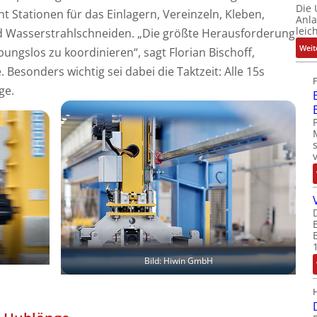
Die
ht Stationen für das Einlagern, Vereinzeln, Kleben,
Anl
leic
nd Wasserstrahlschneiden. „Die größte Herausforderung
Weit
bungslos zu koordinieren“, sagt Florian Bischoff,
 Besonders wichtig sei dabei die Taktzeit: Alle 15s
ge.
Bild: Hiwin GmbH