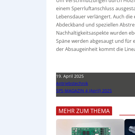
Um Verschmutzungen durch Holzfas
einem Sperrluftanschluss ausgesta
Lebensdauer verlängert. Auch die 
Abdeckband und speziellen Abstre
Nachhaltigkeitsaspekte wurden ebe
Späne werden abgesaugt und für 
der Absaugeinheit kommt die Lin
19. April 2025
Antriebstechnik
SPS-MAGAZIN 4 (April) 2025
MEHR ZUM THEMA