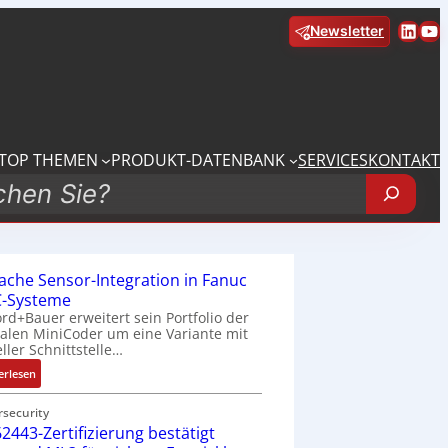
Linke
Yo
Newsletter
TOP THEMEN
PRODUKT-DATENBANK
SERVICES
KONTAKT
fache Sensor-Integration in Fanuc
-Systeme
rd+Bauer erweitert sein Portfolio der
talen MiniCoder um eine Variante mit
eller Schnittstelle…
:
erlesen
E
i
rsecurity
2443-Zertifizierung bestätigt
n