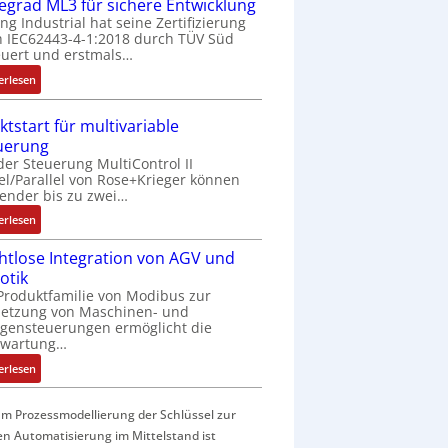
f
fegrad ML3 für sichere Entwicklung
a
ing Industrial hat seine Zertifizierung
 IEC62443-4-1:2018 durch TÜV Süd
c
uert und erstmals…
h
e
:
erlesen
S
I
e
E
ktstart für multivariable
n
C
uerung
s
6
der Steuerung MultiControl II
o
2
el/Parallel von Rose+Krieger können
r
4
ender bis zu zwei…
-
4
:
erlesen
I
3
M
n
-
htlose Integration von AGV und
a
t
Z
otik
r
e
e
Produktfamilie von Modibus zur
k
g
r
netzung von Maschinen- und
t
r
t
gensteuerungen ermöglicht die
s
nwartung…
a
i
t
t
f
:
erlesen
a
i
i
D
r
o
z
r
t
m Prozessmodellierung der Schlüssel zur
n
i
a
f
en Automatisierung im Mittelstand ist
i
e
h
ü