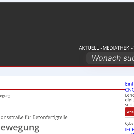
AKTUELL
MEDIATHEK
Search
Ein
CNC
Leno
wegung
digi
seri
Weit
onsstraße für Betonfertigteile
Bewegung
Cybe
IEC6