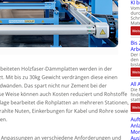
KI 
Vom 
durc
Schr
Mate
Weit
Bis 
Arb
Der 
den 
bisl
rarbeiteten Holzfaser-Dämmplatten werden in der
Weit
tzt. Mit bis zu 30kg Gewicht verdrängen diese einen
All
ndwänden. Das spart nicht nur Zement bei der
Die 
iese Weise können auch Kosten reduziert und Rohstoffe
find
stat
nlage bearbeitet die Rohplatten an mehreren Stationen,
Weit
rahlte Nuten, Einkerbungen für Kabel und Rohre sowie
Auf
en.
Anl
Mom
t Anpassungen an verschiedene Anforderungen und
Aus