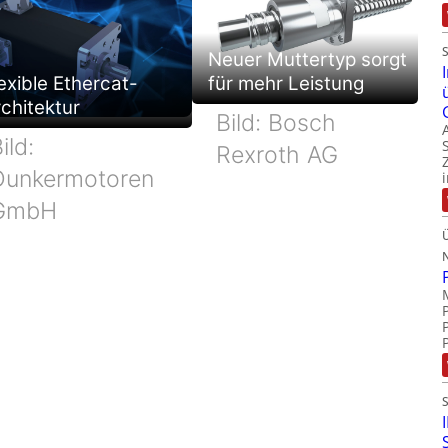
Neuer Muttertyp sorgt
exible Ethercat-
für mehr Leistung
chitektur
Bild: Bosch
ild:
Rexroth AG
Dunkermotoren
GmbH