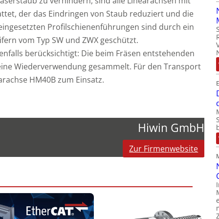
erstaub zu verhindern, sind alle Linearachsen mit
ttet, der das Eindringen von Staub reduziert und die
eingesetzten Profilschienenführungen sind durch ein
ifern vom Typ SW und ZWX geschützt.
nfalls berücksichtigt: Die beim Fräsen entstehenden
eine Wiederverwendung gesammelt. Für den Transport
earachse HM40B zum Einsatz.
Hiwin GmbH
Zur Firmenwebsite