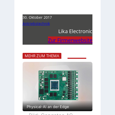
30. Oktober 2017
Antriebstechnik
Lika Electronic
Zur Firmenwebsite
MEHR ZUM THEMA
Physical-AI an der Edge