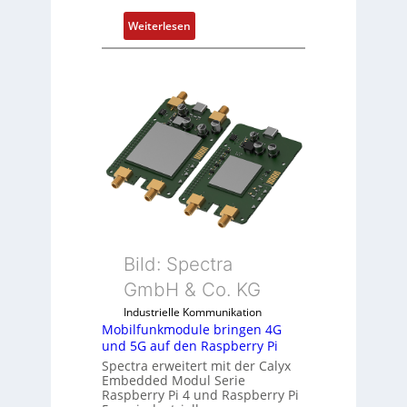
t
:
Weiterlesen
e
1
m
9
i
-
t
Z
S
o
p
l
e
l
z
-
i
I
a
n
l
d
m
u
e
Bild: Spectra
s
m
GmbH & Co. KG
t
b
r
Industrielle Kommunikation
r
Mobilfunkmodule bringen 4G
i
a
und 5G auf den Raspberry Pi
e
n
Spectra erweitert mit der Calyx
-
e
Embedded Modul Serie
P
n
Raspberry Pi 4 und Raspberry Pi
C