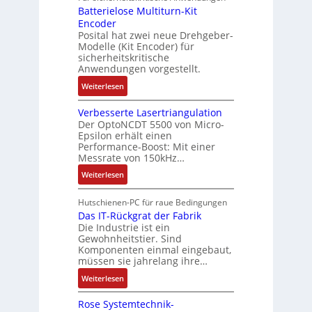
t
M
s
t
Batterielose Multiturn-Kit
t
o
i
i
i
Encoder
r
m
l
c
Posital hat zwei neue Drehgeber-
k
a
a
l
h
Modelle (Kit Encoder) für
g
t
i
sicherheitskritische
e
s
i
Anwendungen vorgestellt.
o
r
e
o
n
e
:
Weiterlesen
i
n
e
E
B
n
e
n
n
Verbesserte Lasertriangulation
a
g
x
A
Der OptoNCDT 5500 von Micro-
t
t
a
p
Epsilon erhält einen
r
w
t
n
Performance-Boost: Mit einer
a
b
i
e
Messrate von 150kHz…
g
n
e
c
r
i
d
:
Weiterlesen
i
k
i
m
i
V
t
l
e
M
e
e
s
Hutschienen-PC für raue Bedingungen
u
l
a
r
r
Das IT-Rückgrat der Fabrik
k
n
o
s
Die Industrie ist ein
t
b
r
g
s
c
Gewohnheitstier. Sind
e
ä
e
Komponenten einmal eingebaut,
h
s
f
M
müssen sie jahrelang ihre…
i
s
t
u
n
:
Weiterlesen
e
e
l
e
D
r
t
n
Rose Systemtechnik-
a
t
i