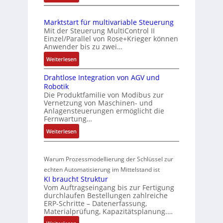
d
I
S
n
E
Z
e
i
Marktstart für multivariable Steuerung
C
n
u
e
Mit der Steuerung MultiControl II
6
s
s
r
Einzel/Parallel von Rose+Krieger können
2
o
t
Anwender bis zu zwei…
t
4
r
a
P
:
Weiterlesen
4
-
n
M
o
3
I
d
Drahtlose Integration von AGV und
a
s
-
n
Robotik
r
s
Z
i
t
Die Produktfamilie von Modibus zur
k
ü
e
e
t
Vernetzung von Maschinen- und
t
b
r
g
Anlagensteuerungen ermöglicht die
i
s
t
Fernwartung…
e
r
o
t
i
a
r
:
Weiterlesen
n
a
f
t
w
D
s
r
i
i
r
a
m
t
z
o
Warum Prozessmodellierung der Schlüssel zur
a
c
f
e
i
n
h
echten Automatisierung im Mittelstand ist
h
ü
s
e
i
KI braucht Struktur
t
u
r
s
r
n
Vom Auftragseingang bis zur Fertigung
l
m
n
u
u
durchlaufen Bestellungen zahlreiche
F
o
u
g
ERP-Schritte – Datenerfassung,
n
a
n
s
l
Materialprüfung, Kapazitätsplanung.…
g
n
g
e
t
b
u
: