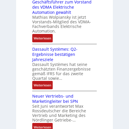
Geschäftsführer zum Vorstand
-
s
e
t
des VDMA Elektrische
u
I
L
u
Automation gewählt
n
T
a
r
Mathias Wolpiansky ist jetzt
d
-
s
n
Vorstands-Mitglied des VDMA-
A
R
e
Fachverbands Elektrische
-
n
ü
r
Automation.
K
l
c
t
i
:
Weiterlesen
a
k
r
t
R
g
g
i
Dassault Systèmes: Q2-
E
o
e
r
a
Ergebnisse bestätigen
n
s
n
a
n
Jahresziele
c
e
b
t
g
Dassault Systèmes hat seine
o
S
a
d
geschätzten Finanzergebnisse
u
d
y
u
gemäß IFRS für das zweite
e
l
e
s
Quartal sowie…
:
r
a
r
t
P
F
:
t
Weiterlesen
e
o
a
D
i
m
s
b
Neuer Vertriebs- und
a
o
t
i
r
Marketingleiter bei SPN
s
n
e
t
Seit Juni verantwortet Max
i
s
c
Rossdeutscher die Bereiche
i
k
a
h
Vertrieb und Marketing des
v
u
Nördlinger Getriebe-…
n
e
l
i
:
Weiterlesen
M
t