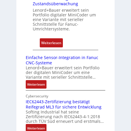
r
b
Zustandsüberwachung
e
e
e
Lenord+Bauer erweitert sein
r
n
Portfolio digitaler MiniCoder um
r
t
eine Variante mit serieller
r
P
Schnittstelle für Fanuc-
y
Umrichtersysteme.
o
P
s
i
i
:
Weiterlesen
t
D
i
r
Einfache Sensor-Integration in Fanuc
o
e
CNC-Systeme
n
h
Lenord+Bauer erweitert sein Portfolio
s
der digitalen MiniCoder um eine
g
Variante mit serieller Schnittstelle…
m
e
e
:
Weiterlesen
b
E
s
e
i
Cybersecurity
s
r
n
IEC62443-Zertifizierung bestätigt
u
k
Reifegrad ML3 für sichere Entwicklung
f
n
o
Softing Industrial hat seine
a
g
Zertifizierung nach IEC62443-4-1:2018
m
c
durch TÜV Süd erneuert und erstmals…
u
b
h
n
:
Weiterlesen
i
e