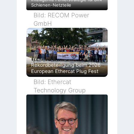
Schienen-Netzteile
Bild: RECOM Power
GmbH
Rekordbeteiligung beim 2026
European Ethercat Plug Fest
Bild: Ethercat
Technology Group