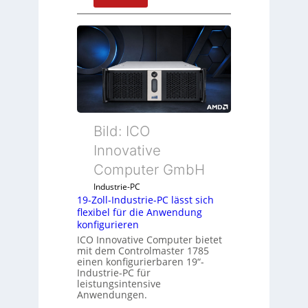
D
r
u
c
k
a
u
s
g
Bild: ICO
l
Innovative
e
Computer GmbH
i
c
Industrie-PC
h
19-Zoll-Industrie-PC lässt sich
flexibel für die Anwendung
s
konfigurieren
e
ICO Innovative Computer bietet
l
mit dem Controlmaster 1785
e
einen konfigurierbaren 19“-
m
Industrie-PC für
leistungsintensive
e
Anwendungen.
n