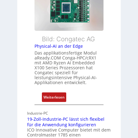
e
i
i
r
b
s
w
l
t
a
e
u
c
E
n
h
t
Bild: Congatec AG
g
u
h
Physical-AI an der Edge
n
e
Das applikationsfertige Modul
g
r
aReady.COM Conga-HPC/cRX1
c
mit AMD Ryzen AI Embedded
X100 Series Prozessoren hat
a
Congatec speziell für
t
leistungsintensive Physical-AI-
-
Applikationen entwickelt.
A
r
:
Weiterlesen
c
P
h
h
Industrie-PC
i
y
19-Zoll-Industrie-PC lässt sich flexibel
t
s
für die Anwendung konfigurieren
e
i
ICO Innovative Computer bietet mit dem
k
Controlmaster 1785 einen
c