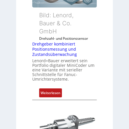
e
r
k
Bild: Lenord,
o
Bauer & Co.
m
GmbH
b
i
Drehzahl- und Positionssensor
n
Drehgeber kombiniert
Positionsmessung und
i
Zustandsüberwachung
e
Lenord+Bauer erweitert sein
r
Portfolio digitaler MiniCoder um
t
eine Variante mit serieller
P
Schnittstelle für Fanuc-
Umrichtersysteme.
o
s
i
:
Weiterlesen
t
D
i
r
o
e
n
h
s
g
m
e