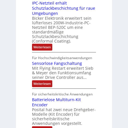
l
IPC-Netzteil erhält
f
S
a
o
e
i
e
e
Schutzlackbeschichtung für raue
P
n
m
s
l
r
k
Umgebungen
N
d
m
a
z
l
Bicker Elektronik erweitert sein
t
o
s
t
i
i
lüfterloses 200W-Industrie-PC-
d
r
g
i
u
e
o
Netzteil BEP-520C um eine
i
e
l
o
standardmäßige
l
n
s
e
s
Schutzlackbeschichtung
n
e
e
m
c
(Conformal Coating).
c
e
i
n
h
t
h
:
Weiterlesen
x
A
e
2
I
ä
p
r
0
P
A
f
Für Hochschwindigkeitsanwendungen
a
u
C
b
u
n
t
Sensorlose Fangschaltung
-
n
e
d
t
N
Mit Flying Restart erweitert Sieb
d
i
4
e
o
& Meyer den Funktionsumfang
0
i
t
t
seiner Drive Controller aus…
m
A
z
e
s
t
a
:
Weiterlesen
r
k
e
S
t
i
t
e
r
i
Für sicherheitskritische Anwendungen
l
n
ä
e
Batterielose Multiturn-Kit
o
s
f
r
o
Encoder
n
h
r
t
Posital hat zwei neue Drehgeber-
g
ä
l
e
Modelle (Kit Encoder) für
l
o
e
sicherheitskritische
t
s
w
S
Anwendungen vorgestellt.
e
ä
c
F