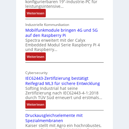
konfigurierbaren 19“-Industrie-PC für
t
a
leistungsintensive…
u
l
:
Weiterlesen
r
-
1
A
9
Industrielle Kommunikation
I
-
Mobilfunkmodule bringen 4G und 5G
a
auf den Raspberry Pi
Z
Spectra erweitert mit der Calyx
n
o
Embedded Modul Serie Raspberry Pi 4
l
d
und Raspberry…
l
e
:
Weiterlesen
-
r
M
I
E
o
n
d
Cybersecurity
b
d
g
IEC62443-Zertifizierung bestätigt
i
u
e
Reifegrad ML3 für sichere Entwicklung
l
s
Softing Industrial hat seine
f
t
Zertifizierung nach IEC62443-4-1:2018
u
r
durch TÜV Süd erneuert und erstmals…
n
i
:
Weiterlesen
k
e
I
m
-
Druckausgleichselemente mit
E
o
P
Spezialmembranen
C
d
C
Kaiser stellt mit Agro ein hochrobustes,
6
u
l