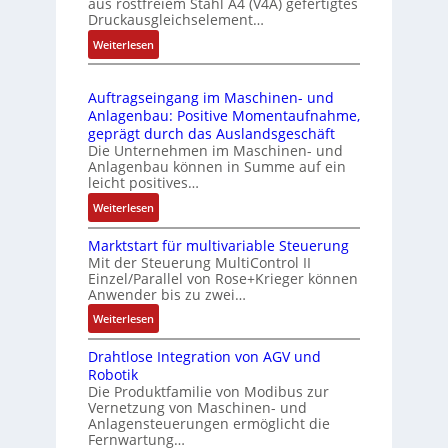
aus rostfreiem Stahl A4 (V4A) gefertigtes
2
l
ä
Druckausgleichselement…
4
e
s
:
Weiterlesen
4
b
s
D
3
r
t
r
-
i
s
Auftragseingang im Maschinen- und
u
Z
n
i
Anlagenbau: Positive Momentaufnahme,
c
e
g
c
geprägt durch das Auslandsgeschäft
k
r
e
h
Die Unternehmen im Maschinen- und
a
t
Anlagenbau können in Summe auf ein
n
f
u
i
leicht positives…
4
l
s
f
G
e
:
Weiterlesen
g
i
u
x
A
l
z
n
i
Marktstart für multivariable Steuerung
u
e
i
Mit der Steuerung MultiControl II
d
b
f
i
e
Einzel/Parallel von Rose+Krieger können
5
e
t
c
Anwender bis zu zwei…
r
G
l
r
h
u
a
:
Weiterlesen
f
a
s
n
u
M
ü
g
e
g
Drahtlose Integration von AGV und
f
a
r
s
l
b
Robotik
d
r
d
e
e
e
Die Produktfamilie von Modibus zur
e
k
i
i
m
Vernetzung von Maschinen- und
s
n
t
e
n
Anlagensteuerungen ermöglicht die
e
t
R
s
A
g
Fernwartung…
n
ä