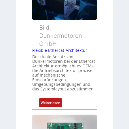
u
w
s
t
a
m
t
c
e
e
h
s
r
Bild:
u
s
t
n
u
Dunkermotoren
y
g
n
GmbH
p
g
s
Flexible Ethercat-Architektur
u
o
Der duale Ansatz von
n
Dunkermotoren bei der Ethercat-
r
d
Architektur ermöglicht es OEMs,
g
die Antriebsarchitektur präzise
Z
t
auf mechanische
u
Einschränkungen,
f
s
Umgebungsbedingungen und
ü
das Systemlayout abzustimmen.
t
r
a
m
n
:
Weiterlesen
e
d
F
h
s
l
r
ü
e
L
b
x
e