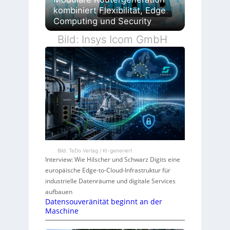
kombiniert Flexibilität, Edge
Computing und Security
Bild: Insys Icom GmbH
Bild: TeDo Verlag / KI-generiert
Interview: Wie Hilscher und Schwarz Digits eine
europäische Edge-to-Cloud-Infrastruktur für
industrielle Datenräume und digitale Services
aufbauen
Datensouveränität beginnt an der
Maschine