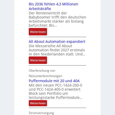
b
a
E
s
Bis 2036 fehlen 4,3 Millionen
I
h
s
h
r
t
Arbeitskräfte
b
r
-
m
g
e
Der Renteneintritt der
r
e
u
e
Babyboomer trifft den deutschen
e
m
a
r
n
,
Arbeitsmarkt stärker als bislang
b
e
u
z
d
befürchtet: Bis…
g
n
c
u
M
e
i
:
Weiterlesen
h
m
a
p
s
B
t
V
r
r
All About Automation expandiert
s
i
S
o
k
ä
Die Messereihe All About
e
s
t
r
e
Automation findet 2027 erstmals
g
b
2
r
s
in den Niederlanden statt. Und…
t
t
e
0
u
t
i
d
:
Weiterlesen
s
3
k
a
n
u
A
t
6
t
n
g
r
l
Überbrückung von
ä
f
u
d
l
c
l
t
e
Netzunterbrechnungen
r
d
e
h
A
i
h
Puffermodule mit 20 und 40A
e
i
d
b
Mit den neuen PCC-1424-200-0
g
l
s
t
a
und PCC-1424-400-0 erweitert
o
e
e
V
Block sein Portfolio um
e
s
u
n
n
D
leistungsstarke Puffermodule…
r
A
t
J
4
M
:
b
Weiterlesen
u
A
a
,
P
A
e
s
u
h
3
u
E
Stromversorgung
i
l
f
t
r
M