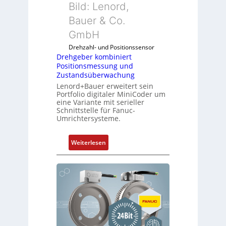
Bild: Lenord,
Bauer & Co.
GmbH
Drehzahl- und Positionssensor
Drehgeber kombiniert
Positionsmessung und
Zustandsüberwachung
Lenord+Bauer erweitert sein
Portfolio digitaler MiniCoder um
eine Variante mit serieller
Schnittstelle für Fanuc-
Umrichtersysteme.
:
Weiterlesen
D
r
e
h
g
e
b