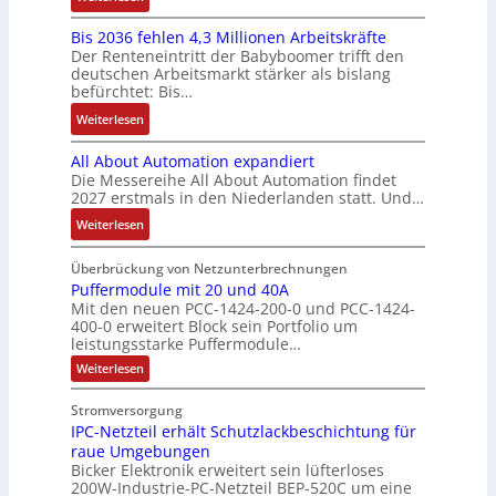
c
c
n
K
v
r
s
k
h
u
Bis 2036 fehlen 4,3 Millionen Arbeitskräfte
I
e
i
:
l
ä
c
Der Renteneintritt der Babyboomer trifft den
b
M
e
Q
u
f
deutschen Arbeitsmarkt stärker als bislang
C
r
o
b
2
n
t
befürchtet: Bis…
N
a
m
s
-
g
s
C
:
Weiterlesen
u
e
-
E
f
-
B
c
n
u
r
ü
All About Automation expandiert
S
i
h
t
n
g
h
Die Messereihe All About Automation findet
y
s
t
a
d
e
r
2027 erstmals in den Niederlanden statt. Und…
s
2
S
u
M
b
e
t
0
:
Weiterlesen
t
f
a
n
r
e
3
A
r
n
r
i
z
m
6
l
Überbrückung von Netzunterbrechnungen
u
a
k
s
u
e
f
l
Puffermodule mit 20 und 40A
k
h
e
s
m
Mit den neuen PCC-1424-200-0 und PCC-1424-
e
A
t
m
t
e
V
400-0 erweitert Block sein Portfolio um
h
b
u
e
i
b
o
leistungsstarke Puffermodule…
l
o
r
,
n
e
r
:
Weiterlesen
e
u
g
g
s
s
P
n
t
e
l
u
t
t
Stromversorgung
4
A
f
p
e
ä
a
IPC-Netzteil erhält Schutzlackbeschichtung für
f
,
u
r
i
t
e
n
raue Umgebungen
3
t
ä
t
r
i
d
Bicker Elektronik erweitert sein lüfterloses
m
M
o
g
e
g
200W-Industrie-PC-Netzteil BEP-520C um eine
d
o