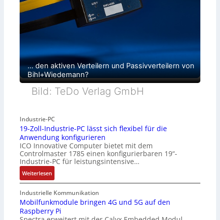
… den aktiven Verteilern und Passivverteilern von
Bihl+Wiedemann?
Bild: TeDo Verlag GmbH
Industrie-PC
19-Zoll-Industrie-PC lässt sich flexibel für die
Anwendung konfigurieren
ICO Innovative Computer bietet mit dem
Controlmaster 1785 einen konfigurierbaren 19“-
Industrie-PC für leistungsintensive…
:
Weiterlesen
1
9
Industrielle Kommunikation
-
Mobilfunkmodule bringen 4G und 5G auf den
Raspberry Pi
Z
Spectra erweitert mit der Calyx Embedded Modul
o