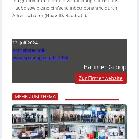
Integration durch flexible Verkabelung mit Feldbus-
Haube sowie eine einfache Inbetriebnahme durch
Adressschalter (Node-ID, Baudrate).
12. Juli 2024
Antriebstechnik
www.sps-magazin.de 2024
Baumer Group
Zur Firmenwebsite
MEHR ZUM THEMA