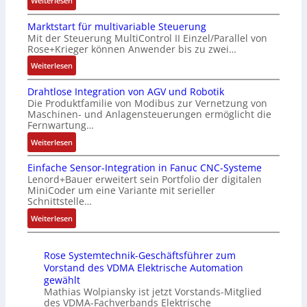
Weiterlesen
t
s
h
n
A
i
g
f
4
Marktstart für multivariable Steuerung
u
f
l
l
G
Mit der Steuerung MultiControl II Einzel/Parallel von
f
i
e
e
u
Rose+Krieger können Anwender bis zu zwei…
t
z
i
x
n
r
:
Weiterlesen
i
c
i
d
a
M
e
h
b
5
Drahtlose Integration von AGV und Robotik
g
a
r
s
e
G
Die Produktfamilie von Modibus zur Vernetzung von
s
r
u
e
l
a
Maschinen- und Anlagensteuerungen ermöglicht die
e
k
n
l
f
u
Fernwartung…
i
t
g
e
ü
f
:
Weiterlesen
n
s
b
m
r
d
D
g
t
e
e
d
e
Einfache Sensor-Integration in Fanuc CNC-Systeme
r
a
a
s
n
i
n
Lenord+Bauer erweitert sein Portfolio der digitalen
a
n
r
t
t
e
R
MiniCoder um eine Variante mit serieller
h
g
t
ä
e
A
Schnittstelle…
a
t
i
f
t
m
n
s
:
Weiterlesen
l
m
ü
i
i
w
p
E
o
M
r
g
t
e
b
i
s
a
m
t
S
n
e
Rose Systemtechnik-Geschäftsführer zum
n
e
s
u
R
p
d
r
Vorstand des VDMA Elektrische Automation
f
I
c
l
e
e
u
gewählt
r
a
n
h
t
i
z
Mathias Wolpiansky ist jetzt Vorstands-Mitglied
n
y
c
t
i
i
des VDMA-Fachverbands Elektrische
f
i
g
P