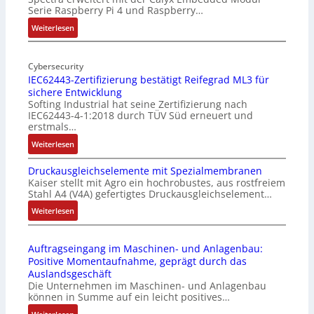
Serie Raspberry Pi 4 und Raspberry…
l
l
:
Weiterlesen
-
M
I
o
n
Cybersecurity
b
IEC62443-Zertifizierung bestätigt Reifegrad ML3 für
d
i
sichere Entwicklung
u
l
Softing Industrial hat seine Zertifizierung nach
s
f
IEC62443-4-1:2018 durch TÜV Süd erneuert und
t
u
erstmals…
r
n
:
Weiterlesen
i
k
I
e
m
Druckausgleichselemente mit Spezialmembranen
E
-
o
Kaiser stellt mit Agro ein hochrobustes, aus rostfreiem
C
P
d
Stahl A4 (V4A) gefertigtes Druckausgleichselement…
6
C
u
2
:
Weiterlesen
l
l
4
D
ä
e
4
r
s
b
Auftragseingang im Maschinen- und Anlagenbau:
3
u
s
r
Positive Momentaufnahme, geprägt durch das
-
c
t
i
Auslandsgeschäft
Z
k
s
n
Die Unternehmen im Maschinen- und Anlagenbau
e
a
i
g
können in Summe auf ein leicht positives…
r
u
c
e
: