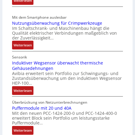
:
Weiterlesen
l
t
n
B
o
d
g
a
s
e
Mit dem Smartphone auslesbar
u
t
e
Nutzungsüberwachung für Crimpwerkzeuge
r
l
t
Im Schaltschrank- und Maschinenbau hängt die
F
F
a
e
Qualität elektrischer Verbindungen maßgeblich von
a
a
t
r
der Zuverlässigkeit…
n
b
i
i
:
Weiterlesen
g
r
o
e
N
s
i
n
l
u
c
Sensorik
k
o
t
Induktiver Wegsensor überwacht thermische
h
s
Gehäusedehnungen
z
a
e
Avibia erweitert sein Portfolio zur Schwingungs- und
u
l
M
Zustandsüberwachung um den induktiven Wegsensor
n
t
u
HEP-100…
g
u
l
:
Weiterlesen
s
n
t
I
ü
g
i
n
b
Überbrückung von Netzunterbrechnungen
t
d
Puffermodule mit 20 und 40A
e
u
Mit den neuen PCC-1424-200-0 und PCC-1424-400-0
u
r
r
erweitert Block sein Portfolio um leistungsstarke
k
w
n
Puffermodule…
t
a
-
:
i
Weiterlesen
c
K