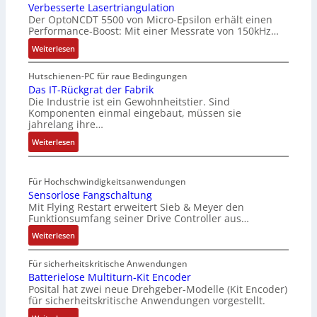
Verbesserte Lasertriangulation
Der OptoNCDT 5500 von Micro-Epsilon erhält einen
Performance-Boost: Mit einer Messrate von 150kHz…
:
Weiterlesen
V
e
Hutschienen-PC für raue Bedingungen
r
Das IT-Rückgrat der Fabrik
Die Industrie ist ein Gewohnheitstier. Sind
b
Komponenten einmal eingebaut, müssen sie
e
jahrelang ihre…
s
:
s
Weiterlesen
D
e
a
r
Für Hochschwindigkeitsanwendungen
s
t
Sensorlose Fangschaltung
I
e
Mit Flying Restart erweitert Sieb & Meyer den
T
L
Funktionsumfang seiner Drive Controller aus…
-
a
:
R
Weiterlesen
s
S
ü
e
e
c
r
Für sicherheitskritische Anwendungen
n
k
Batterielose Multiturn-Kit Encoder
t
Posital hat zwei neue Drehgeber-Modelle (Kit Encoder)
s
g
r
für sicherheitskritische Anwendungen vorgestellt.
o
r
i
r
a
a