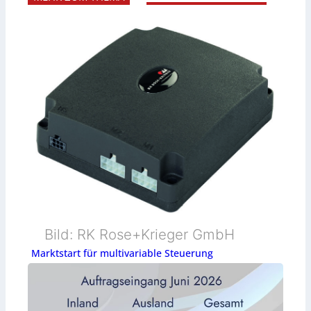
Bild: RK Rose+Krieger GmbH
Marktstart für multivariable Steuerung