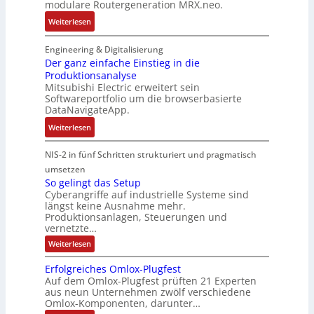
modulare Routergeneration MRX.neo.
a
e
g
0
r
s
:
h
Weiterlesen
f
2
M
i
M
l
ü
6
a
e
o
e
Engineering & Digitalisierung
r
E
s
r
d
r
Der ganz einfache Einstieg in die
r
u
c
t
Produktionsanalyse
u
s
a
r
h
Mitsubishi Electric erweitert sein
e
l
t
u
o
i
Softwareportfolio um die browserbasierte
I
a
r
e
p
n
DataNavigateApp.
n
r
a
U
e
e
:
d
Weiterlesen
e
t
m
a
D
u
R
e
g
n
e
s
o
NIS-2 in fünf Schritten strukturiert und pragmatisch
g
e
E
r
t
u
i
umsetzen
b
t
g
r
t
e
So gelingt das Setup
u
h
a
i
Cyberangriffe auf industrielle Systeme sind
e
f
n
e
längst keine Ausnahme mehr.
n
e
r
ü
g
r
Produktionsanlagen, Steuerungen und
z
c
g
r
e
c
vernetzte…
e
o
e
D
n
a
:
Weiterlesen
i
m
n
I
t
S
n
p
e
N
o
P
Erfolgreiches Omlox-Plugfest
g
f
u
r
-
l
Auf dem Omlox-Plugfest prüften 21 Experten
e
a
t
a
S
aus neun Unternehmen zwölf verschiedene
u
l
c
e
t
c
Omlox-Komponenten, darunter…
i
g
n
h
r
i
h