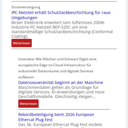
P
v
h
i
u
e
Stromversorgung
u
t
f
r
IPC-Netzteil erhält Schutzlackbeschichtung für raue
n
E
Umgebungen
f
W
g
n
Bicker Elektronik erweitert sein lüfterloses 200W-
e
e
f
c
Industrie-PC-Netzteil BEP-520C um eine
r
g
ü
o
standardmäßige Schutzlackbeschichtung (Conformal
m
s
r
d
Coating).
o
e
C
e
:
Weiterlesen
d
n
r
r
I
u
s
i
P
l
o
m
Interview: Wie Hilscher und Schwarz Digits eine
C
e
r
p
-
europäische Edge-to-Cloud-Infrastruktur für
m
ü
w
N
industrielle Datenräume und digitale Services
i
b
e
e
t
aufbauen
e
r
t
Datensouveränität beginnt an der Maschine
2
r
k
z
Maschinendaten gelten als Grundlage für
0
w
z
digitale Services, KI-Anwendungen und neue
t
u
a
e
Geschäftsmodelle. Gleichzeitig steigen…
e
n
c
u
i
:
Weiterlesen
d
h
g
l
D
4
t
e
e
Rekordbeteiligung beim 2026 European
a
0
t
r
Ethercat Plug Fest
t
A
h
Das 36. European Ethercat Plug Fest endete
h
e
e