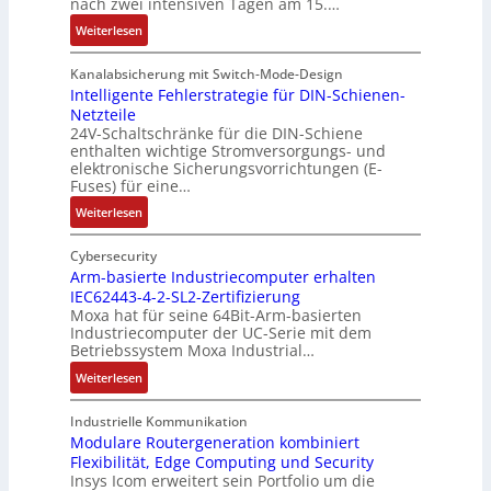
nach zwei intensiven Tagen am 15.…
ä
n
r
l
:
s
Weiterlesen
m
t
R
o
i
S
e
u
Kanalabsicherung mit Switch-Mode-Design
s
c
k
v
Intelligente Fehlerstrategie für DIN-Schienen-
c
h
Netzteile
o
e
h
24V-Schaltschränke für die DIN-Schiene
u
r
r
e
enthalten wichtige Stromversorgungs- und
t
d
ä
G
elektronische Sicherungsvorrichtungen (E-
z
b
n
e
Fuses) für eine…
l
e
i
h
:
Weiterlesen
a
t
t
ä
I
c
e
ä
u
n
Cybersecurity
k
i
t
s
t
Arm-basierte Industriecomputer erhalten
b
l
b
e
IEC62443-4-2-SL2-Zertifizierung
e
e
i
e
d
Moxa hat für seine 64Bit-Arm-basierten
l
s
g
g
e
Industriecomputer der UC-Serie mit dem
l
c
u
i
h
Betriebssystem Moxa Industrial…
i
h
n
n
n
:
Weiterlesen
g
i
g
n
u
A
e
c
b
t
n
r
n
Industrielle Kommunikation
h
e
a
g
m
Modulare Routergeneration kombiniert
t
t
i
n
e
Flexibilität, Edge Computing und Security
-
e
u
m
d
n
Insys Icom erweitert sein Portfolio um die
b
F
n
2
e