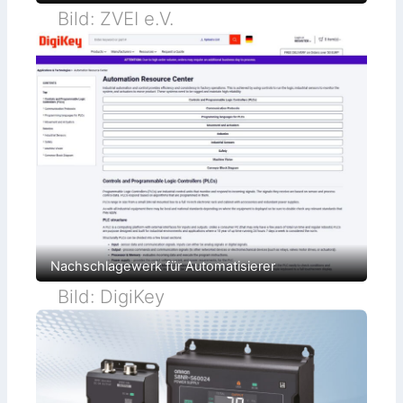
i
Bild: ZVEI e.V.
t
Nachschlagewerk für Automatisierer
Bild: DigiKey