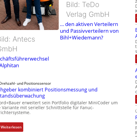
Bild: TeDo
Verlag GmbH
… den aktiven Verteilern
und Passivverteilern von
Bihl+Wiedemann?
ild: Antecs
GmbH
chäftsführerwechsel
 Alphitan
Drehzahl- und Positionssensor
hgeber kombiniert Positionsmessung und
standsüberwachung
ord+Bauer erweitert sein Portfolio digitaler MiniCoder um
 Variante mit serieller Schnittstelle für Fanuc-
ichtersysteme.
:
Weiterlesen
D