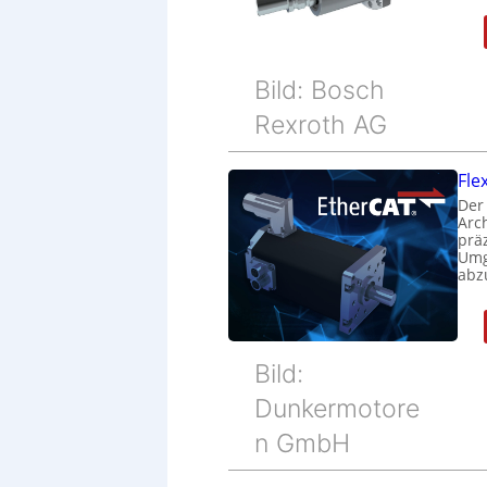
Bild: Bosch
Rexroth AG
Fle
Der
Arc
prä
Umg
abz
Bild:
Dunkermotore
n GmbH