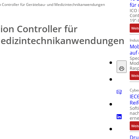
für
 Controller für Gerätebau- und Medizintechnikanwendungen
ICO 
Cont
19“-
on Controller für
Weit
Medizintechnikanwendungen
Indus
Mob
auf
Spec
Modu
Ras
Weit
Cyber
IEC6
Rei
Soft
nach
erne
Weit
Dru