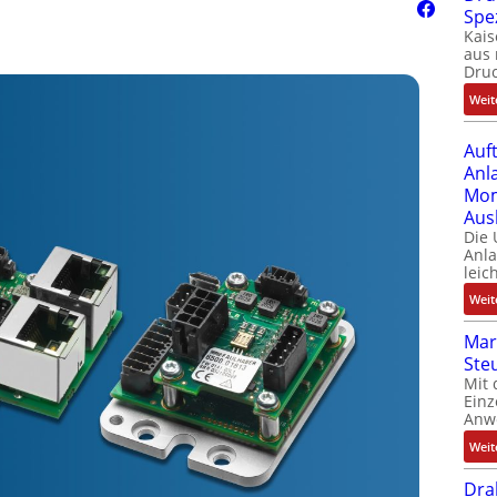
Spe
Kais
aus 
Dru
Weit
Auf
Anl
Mom
Aus
Die
Anl
leic
Weit
Mar
Ste
Mit 
Einz
Anw
Weit
Dra