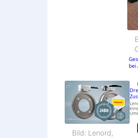
B
Ges
bei
Dre
Zu
Len
eine
Umr
Bild: Lenord,