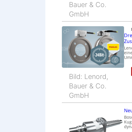
Bauer & Co.
GmbH
Dre
Zu
Len
eine
Umr
Bild: Lenord,
Bauer & Co.
GmbH
Neu
Bos
Kug
dyn