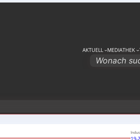
AKTUELL
MEDIATHEK
Search
Indus
19-Z