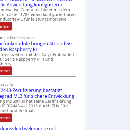
 die Anwendung konfigurieren
Innovative Computer bietet mit dem
rolmaster 1785 einen konfigurierbaren
Industrie-PC für leistungsintensive…
:
erlesen
1
9
trielle Kommunikation
ilfunkmodule bringen 4G und 5G
-
Z
 den Raspberry Pi
o
tra erweitert mit der Calyx Embedded
l Serie Raspberry Pi 4 und
l
pberry…
l
-
:
erlesen
I
M
n
o
security
d
b
2443-Zertifizierung bestätigt
u
i
fegrad ML3 für sichere Entwicklung
s
l
ing Industrial hat seine Zertifizierung
t
f
 IEC62443-4-1:2018 durch TÜV Süd
r
u
uert und erstmals…
i
n
:
erlesen
e
k
I
-
m
ckausgleichselemente mit
E