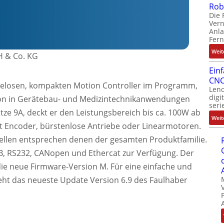
Rob
Die 
Ver
Anla
Fer
Weit
H & Co. KG
Ein
CNC
selosen, kompakten Motion Controller im Programm,
Leno
digi
ation in Gerätebau- und Medizintechnikanwendungen
seri
itze 9A, deckt er den Leistungsbereich bis ca. 100W ab
Weit
t Encoder, bürstenlose Antriebe oder Linearmotoren.
ellen entsprechen denen der gesamten Produktfamilie.
, RS232, CANopen und Ethercat zur Verfügung. Der
die neue Firmware-Version M. Für eine einfache und
eht das neueste Update Version 6.9 des Faulhaber