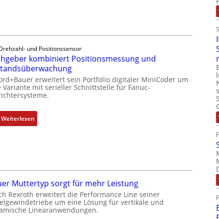
r
e
h
g
e
Drehzahl- und Positionssensor
b
hgeber kombiniert Positionsmessung und
e
standsüberwachung
r
ord+Bauer erweitert sein Portfolio digitaler MiniCoder um
k
 Variante mit serieller Schnittstelle für Fanuc-
ichtersysteme.
o
m
b
:
Weiterlesen
i
D
n
r
i
e
e
h
r
g
t
e
er Muttertyp sorgt für mehr Leistung
P
b
ch Rexroth erweitert die Performance Line seiner
o
e
elgewindetriebe um eine Lösung für vertikale und
amische Linearanwendungen.
s
r