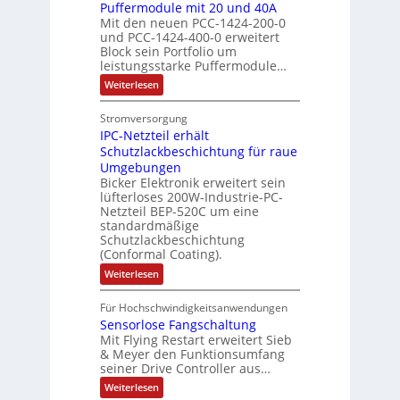
A
i
h
Puffermodule mit 20 und 40A
e
i
d
b
Mit den neuen PCC-1424-200-0
g
l
s
t
a
und PCC-1424-400-0 erweitert
o
e
e
V
Block sein Portfolio um
e
s
u
n
n
D
leistungsstarke Puffermodule…
r
A
t
J
4
M
:
b
Weiterlesen
u
A
a
,
P
A
e
s
u
h
3
u
E
Stromversorgung
i
l
f
t
r
M
l
IPC-Netzteil erhält
f
S
a
o
e
i
e
e
Schutzlackbeschichtung für raue
P
n
m
s
l
r
k
Umgebungen
N
d
m
a
z
l
Bicker Elektronik erweitert sein
t
o
s
t
i
i
lüfterloses 200W-Industrie-PC-
d
r
g
i
u
e
o
Netzteil BEP-520C um eine
i
e
l
o
standardmäßige
l
n
s
e
s
Schutzlackbeschichtung
n
e
e
m
c
(Conformal Coating).
c
e
i
n
h
t
h
:
Weiterlesen
x
A
e
2
I
ä
p
r
0
P
A
f
Für Hochschwindigkeitsanwendungen
a
u
C
b
u
n
t
Sensorlose Fangschaltung
-
n
e
d
t
N
Mit Flying Restart erweitert Sieb
d
i
4
e
o
& Meyer den Funktionsumfang
0
i
t
t
seiner Drive Controller aus…
m
A
z
e
s
t
a
:
Weiterlesen
r
k
e
S