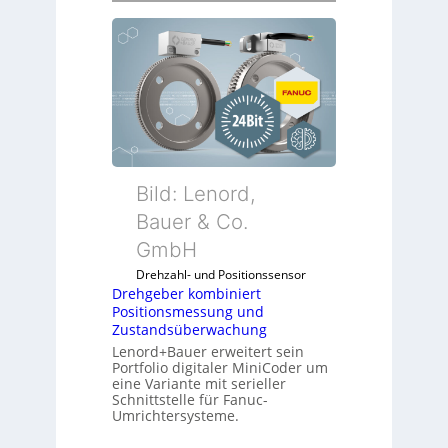
r
e
h
g
e
b
e
r
k
Bild: Lenord,
o
Bauer & Co.
m
GmbH
b
i
Drehzahl- und Positionssensor
n
Drehgeber kombiniert
Positionsmessung und
i
Zustandsüberwachung
e
Lenord+Bauer erweitert sein
r
Portfolio digitaler MiniCoder um
t
eine Variante mit serieller
P
Schnittstelle für Fanuc-
Umrichtersysteme.
o
s