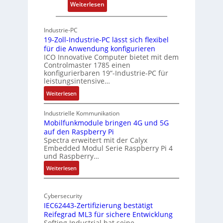
:
Weiterlesen
c
P
h
h
Industrie-PC
i
y
19-Zoll-Industrie-PC lässt sich flexibel
t
s
für die Anwendung konfigurieren
e
i
ICO Innovative Computer bietet mit dem
k
Controlmaster 1785 einen
c
konfigurierbaren 19“-Industrie-PC für
t
a
leistungsintensive…
u
l
:
Weiterlesen
r
-
1
A
9
Industrielle Kommunikation
I
-
Mobilfunkmodule bringen 4G und 5G
a
auf den Raspberry Pi
Z
Spectra erweitert mit der Calyx
n
o
Embedded Modul Serie Raspberry Pi 4
l
d
und Raspberry…
l
e
:
Weiterlesen
-
r
M
I
E
o
n
d
Cybersecurity
b
d
g
IEC62443-Zertifizierung bestätigt
i
u
e
Reifegrad ML3 für sichere Entwicklung
l
s
Softing Industrial hat seine