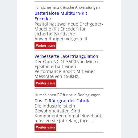
t
i
t
e
r
i
Für sicherheitskritische Anwendungen
l
n
ä
e
Batterielose Multiturn-Kit
o
s
f
r
o
Encoder
n
h
r
t
Posital hat zwei neue Drehgeber-
g
ä
l
e
Modelle (Kit Encoder) für
l
o
e
sicherheitskritische
t
s
w
S
Anwendungen vorgestellt.
e
ä
c
F
:
Weiterlesen
h
a
h
B
u
n
l
a
t
g
Verbesserte Lasertriangulation
t
t
z
s
Der OptoNCDT 5500 von Micro-
t
l
c
Epsilon erhält einen
e
a
h
Performance-Boost: Mit einer
r
c
a
i
Messrate von 150kHz…
k
l
e
b
t
:
Weiterlesen
l
e
u
V
o
s
n
e
s
c
Hutschienen-PC für raue Bedingungen
g
r
e
h
Das IT-Rückgrat der Fabrik
b
M
i
e
Die Industrie ist ein
u
c
s
l
Gewohnheitstier. Sind
h
s
t
Komponenten einmal eingebaut,
t
e
i
müssen sie jahrelang ihre…
u
r
t
n
t
:
u
Weiterlesen
g
e
D
r
f
L
a
n
ü