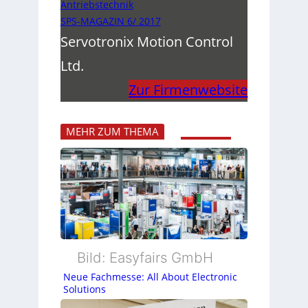
Antriebstechnik
SPS-MAGAZIN 6/ 2017
Servotronix Motion Control
Ltd.
Zur Firmenwebsite
MEHR ZUM THEMA
Bild: Easyfairs GmbH
Neue Fachmesse: All About Electronic
Solutions