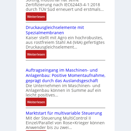
f
t
Zertifizierung nach IEC62443-4-1:2018
u
r
durch TÜV Süd erneuert und erstmals…
n
i
:
Weiterlesen
k
e
I
m
-
Druckausgleichselemente mit
E
o
P
Spezialmembranen
C
d
C
Kaiser stellt mit Agro ein hochrobustes,
6
u
l
aus rostfreiem Stahl A4 (V4A) gefertigtes
2
l
ä
Druckausgleichselement…
4
e
s
:
Weiterlesen
4
b
s
D
3
r
t
r
-
i
s
Auftragseingang im Maschinen- und
u
Z
n
i
Anlagenbau: Positive Momentaufnahme,
c
e
g
c
geprägt durch das Auslandsgeschäft
k
r
e
h
Die Unternehmen im Maschinen- und
a
t
Anlagenbau können in Summe auf ein
n
f
u
i
leicht positives…
4
l
s
f
G
e
:
Weiterlesen
g
i
u
x
A
l
z
n
i
Marktstart für multivariable Steuerung
u
e
i
Mit der Steuerung MultiControl II
d
b
f
i
e
Einzel/Parallel von Rose+Krieger können
5
e
t
c
Anwender bis zu zwei…
r
G
l
r