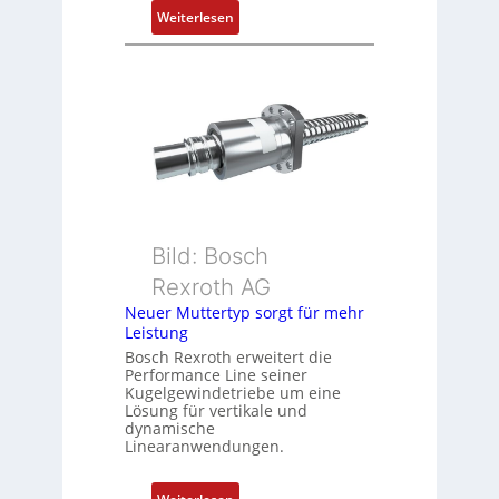
i
:
Weiterlesen
t
D
i
r
o
e
n
h
s
g
m
e
e
b
s
e
s
r
u
k
Bild: Bosch
n
o
Rexroth AG
g
m
Neuer Muttertyp sorgt für mehr
u
b
Leistung
n
i
Bosch Rexroth erweitert die
d
n
Performance Line seiner
Z
i
Kugelgewindetriebe um eine
u
Lösung für vertikale und
e
dynamische
s
r
Linearanwendungen.
t
t
a
P
: