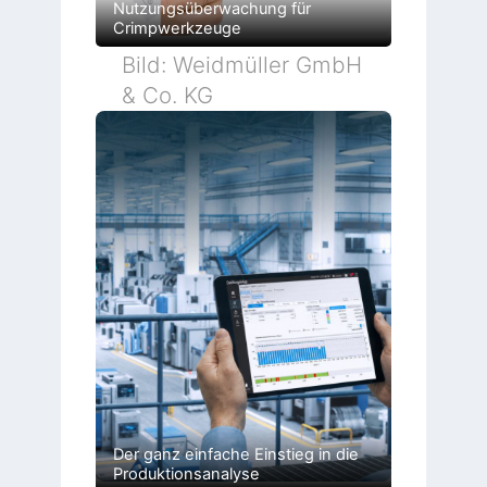
Nutzungsüberwachung für
Crimpwerkzeuge
Bild: Weidmüller GmbH
& Co. KG
Der ganz einfache Einstieg in die
Produktionsanalyse