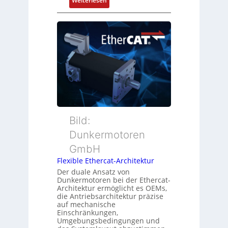
Weiterlesen
n
o
N
d
s
e
s
i
u
ü
t
e
b
i
r
e
o
M
r
n
u
w
s
t
a
m
t
c
e
e
h
s
r
Bild:
u
s
t
n
u
Dunkermotoren
y
g
n
GmbH
p
g
s
Flexible Ethercat-Architektur
u
o
Der duale Ansatz von
n
Dunkermotoren bei der Ethercat-
r
d
Architektur ermöglicht es OEMs,
g
die Antriebsarchitektur präzise
Z
t
auf mechanische
u
Einschränkungen,
f
s
Umgebungsbedingungen und
ü