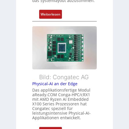
das Systemlayout abzustimmen.
t
r
a
m
n
:
Weiterlesen
e
d
F
h
s
l
r
ü
e
L
b
x
e
e
i
i
r
b
s
w
l
t
a
e
u
c
E
n
h
t
Bild: Congatec AG
g
u
h
Physical-AI an der Edge
n
e
Das applikationsfertige Modul
g
r
aReady.COM Conga-HPC/cRX1
c
mit AMD Ryzen AI Embedded
X100 Series Prozessoren hat
a
Congatec speziell für
t
leistungsintensive Physical-AI-
-
Applikationen entwickelt.
A
r