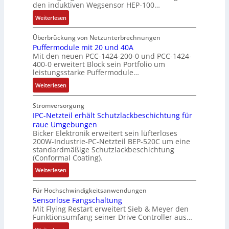
G
k
den induktiven Wegsensor HEP-100…
e
è
r
e
r
:
M
Weiterlesen
m
t
s
ä
I
o
e
r
c
f
n
m
Überbrückung von Netzunterbrechnungen
s
i
h
t
d
e
Puffermodule mit 20 und 40A
:
e
ä
e
Mit den neuen PCC-1424-200-0 und PCC-1424-
u
n
Q
b
f
400-0 erweitert Block sein Portfolio um
k
t
2
s
t
leistungsstarke Puffermodule…
t
a
-
-
s
:
i
u
Weiterlesen
E
u
f
P
v
f
r
n
ü
u
e
n
Stromversorgung
g
d
h
f
r
IPC-Netzteil erhält Schutzlackbeschichtung für
a
e
M
r
raue Umgebungen
f
W
h
b
a
e
Bicker Elektronik erweitert sein lüfterloses
e
e
m
n
r
r
200W-Industrie-PC-Netzteil BEP-520C um eine
r
g
e
i
k
z
standardmäßige Schutzlackbeschichtung
m
s
,
s
e
(Conformal Coating).
u
o
e
g
s
t
m
:
Weiterlesen
d
n
e
e
i
V
I
u
s
p
b
n
o
P
Für Hochschwindigkeitsanwendungen
l
o
r
e
g
r
C
Sensorlose Fangschaltung
e
r
ä
s
l
s
Mit Flying Restart erweitert Sieb & Meyer den
-
m
ü
g
t
e
t
Funktionsumfang seiner Drive Controller aus…
N
i
b
t
ä
i
a
e