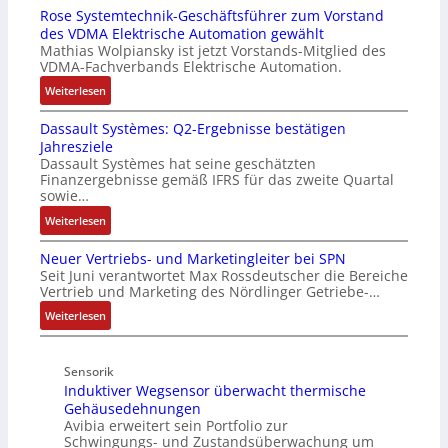
t
e
Rose Systemtechnik-Geschäftsführer zum Vorstand
a
h
u
n
des VDMA Elektrische Automation gewählt
s
l
r
-
Mathias Wolpiansky ist jetzt Vorstands-Mitglied des
I
e
u
VDMA-Fachverbands Elektrische Automation.
T
n
n
:
-
Weiterlesen
4
d
R
R
,
A
Dassault Systèmes: Q2-Ergebnisse bestätigen
o
ü
3
n
Jahresziele
s
c
M
l
Dassault Systèmes hat seine geschätzten
e
k
i
a
Finanzergebnisse gemäß IFRS für das zweite Quartal
S
g
l
sowie…
g
y
r
l
e
:
Weiterlesen
s
a
i
n
D
t
t
o
b
Neuer Vertriebs- und Marketingleiter bei SPN
a
e
d
n
a
Seit Juni verantwortet Max Rossdeutscher die Bereiche
s
m
e
e
Vertrieb und Marketing des Nördlinger Getriebe-…
u
s
t
r
n
:
a
:
Weiterlesen
e
F
A
P
u
N
c
a
r
o
l
e
h
b
b
s
Sensorik
t
u
n
r
e
i
Induktiver Wegsensor überwacht thermische
S
e
i
i
i
t
Gehäusedehnungen
y
r
k
k
t
Avibia erweitert sein Portfolio zur
i
s
V
-
s
Schwingungs- und Zustandsüberwachung um
v
t
e