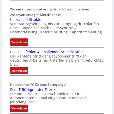
u
A
Warum Prozessmodellierung der Schlüssel zur echten
f
u
t
Automatisierung im Mittelstand ist
t
KI braucht Struktur
r
o
Vom Auftragseingang bis zur Fertigung durchlaufen
a
m
Bestellungen zahlreiche ERP-Schritte –
g
a
Datenerfassung, Materialprüfung, Kapazitätsplanung.
s
t
…
e
i
:
Weiterlesen
i
o
K
n
n
Bis 2036 fehlen 4,3 Millionen Arbeitskräfte
I
g
e
Der Renteneintritt der Babyboomer trifft den
b
a
x
deutschen Arbeitsmarkt stärker als bislang befürchtet:
r
n
p
Bis…
a
g
a
:
Weiterlesen
u
i
n
B
c
m
d
i
h
M
i
Hutschienen-PC für raue Bedingungen
s
t
a
e
Das IT-Rückgrat der Fabrik
2
S
s
r
Die Industrie ist ein Gewohnheitstier. Sind
0
t
c
t
Komponenten einmal eingebaut, müssen sie
3
r
h
jahrelang ihre…
6
u
i
:
Weiterlesen
f
k
n
D
e