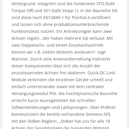
Hintergrund. Integriert sind die Funktionen STO (Safe
Torque Off) und SS1 (Safe Stopp 1). In der Baureihe SI6
sind diese nach EN13849-1 für PLe/Kat.4 zertifiziert
und lassen sich ohne produktionsunterbrechende
Funktionstests nutzen. Ein Antriebsregler kann zwei
Achsen regeln. „Wir haben mehrere SI6 verbaut: Mit
zwei Doppelachs- und einem Einzelachsantrieb
können wir z.B. sieben Motoren ansteuern“, sagt
Marinier. Durch eine Aneinanderreihung mehrerer
dieser Komponenten lässt sich die Anzahl der
anzusteuernden Achsen frei skalieren. Quick-DC-Link-
Module verbinden die einzelnen Geräte schnell und
einfach untereinander sowie mit dem zentralen
Versorgungsmodul PS6. Die hochdynamische Baureihe
erreicht kurze Ausregelzeiten bei schnellen
Sollwertänderungen und Lastsprüngen. Über Profinet
kommuniziert die bereits vorhandene Siemens-SPS
mit den Stöber-Reglern. „Stöber hat uns für alle 18
Achsen der Gesamtanlage die passenden Motoren