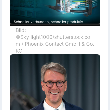
Schneller verbunden, schneller produktiv
Bild:
©Sky_light1000/shutterstock.co
m / Phoenix Contact GmbH & Co.
KG