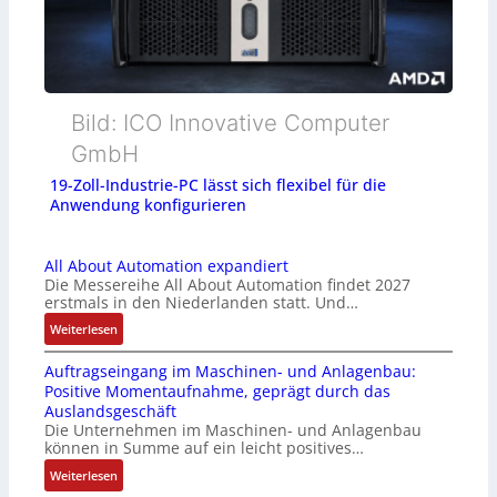
Bild: ICO Innovative Computer
GmbH
19-Zoll-Industrie-PC lässt sich flexibel für die
Anwendung konfigurieren
All About Automation expandiert
Die Messereihe All About Automation findet 2027
erstmals in den Niederlanden statt. Und…
:
Weiterlesen
A
Auftragseingang im Maschinen- und Anlagenbau:
l
Positive Momentaufnahme, geprägt durch das
l
Auslandsgeschäft
A
Die Unternehmen im Maschinen- und Anlagenbau
b
können in Summe auf ein leicht positives…
o
:
Weiterlesen
u
A
t