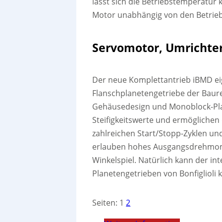
lässt sich die Betriebstemperatu
Motor unabhängig von den Betrie
Servomotor, Umrichte
Der neue Komplettantrieb iBMD eig
Flanschplanetengetriebe der Baure
Gehäusedesign und Monoblock-Pla
Steifigkeitswerte und ermöglich
zahlreichen Start/Stopp-Zyklen un
erlauben hohes Ausgangsdrehmomen
Winkelspiel. Natürlich kann der in
Planetengetrieben von Bonfiglioli
Seiten:
1
2