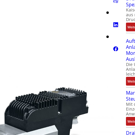
Spe
Kais
aus 
Dru
Weit
Auf
Anl
Mom
Aus
Die
Anl
leic
Weit
Mar
Ste
Mit 
Einz
Anw
Weit
Dra