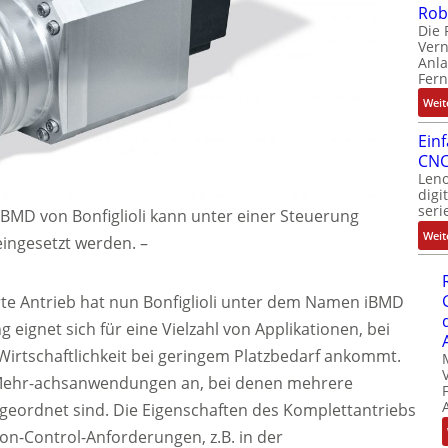
Rob
Die 
Ver
Anla
Fer
Weit
Ein
CNC
Leno
digi
seri
iBMD von Bonfiglioli kann unter einer Steuerung
Weit
eingesetzt werden.
–
te Antrieb hat nun Bonfiglioli unter dem Namen iBMD
g eignet sich für eine Vielzahl von Applikationen, bei
 Wirtschaftlichkeit bei geringem Platzbedarf ankommt.
r Mehr-achsanwendungen an, bei denen mehrere
geordnet sind. Die Eigenschaften des Komplettantriebs
on-Control-Anforderungen, z.B. in der