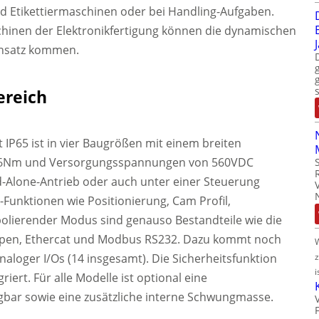
d Etikettiermaschinen oder bei Handling-Aufgaben.
chinen der Elektronikfertigung können die dynamischen
insatz kommen.
ereich
t IP65 ist in vier Baugrößen mit einem breiten
36Nm und Versorgungsspannungen von 560VDC
nd-Alone-Antrieb oder auch unter einer Steuerung
-Funktionen wie Positionierung, Cam Profil,
polierender Modus sind genauso Bestandteile wie die
pen, Ethercat und Modbus RS232. Dazu kommt noch
naloger I/Os (14 insgesamt). Die Sicherheitsfunktion
i
riert. Für alle Modelle ist optional eine
bar sowie eine zusätzliche interne Schwungmasse.