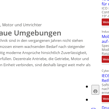
für
ICO 
Cont
19“-
Weit
e, Motor und Umrichter
 raue Umgebungen
Indus
Mob
hnik sind in den vergangenen Jahren nicht stehen
auf
Spec
e müssen einem wachsenden Bedarf nach steigender
Modu
itig moderne Ansprüche hinsichtlich Zuverlässigkeit,
Ras
üllen. Dezentrale Antriebe, die Getriebe, Motor und
Weit
n Einheit verbinden, sind deshalb längst weit mehr als
Cyber
IEC6
Rei
Soft
nach
erne
Weit
Dru