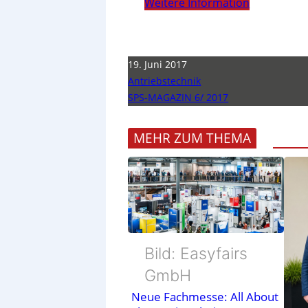
Weitere Information
19. Juni 2017
Antriebstechnik
SPS-MAGAZIN 6/ 2017
MEHR ZUM THEMA
Bild: Easyfairs
GmbH
Neue Fachmesse: All About