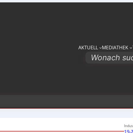
AKTUELL
MEDIATHEK
Search
Indus
19-Z