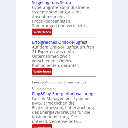
T
e
So gelingt das Setup
D
e
l
e
c
Cyberangriffe auf industrielle
I
c
u
r
Systeme sind längst keine
o
v
N
g
Ausnahme mehr.
e
g
m
-
r
Produktionsanlagen,
F
e
p
S
z
Steuerungen und vernetzte…
e
n
u
e
c
:
Weiterlesen
s
i
e
t
h
S
c
t
r
e
o
h
i
Erfolgreiches Omlox-Plugfest
a
g
n
r
e
Auf dem Omlox-Plugfest prüften
e
e
t
e
21 Experten aus neun
n
l
t
i
r
Unternehmen zwölf
i
9
e
n
o
%
verschiedene Omlox-
h
n
g
m
Komponenten, darunter…
n
a
-
t
e
k
:
l
Weiterlesen
d
h
N
E
a
o
r
t
e
r
s
A
m
Energy-Monitoring für nachhaltige
e
f
S
t
u
b
o
n
e
Umgebungen
f
z
l
t
t
i
I
Plug&Play-Energieüberwachung
t
g
u
r
n
Facility-Management-Systeme
E
r
p
e
ä
(FMS) ermöglichen die
i
e
C
g
i
Echtzeitmessung/-überwachung
i
e
e
6
l
c
des Energieverbrauchs für die
r
2
h
Kostenoptimierung. Sie
e
e
t
4
unterstützen erweiterte…
s
F
4
O
:
Weiterlesen