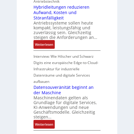
Antriebstechnik
r
f
W
f
P
Hybridleitungen reduzieren
a
f
e
ü
r
Aufwand, Kosten und
u
e
g
r
o
Störanfälligkeit
e
r
s
C
Antriebssysteme sollen heute
d
U
m
e
r
kompakt, leistungsfähig und
u
m
o
n
zuverlässig sein. Gleichzeitig
i
k
g
d
s
steigen die Anforderungen an…
m
t
e
u
o
p
:
Weiterlesen
i
b
l
r
w
H
o
u
e
ü
e
y
Interview: Wie Hilscher und Schwarz
n
n
m
b
r
b
s
Digits eine europäische Edge-to-Cloud-
g
i
e
k
r
a
Infrastruktur für industrielle
e
t
r
z
i
n
n
Datenräume und digitale Services
2
w
e
d
a
0
aufbauen
a
u
l
l
u
Datensouveränität beginnt an
c
g
e
y
der Maschine
n
h
e
i
s
Maschinendaten gelten als
d
t
t
e
Grundlage für digitale Services,
4
t
KI-Anwendungen und neue
u
0
h
Geschäftsmodelle. Gleichzeitig
n
A
e
steigen…
g
r
e
:
Weiterlesen
m
n
D
i