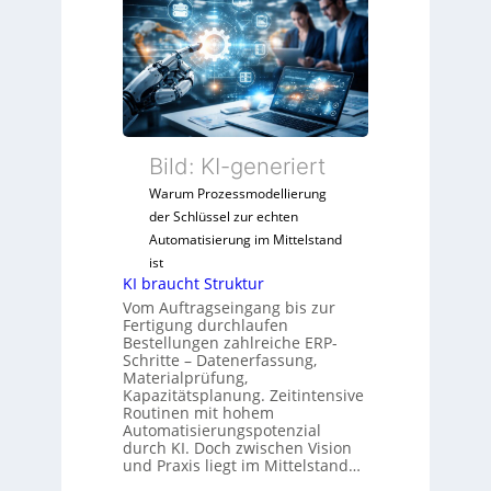
t
g
e
r
e
r
i
b
V
s
n
e
c
i
r
h
s
t
e
s
r
Bild: KI-generiert
A
e
i
u
b
Warum Prozessmodellierung
e
t
e
der Schlüssel zur echten
b
o
s
Automatisierung im Mittelstand
s
m
t
ist
-
a
KI braucht Struktur
ä
u
t
Vom Auftragseingang bis zur
t
n
i
Fertigung durchlaufen
i
d
Bestellungen zahlreiche ERP-
o
g
Schritte – Datenerfassung,
M
n
e
Materialprüfung,
a
g
Kapazitätsplanung. Zeitintensive
n
r
Routinen mit hohem
e
J
Automatisierungspotenzial
k
w
a
durch KI. Doch zwischen Vision
e
ä
und Praxis liegt im Mittelstand…
h
t
h
r