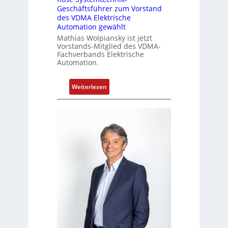
F
Geschäftsführer zum Vorstand
a
des VDMA Elektrische
b
Automation gewählt
r
Mathias Wolpiansky ist jetzt
i
Vorstands-Mitglied des VDMA-
Fachverbands Elektrische
k
Automation.
:
Weiterlesen
R
o
s
e
S
y
s
t
e
m
t
e
c