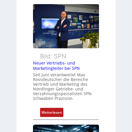
u
a
m
s
V
s
o
a
r
u
s
l
t
t
a
S
n
y
Bild: SPN
d
s
Neuer Vertriebs- und
d
t
Marketingleiter bei SPN
e
è
Seit Juni verantwortet Max
s
m
Rossdeutscher die Bereiche
V
Vertrieb und Marketing des
e
Nördlinger Getriebe- und
D
s
Verzahnungsspezialisten SPN
M
:
Schwaben Präzision.
A
Q
E
2
:
Weiterlesen
l
-
N
e
E
e
k
r
u