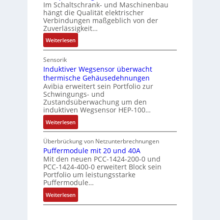
Im Schaltschrank- und Maschinenbau
a
g
h
hängt die Qualität elektrischer
n
s
u
Verbindungen maßgeblich von der
z
c
t
Zuverlässigkeit…
e
h
z
:
Weiterlesen
i
a
l
N
n
l
a
u
Sensorik
f
t
c
t
Induktiver Wegsensor überwacht
a
u
k
thermische Gehäusedehnungen
z
c
n
b
Avibia erweitert sein Portfolio zur
u
h
g
e
Schwingungs- und
n
e
s
Zustandsüberwachung um den
g
E
induktiven Wegsensor HEP-100…
c
s
i
h
:
Weiterlesen
ü
n
i
I
b
s
c
n
Überbrückung von Netzunterbrechnungen
e
t
h
d
Puffermodule mit 20 und 40A
r
i
t
Mit den neuen PCC-1424-200-0 und
u
w
e
u
PCC-1424-400-0 erweitert Block sein
k
a
g
Portfolio um leistungsstarke
n
t
c
Puffermodule…
i
g
i
h
n
f
:
Weiterlesen
v
u
d
ü
P
e
n
i
r
u
r
g
e