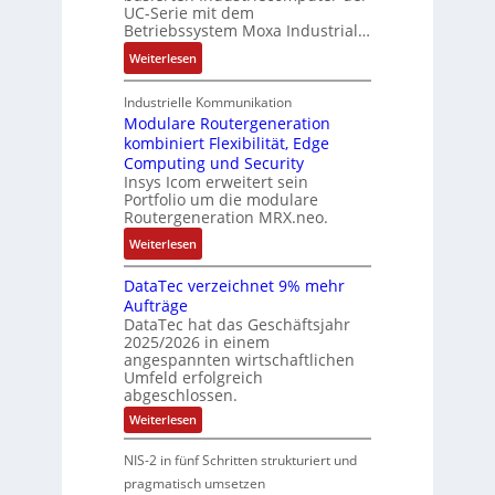
e
UC-Serie mit dem
u
n
g
Betriebssystem Moxa Industrial…
i
n
d
e
m
d
e
:
Weiterlesen
n
2
S
r
A
t
0
t
M
r
Industrielle Kommunikation
e
2
ö
a
m
Modulare Routergeneration
F
6
r
s
kombiniert Flexibilität, Edge
-
e
E
a
Computing und Security
c
b
h
u
Insys Icom erweitert sein
n
h
a
l
Portfolio um die modulare
r
f
i
s
e
Routergeneration MRX.neo.
o
ä
n
i
r
p
:
Weiterlesen
l
e
e
s
e
M
l
r
t
a
DataTec verzeichnet 9% mehr
o
i
t
r
Aufträge
n
d
g
e
a
DataTec hat das Geschäftsjahr
E
u
k
I
t
2025/2026 in einem
t
l
e
n
e
angespannten wirtschaftlichen
h
a
i
d
Umfeld erfolgreich
g
e
r
t
u
abgeschlossen.
i
r
e
s
:
Weiterlesen
e
c
R
D
t
f
a
a
o
r
NIS-2 in fünf Schritten strukturiert und
ü
t
t
u
i
a
pragmatisch umsetzen
r
P
t