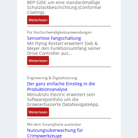
u
BEP-520C um eine standardmäßige
r
l
Schutzlackbeschichtung (Conformal
t
Coating).
t
e
i
:
Weiterlesen
L
t
I
a
u
P
Für Hochschwindigkeitsanwendungen
s
r
C
Sensorlose Fangschaltung
e
n
Mit Flying Restart erweitert Sieb &
-
r
-
Meyer den Funktionsumfang seiner
N
t
Drive Controller aus…
K
e
r
i
:
t
Weiterlesen
i
t
S
z
a
E
e
t
n
n
Engineering & Digitalisierung
n
e
g
c
Der ganz einfache Einstieg in die
s
i
u
o
Produktionsanalyse
o
l
l
Mitsubishi Electric erweitert sein
d
r
e
Softwareportfolio um die
a
e
l
r
browserbasierte DataNavigateApp.
t
r
o
h
i
:
Weiterlesen
s
ä
o
D
e
l
n
e
Mit dem Smartphone auslesbar
F
t
r
Nutzungsüberwachung für
a
S
Crimpwerkzeuge
g
n
c