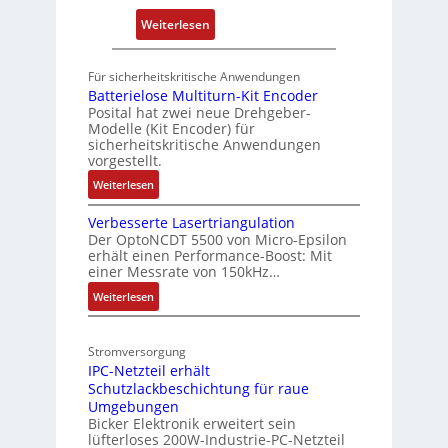
i
l
e
:
Weiterlesen
n
t
s
K
g
z
I
l
Für sicherheitskritische Anwendungen
i
b
e
Batterielose Multiturn-Kit Encoder
e
r
Posital hat zwei neue Drehgeber-
i
l
Modelle (Kit Encoder) für
a
t
sicherheitskritische Anwendungen
e
u
e
vorgestellt.
c
r
:
Weiterlesen
h
b
B
t
e
Verbesserte Lasertriangulation
a
S
Der OptoNCDT 5500 von Micro-Epsilon
i
t
t
erhält einen Performance-Boost: Mit
t
S
einer Messrate von 150kHz…
r
e
P
:
u
Weiterlesen
r
N
V
k
i
e
e
t
Stromversorgung
r
l
u
IPC-Netzteil erhält
b
o
r
Schutzlackbeschichtung für raue
e
s
Umgebungen
s
e
Bicker Elektronik erweitert sein
s
M
lüfterloses 200W-Industrie-PC-Netzteil
e