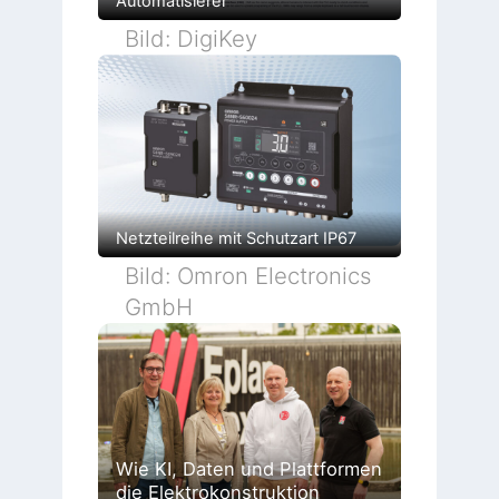
Automatisierer
Bild: DigiKey
Netzteilreihe mit Schutzart IP67
Bild: Omron Electronics
GmbH
Wie KI, Daten und Plattformen
die Elektrokonstruktion