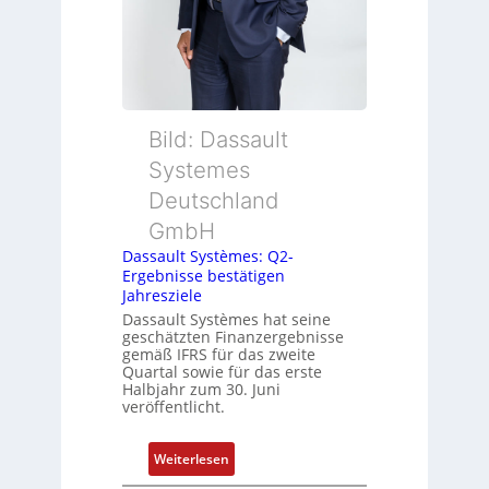
h
n
i
k
-
G
Bild: Dassault
e
Systemes
s
Deutschland
c
h
GmbH
ä
Dassault Systèmes: Q2-
f
Ergebnisse bestätigen
t
Jahresziele
s
Dassault Systèmes hat seine
geschätzten Finanzergebnisse
f
gemäß IFRS für das zweite
ü
Quartal sowie für das erste
h
Halbjahr zum 30. Juni
veröffentlicht.
r
e
r
:
Weiterlesen
z
D