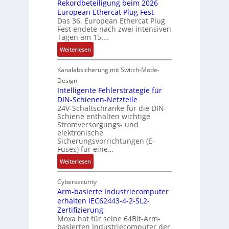
Rekordbeteiligung beim 2026
r
a
s
European Ethercat Plug Fest
e
t
c
Das 36. European Ethercat Plug
d
e
Fest endete nach zwei intensiven
h
u
n
Tagen am 15.…
e
z
s
G
:
Weiterlesen
i
o
e
R
e
u
h
e
Kanalabsicherung mit Switch-Mode-
r
v
ä
k
e
e
Design
u
o
Intelligente Fehlerstrategie für
n
r
s
r
DIN-Schienen-Netzteile
A
ä
e
24V-Schaltschränke für die DIN-
d
u
n
d
Schiene enthalten wichtige
b
f
i
Stromversorgungs- und
e
e
w
t
elektronische
h
t
a
ä
Sicherungsvorrichtungen (E-
n
e
n
t
Fuses) für eine…
u
i
d
b
:
Weiterlesen
n
l
,
e
I
g
i
K
g
n
Cybersecurity
e
g
o
i
t
Arm-basierte Industriecomputer
n
u
s
n
erhalten IEC62443-4-2-SL2-
e
n
t
n
Zertifizierung
l
g
e
t
Moxa hat für seine 64Bit-Arm-
l
b
n
a
basierten Industriecomputer der
i