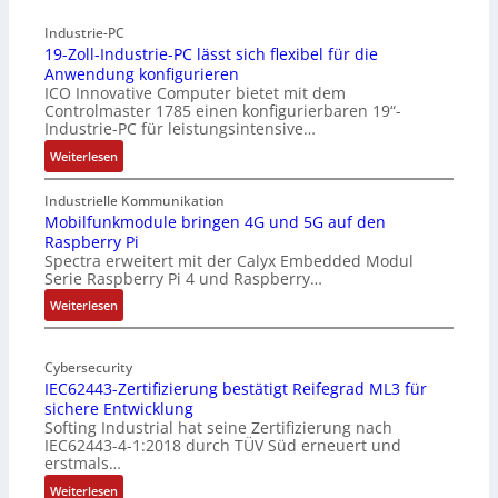
Industrie-PC
19-Zoll-Industrie-PC lässt sich flexibel für die
Anwendung konfigurieren
ICO Innovative Computer bietet mit dem
Controlmaster 1785 einen konfigurierbaren 19“-
Industrie-PC für leistungsintensive…
:
Weiterlesen
1
9
Industrielle Kommunikation
-
Mobilfunkmodule bringen 4G und 5G auf den
Raspberry Pi
Z
Spectra erweitert mit der Calyx Embedded Modul
o
Serie Raspberry Pi 4 und Raspberry…
l
l
:
Weiterlesen
-
M
I
o
n
Cybersecurity
b
IEC62443-Zertifizierung bestätigt Reifegrad ML3 für
d
i
sichere Entwicklung
u
l
Softing Industrial hat seine Zertifizierung nach
s
f
IEC62443-4-1:2018 durch TÜV Süd erneuert und
t
u
erstmals…
r
n
:
Weiterlesen
i
k