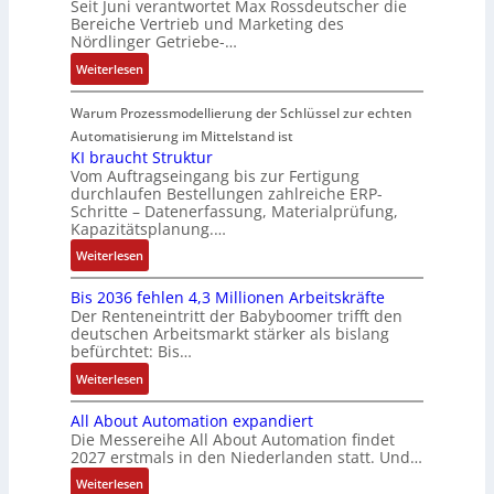
A
Seit Juni verantwortet Max Rossdeutscher die
g
u
s
s
m
e
e
Bereiche Vertrieb und Marketing des
G
e
e
s
i
t
n
Nördlinger Getriebe-…
g
V
n
r
a
c
e
r
u
b
:
u
Weiterlesen
u
h
c
a
n
a
N
n
l
e
h
t
d
u
e
g
Warum Prozessmodellierung der Schlüssel zur echten
t
r
n
i
R
:
u
S
Automatisierung im Mittelstand ist
e
i
o
o
P
e
y
KI braucht Struktur
E
k
n
b
o
r
Vom Auftragseingang bis zur Fertigung
s
n
-
i
o
durchlaufen Bestellungen zahlreiche ERP-
s
V
t
t
G
Schritte – Datenerfassung, Materialprüfung,
n
t
i
e
è
w
e
Kapazitätsplanung.…
F
i
t
r
m
i
s
a
k
:
Weiterlesen
i
t
e
c
c
n
K
v
r
s
k
h
u
Bis 2036 fehlen 4,3 Millionen Arbeitskräfte
I
e
i
:
l
ä
c
Der Renteneintritt der Babyboomer trifft den
b
M
e
Q
u
f
deutschen Arbeitsmarkt stärker als bislang
C
r
o
b
2
n
t
befürchtet: Bis…
N
a
m
s
-
g
s
C
:
Weiterlesen
u
e
-
E
f
-
B
c
n
u
r
ü
All About Automation expandiert
S
i
h
t
n
g
h
Die Messereihe All About Automation findet
y
s
t
a
d
e
r
2027 erstmals in den Niederlanden statt. Und…
s
2
S
u
M
b
e
t
0
:
Weiterlesen
t
f
a
n
r