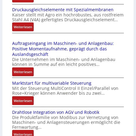
I
e
m
Druckausgleichselemente mit Spezialmembranen
E
-
o
Kaiser stellt mit Agro ein hochrobustes, aus rostfreiem
C
P
d
Stahl A4 (V4A) gefertigtes Druckausgleichselement…
6
C
u
2
:
Weiterlesen
l
l
4
D
ä
e
4
r
s
b
Auftragseingang im Maschinen- und Anlagenbau:
3
u
s
r
Positive Momentaufnahme, geprägt durch das
-
c
t
i
Auslandsgeschäft
Z
k
s
n
Die Unternehmen im Maschinen- und Anlagenbau
e
a
i
g
können in Summe auf ein leicht positives…
r
u
c
e
:
Weiterlesen
t
s
h
n
A
i
g
f
4
Marktstart für multivariable Steuerung
u
f
l
l
G
Mit der Steuerung MultiControl II Einzel/Parallel von
f
i
e
e
u
Rose+Krieger können Anwender bis zu zwei…
t
z
i
x
n
r
:
Weiterlesen
i
c
i
d
a
M
e
h
b
5
Drahtlose Integration von AGV und Robotik
g
a
r
s
e
G
Die Produktfamilie von Modibus zur Vernetzung von
s
r
u
e
l
a
Maschinen- und Anlagensteuerungen ermöglicht die
e
k
n
l
f
u
Fernwartung…
i
t
g
e
ü
f
:
Weiterlesen
n
s