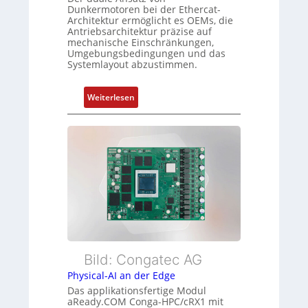
o
n
Dunkermotoren bei der Ethercat-
r
Architektur ermöglicht es OEMs, die
d
Antriebsarchitektur präzise auf
g
Z
mechanische Einschränkungen,
t
u
Umgebungsbedingungen und das
f
Systemlayout abzustimmen.
s
ü
t
r
a
:
Weiterlesen
m
n
F
e
d
l
h
s
e
r
ü
x
L
b
i
e
e
b
i
r
l
s
w
e
t
a
E
u
c
t
n
h
h
Bild: Congatec AG
g
u
e
Physical-AI an der Edge
n
r
Das applikationsfertige Modul
g
c
aReady.COM Conga-HPC/cRX1 mit