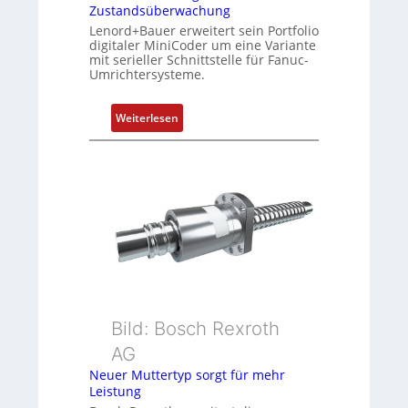
i
Zustandsüberwachung
e
Lenord+Bauer erweitert sein Portfolio
r
digitaler MiniCoder um eine Variante
mit serieller Schnittstelle für Fanuc-
t
Umrichtersysteme.
P
o
:
s
Weiterlesen
D
i
r
t
e
i
h
o
g
n
e
s
b
m
e
e
r
s
k
s
Bild: Bosch Rexroth
o
u
m
n
AG
b
g
Neuer Muttertyp sorgt für mehr
i
u
Leistung
n
n