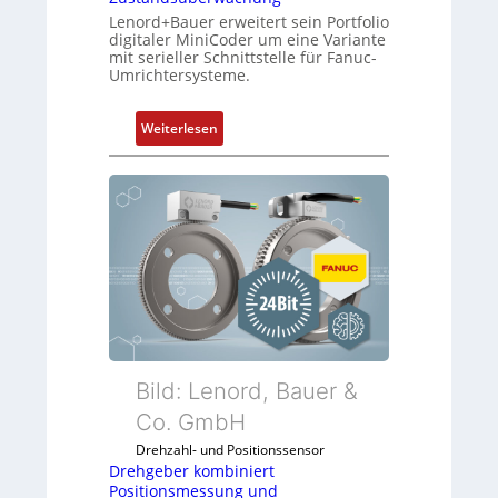
Lenord+Bauer erweitert sein Portfolio
digitaler MiniCoder um eine Variante
mit serieller Schnittstelle für Fanuc-
Umrichtersysteme.
:
Weiterlesen
D
r
e
h
g
e
b
e
r
k
o
Bild: Lenord, Bauer &
m
Co. GmbH
b
Drehzahl- und Positionssensor
i
Drehgeber kombiniert
n
Positionsmessung und