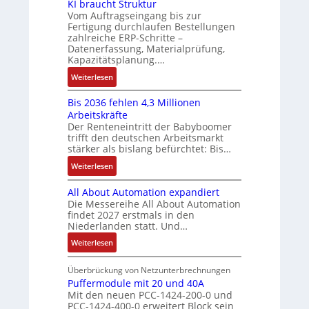
KI braucht Struktur
a
è
g
s
M
V
Vom Auftragseingang bis zur
n
m
c
o
Fertigung durchlaufen Bestellungen
e
u
e
h
zahlreiche ERP-Schritte –
m
r
c
s
Datenerfassung, Materialprüfung,
ä
e
t
C
:
Kapazitätsplanung.…
f
n
r
N
Q
t
:
t
Weiterlesen
i
C
2
s
K
a
e
-
-
f
Bis 2036 fehlen 4,3 Millionen
I
u
b
S
E
ü
Arbeitskräfte
b
f
s
y
r
Der Renteneintritt der Babyboomer
h
r
n
-
s
g
trifft den deutschen Arbeitsmarkt
r
a
a
u
t
stärker als bislang befürchtet: Bis…
e
e
u
h
n
e
b
:
r
Weiterlesen
c
m
d
m
n
B
z
h
e
M
e
i
All About Automation expandiert
i
u
t
,
a
s
Die Messereihe All About Automation
s
m
S
g
r
findet 2027 erstmals in den
s
2
V
t
e
k
Niederlanden statt. Und…
e
0
o
r
p
e
b
:
Weiterlesen
3
r
u
r
t
e
A
6
s
k
ä
i
s
l
Überbrückung von Netzunterbrechnungen
f
t
t
g
n
t
l
Puffermodule mit 20 und 40A
e
a
u
t
g
ä
Mit den neuen PCC-1424-200-0 und
A
h
n
r
d
l
PCC-1424-400-0 erweitert Block sein
t
b