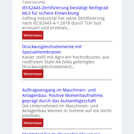
n
Cybersecurity
b
E
IEC62443-Zertifizierung bestätigt Reifegrad
d
i
d
ML3 für sichere Entwicklung
u
l
g
Softing Industrial hat seine Zertifizierung
s
f
e
nach IEC62443-4-1:2018 durch TÜV Süd
t
u
erneuert und erstmals…
r
n
:
Weiterlesen
i
k
I
e
m
Druckausgleichselemente mit
E
-
o
Spezialmembranen
C
P
d
Kaiser stellt mit Agro ein hochrobustes, aus
6
C
u
rostfreiem Stahl A4 (V4A) gefertigtes
2
l
l
Druckausgleichselement…
4
ä
e
:
Weiterlesen
4
s
b
D
3
s
r
r
-
t
i
Auftragseingang im Maschinen- und
u
Z
s
n
Anlagenbau: Positive Momentaufnahme,
c
e
i
g
geprägt durch das Auslandsgeschäft
k
r
c
e
Die Unternehmen im Maschinen- und
a
t
h
Anlagenbau können in Summe auf ein leicht
n
u
i
positives…
f
4
s
f
l
G
:
Weiterlesen
g
i
e
u
A
l
z
x
n
u