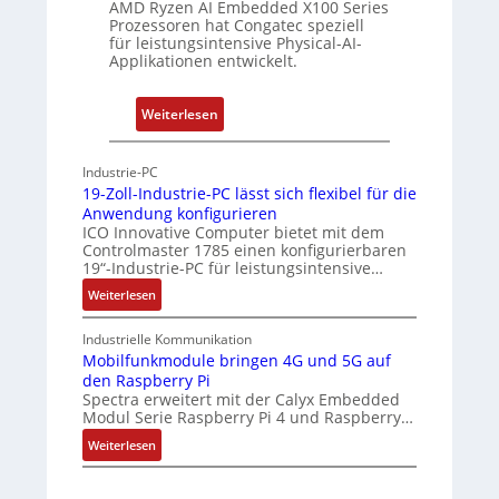
AMD Ryzen AI Embedded X100 Series
a
Prozessoren hat Congatec speziell
t
für leistungsintensive Physical-AI-
-
Applikationen entwickelt.
A
r
:
Weiterlesen
c
P
h
h
Industrie-PC
i
y
19-Zoll-Industrie-PC lässt sich flexibel für die
t
s
Anwendung konfigurieren
e
i
ICO Innovative Computer bietet mit dem
k
Controlmaster 1785 einen konfigurierbaren
c
t
19“-Industrie-PC für leistungsintensive…
a
u
:
Weiterlesen
l
r
1
-
9
Industrielle Kommunikation
A
-
Mobilfunkmodule bringen 4G und 5G auf
I
den Raspberry Pi
Z
a
Spectra erweitert mit der Calyx Embedded
o
Modul Serie Raspberry Pi 4 und Raspberry…
n
l
d
l
:
Weiterlesen
e
-
M
I
o
r