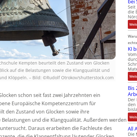
bei
Seit
die 
Nörd
Weit
Waru
echt
KI 
Vom 
durc
ochschule Kempten beurteilt den Zustand von Glocken
Schr
Mate
lick auf die Belastungen sowie die Klangqualität und
Weit
nd Klöppeln. – Bild: ©Rudolf Otrokov/shutterstock.com
Bis 
Arb
ocken schon seit fast zwei Jahrzehnten ein
Der 
iebene Europäische Kompetenzzentrum für
den 
bisl
ilt den Zustand von Glocken sowie ihre
Weit
ie Belastungen und die Klangqualität. Außerdem werden
untersucht. Daraus erarbeiten die Fachleute des
All
Die 
pte, die die Klangentfaltung läutender Glocken