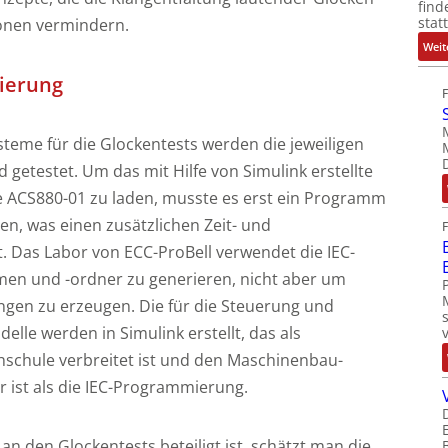
find
stat
ionen vermindern.
Weit
mierung
steme für die Glockentests werden die jeweiligen
getestet. Um das mit Hilfe von Simulink erstellte
ve ACS880-01 zu laden, musste es erst ein Programm
n, was einen zusätzlichen Zeit- und
Das Labor von ECC-ProBell verwendet die IEC-
n und -ordner zu generieren, nicht aber um
gen zu erzeugen. Die für die Steuerung und
lle werden in Simulink erstellt, das als
chule verbreitet ist und den Maschinenbau-
r ist als die IEC-Programmierung.
an den Glockentests beteiligt ist, schätzt man die