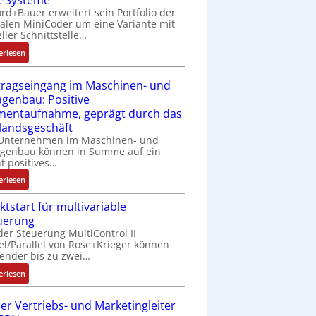
-Systeme
rd+Bauer erweitert sein Portfolio der
h
talen MiniCoder um eine Variante mit
t
eller Schnittstelle…
l
:
o
erlesen
E
s
i
e
tragseingang im Maschinen- und
n
I
agenbau: Positive
f
n
entaufnahme, geprägt durch das
a
t
landsgeschäft
c
e
 Unternehmen im Maschinen- und
h
g
agenbau können in Summe auf ein
e
r
ht positives…
S
a
:
erlesen
e
t
A
n
i
ktstart für multivariable
u
s
o
uerung
f
o
n
der Steuerung MultiControl II
t
r
v
el/Parallel von Rose+Krieger können
r
-
o
ender bis zu zwei…
a
I
n
:
g
erlesen
n
A
M
s
t
G
a
e
er Vertriebs- und Marketingleiter
e
V
r
i