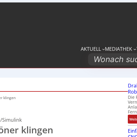
AKTUELL
MEDIATHEK
Search
Dra
Rob
Die 
r klingen
Ver
Anla
Fer
/Simulink
Weit
öner klingen
Ein