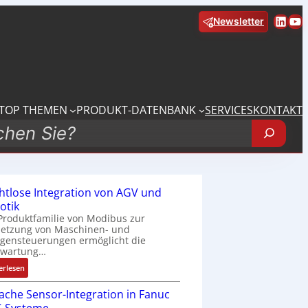
Linke
Yo
Newsletter
TOP THEMEN
PRODUKT-DATENBANK
SERVICES
KONTAKT
htlose Integration von AGV und
otik
Produktfamilie von Modibus zur
netzung von Maschinen- und
gensteuerungen ermöglicht die
nwartung…
:
erlesen
D
fache Sensor-Integration in Fanuc
r
a