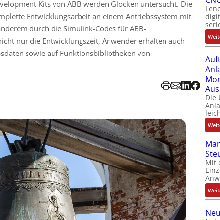
CNC
Development Kits von ABB werden Glocken untersucht. Die
Leno
plette Entwicklungsarbeit an einem Antriebssystem mit
digi
seri
 anderem durch die Simulink-Codes für ABB-
Weit
nicht nur die Entwicklungszeit, Anwender erhalten auch
bsdaten sowie auf Funktionsbibliotheken von
Auf
Anl
Mom
Aus
Die
Anl
leic
Weit
Mar
Ste
Mit 
Einz
Anw
Weit
Neu