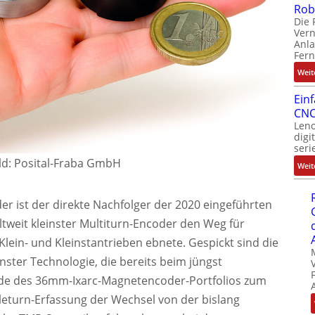
Rob
Die 
Ver
Anla
Fer
Weit
Ein
CNC
Leno
digi
seri
ld: Posital-Fraba GmbH
Weit
r ist der direkte Nachfolger der 2020 eingeführten
tweit kleinster Multiturn-Encoder den Weg für
Klein- und Kleinstantrieben ebnete. Gespickt sind die
ter Technologie, die bereits beim jüngst
e des 36mm-Ixarc-Magnetencoder-Portfolios zum
leturn-Erfassung der Wechsel von der bislang