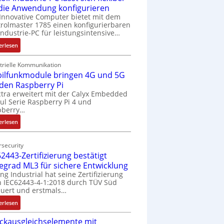
 die Anwendung konfigurieren
Innovative Computer bietet mit dem
rolmaster 1785 einen konfigurierbaren
Industrie-PC für leistungsintensive…
:
erlesen
1
9
trielle Kommunikation
ilfunkmodule bringen 4G und 5G
-
Z
 den Raspberry Pi
o
tra erweitert mit der Calyx Embedded
l Serie Raspberry Pi 4 und
l
pberry…
l
-
:
erlesen
I
M
n
o
security
d
b
2443-Zertifizierung bestätigt
u
i
fegrad ML3 für sichere Entwicklung
s
l
ing Industrial hat seine Zertifizierung
t
f
 IEC62443-4-1:2018 durch TÜV Süd
r
u
uert und erstmals…
i
n
:
erlesen
e
k
I
-
m
ckausgleichselemente mit
E