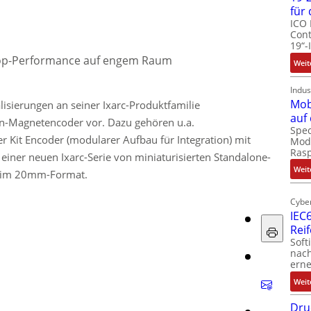
für
ICO 
Cont
19“-
Top-Performance auf engem Raum
Weit
Indus
Mob
isierungen an seiner Ixarc-Produktfamilie
auf
rn-Magnetencoder vor. Dazu gehören u.a.
Spec
r Kit Encoder (modularer Aufbau für Integration) mit
Modu
Ras
iner neuen Ixarc-Serie von miniaturisierten Standalone-
Weit
s im 20mm-Format.
Cyber
IEC6
Rei
Soft
nach
erne
Weit
Dru