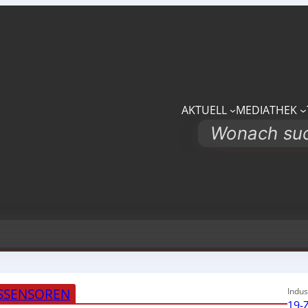
AKTUELL
MEDIATHEK
Search
SSENSOREN
Indus
19-Z