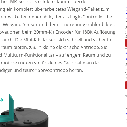
liche TMR-Sensorik erfolgte, kommt bei der
ung ein komplett überarbeitetes Wiegand-Paket zum
 entwickelten neuen Asic, der als Logic-Controller die
dem Wiegand Sensor und dem Umdrehungszähler bildet.
novationen beim 20mm-Kit Encoder für 18Bit Auflösung
auch. Die Mini-Kits lassen sich schnell und sicher in
aum bieten, z.B. in kleine elektrische Antriebe. Sie
nd Multiturn-Funktionalität – auf engem Raum und zu
ttmotore rücken so für kleines Geld nahe an das
diger und teurer Servoantriebe heran.
i