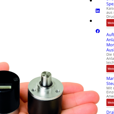
Spe
Kais
aus 
Dru
Weit
Auf
Anl
Mom
Aus
Die
Anl
leic
Weit
Mar
Ste
Mit 
Einz
Anw
Weit
Dra