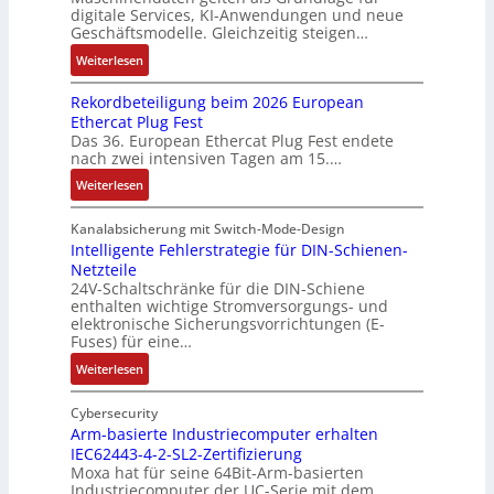
e
digitale Services, KI-Anwendungen und neue
0
w
b
z
s
Geschäftsmodelle. Gleichzeitig steigen…
i
u
a
u
e
a
t
n
c
:
n
Weiterlesen
u
n
u
d
h
D
g
g
a
n
Rekordbeteiligung beim 2026 European
4
t
a
e
e
l
g
Ethercat Plug Fest
0
t
t
n
y
e
Das 36. European Ethercat Plug Fest endete
A
h
e
s
nach zwei intensiven Tagen am 15.…
n
e
n
e
r
:
r
s
Weiterlesen
e
R
m
o
d
e
i
u
Kanalabsicherung mit Switch-Mode-Design
u
k
s
v
Intelligente Fehlerstrategie für DIN-Schienen-
z
Netzteile
o
c
e
i
24V-Schaltschränke für die DIN-Schiene
r
h
r
enthalten wichtige Stromversorgungs- und
e
d
e
ä
elektronische Sicherungsvorrichtungen (E-
r
b
G
n
Fuses) für eine…
e
e
e
i
n
:
Weiterlesen
t
h
t
A
I
e
ä
ä
u
n
Cybersecurity
i
u
t
f
t
Arm-basierte Industriecomputer erhalten
l
s
b
IEC62443-4-2-SL2-Zertifizierung
w
e
i
e
e
Moxa hat für seine 64Bit-Arm-basierten
a
l
g
d
g
Industriecomputer der UC-Serie mit dem
n
l