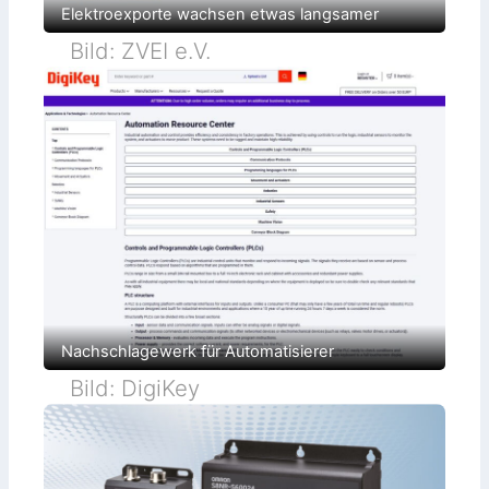
n
n
p
Elektroexporte wachsen etwas langsamer
d
d
r
o
Bild: ZVEI e.V.
S
d
e
u
k
c
t
u
i
r
v
i
t
y
Nachschlagewerk für Automatisierer
Bild: DigiKey