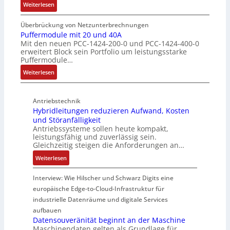
:
k
Weiterlesen
s
e
n
I
b
ü
E
g
n
e
b
Überbrückung von Netzunterbrechnungen
i
d
s
Puffermodule mit 20 und 40A
e
n
Mit den neuen PCC-1424-200-0 und PCC-1424-400-0
u
c
r
s
erweitert Block sein Portfolio um leistungsstarke
k
h
w
t
Puffermodule…
t
i
a
i
:
i
Weiterlesen
c
c
e
P
v
h
h
g
u
e
t
u
i
Antriebstechnik
f
r
u
n
n
Hybridleitungen reduzieren Aufwand, Kosten
f
W
n
g
d
und Störanfälligkeit
e
e
g
f
i
Antriebssysteme sollen heute kompakt,
r
g
f
ü
e
leistungsfähig und zuverlässig sein.
m
s
ü
r
P
Gleichzeitig steigen die Anforderungen an…
o
e
r
C
r
:
Weiterlesen
d
n
r
r
o
H
u
s
a
i
d
y
Interview: Wie Hilscher und Schwarz Digits eine
l
o
u
m
u
b
europäische Edge-to-Cloud-Infrastruktur für
e
r
e
p
k
r
m
ü
U
industrielle Datenräume und digitale Services
w
t
i
i
b
m
e
i
aufbauen
d
t
e
g
Datensouveränität beginnt an der Maschine
r
o
l
2
Maschinendaten gelten als Grundlage für
r
e
k
n