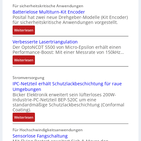
Für sicherheitskritische Anwendungen
Batterielose Multiturn-Kit Encoder
Posital hat zwei neue Drehgeber-Modelle (Kit Encoder)
für sicherheitskritische Anwendungen vorgestellt.
:
Weiterlesen
B
Verbesserte Lasertriangulation
a
Der OptoNCDT 5500 von Micro-Epsilon erhält einen
t
Performance-Boost: Mit einer Messrate von 150kHz…
t
e
:
Weiterlesen
r
V
i
e
Stromversorgung
e
r
IPC-Netzteil erhält Schutzlackbeschichtung für raue
l
b
Umgebungen
o
e
Bicker Elektronik erweitert sein lüfterloses 200W-
s
s
Industrie-PC-Netzteil BEP-520C um eine
e
s
standardmäßige Schutzlackbeschichtung (Conformal
M
e
Coating).
u
r
:
Weiterlesen
l
t
I
t
e
P
Für Hochschwindigkeitsanwendungen
i
L
C
Sensorlose Fangschaltung
t
a
-