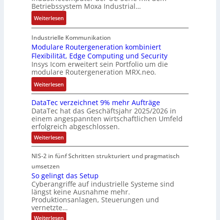
u
e
i
Betriebssystem Moxa Industrial…
d
i
n
h
n
:
Weiterlesen
,
g
g
n
n
A
K
e
b
u
t
r
o
n
Industrielle Kommunikation
e
n
a
m
Modulare Routergeneration kombiniert
s
t
i
g
n
Flexibilität, Edge Computing und Security
-
t
e
m
e
d
Insys Icom erweitert sein Portfolio um die
b
e
F
2
n
e
modulare Routergeneration MRX.neo.
a
n
e
0
r
s
:
u
h
Weiterlesen
2
M
i
M
n
l
6
a
e
DataTec verzeichnet 9% mehr Aufträge
o
d
e
E
s
DataTec hat das Geschäftsjahr 2025/2026 in
r
d
S
r
u
c
einem angespannten wirtschaftlichen Umfeld
t
u
t
s
r
h
erfolgreich abgeschlossen.
e
l
ö
t
o
i
:
Weiterlesen
I
a
r
r
p
n
D
n
r
a
a
a
e
e
NIS-2 in fünf Schritten strukturiert und pragmatisch
t
d
e
n
t
a
a
umsetzen
u
R
f
e
n
T
So gelingt das Setup
s
o
ä
g
e
E
Cyberangriffe auf industrielle Systeme sind
c
t
u
l
i
t
längst keine Ausnahme mehr.
v
r
t
l
e
h
Produktionsanlagen, Steuerungen und
e
i
e
i
f
r
vernetzte…
e
z
e
r
g
ü
r
:
Weiterlesen
e