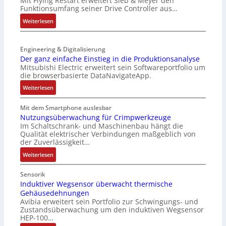
Mit Flying Restart erweitert Sieb & Meyer den
u
s
Funktionsumfang seiner Drive Controller aus…
N
r
e
e
:
Weiterlesen
n
r
t
S
-
t
z
e
K
r
t
Engineering & Digitalisierung
n
i
i
e
Der ganz einfache Einstieg in die Produktionsanalyse
s
t
a
Mitsubishi Electric erweitert sein Softwareportfolio um
i
o
E
n
die browserbasierte DataNavigateApp.
l
r
n
g
e
:
l
Weiterlesen
c
u
r
D
o
o
l
h
e
s
Mit dem Smartphone auslesbar
d
a
ä
r
e
Nutzungsüberwachung für Crimpwerkzeuge
e
t
l
Im Schaltschrank- und Maschinenbau hängt die
g
F
r
i
Qualität elektrischer Verbindungen maßgeblich von
t
a
a
o
der Zuverlässigkeit…
S
n
n
n
c
:
z
Weiterlesen
g
h
N
e
s
u
u
i
c
Sensorik
t
t
n
Induktiver Wegsensor überwacht thermische
h
z
Gehäusedehnungen
z
f
a
Avibia erweitert sein Portfolio zur Schwingungs- und
l
u
a
l
Zustandsüberwachung um den induktiven Wegsensor
a
n
c
t
HEP-100…
c
g
h
u