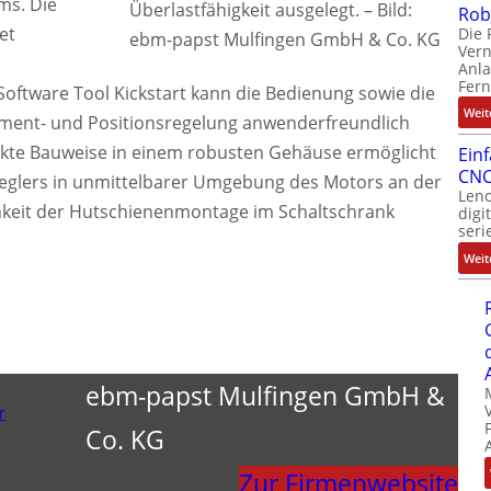
ms. Die
Überlastfähigkeit ausgelegt.
–
Bild:
Rob
et
Die 
ebm-papst Mulfingen GmbH & Co. KG
Ver
Anla
Fer
oftware Tool Kickstart kann die Bedienung sowie die
Weit
oment- und Positionsregelung anwenderfreundlich
te Bauweise in einem robusten Gehäuse ermöglicht
Ein
CNC
eglers in unmittelbarer Umgebung des Motors an der
Leno
ichkeit der Hutschienenmontage im Schaltschrank
digi
seri
Weit
ebm-papst Mulfingen GmbH &
r
Co. KG
Zur Firmenwebsite