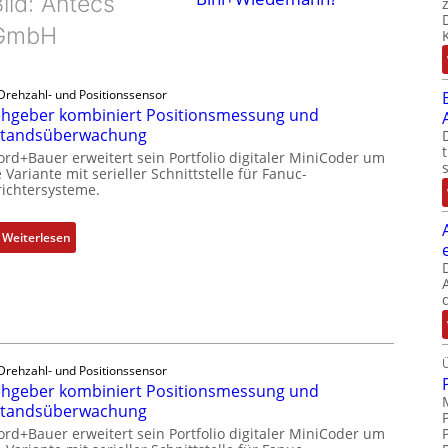
ild: Antecs
GmbH
Drehzahl- und Positionssensor
hgeber kombiniert Positionsmessung und
standsüberwachung
ord+Bauer erweitert sein Portfolio digitaler MiniCoder um
 Variante mit serieller Schnittstelle für Fanuc-
ichtersysteme.
:
Weiterlesen
D
r
e
h
g
e
Drehzahl- und Positionssensor
b
hgeber kombiniert Positionsmessung und
e
standsüberwachung
r
ord+Bauer erweitert sein Portfolio digitaler MiniCoder um
k