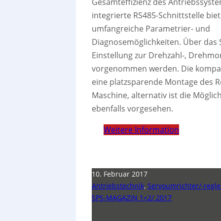
Gesamteffizienz des Antriebssyste
integrierte RS485-Schnittstelle biet
umfangreiche Parametrier- und
Diagnosemöglichkeiten. Über das S
Einstellung zur Drehzahl-, Drehm
vorgenommen werden. Die kompak
eine platzsparende Montage des R
Maschine, alternativ ist die Mögl
ebenfalls vorgesehen.
Weitere Information
10. Februar 2017
Antriebstechnik
,
Servoumrichter/-regle
SPS-MAGAZIN 1+2/ 2017