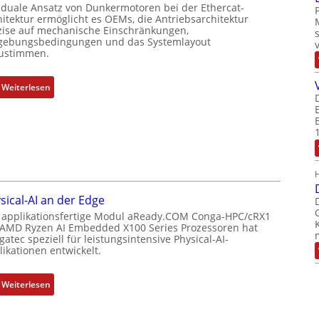
 duale Ansatz von Dunkermotoren bei der Ethercat-
s
t
t
hitektur ermöglicht es OEMs, die Antriebsarchitektur
u
P
t
zise auf mechanische Einschränkungen,
n
o
ebungsbedingungen und das Systemlayout
e
ustimmen.
g
s
r
u
i
t
n
t
:
Weiterlesen
y
d
i
F
p
Z
o
l
s
u
n
e
o
s
s
x
r
t
m
i
g
a
e
b
t
n
s
l
f
sical-AI an der Edge
d
s
e
ü
 applikationsfertige Modul aReady.COM Conga-HPC/cRX1
s
u
E
r
 AMD Ryzen AI Embedded X100 Series Prozessoren hat
ü
n
t
m
atec speziell für leistungsintensive Physical-AI-
b
ikationen entwickelt.
g
h
e
e
u
e
h
r
n
r
r
:
Weiterlesen
w
d
c
L
P
a
Z
a
e
h