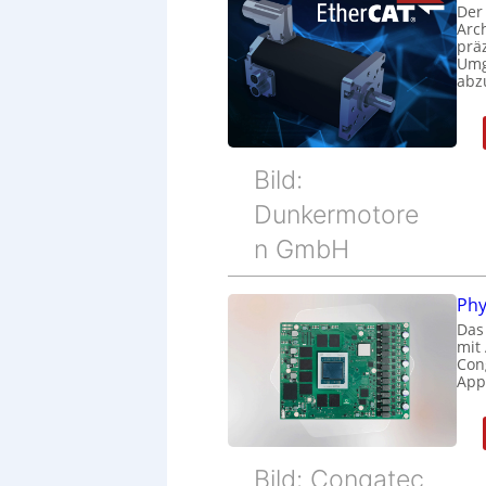
Der
Arc
prä
Umg
abz
Bild:
Dunkermotore
n GmbH
Phy
Das
mit
Cong
Appl
Bild: Congatec