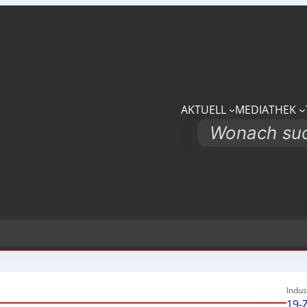
AKTUELL
MEDIATHEK
Search
Indus
19-Z