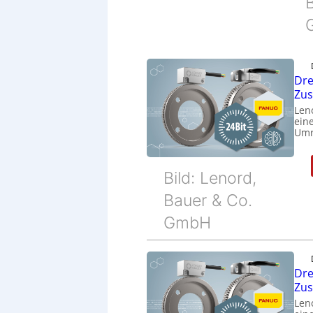
B
Dre
Zu
Len
eine
Umr
Bild: Lenord,
Bauer & Co.
GmbH
Dre
Zu
Len