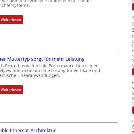
 Variante mit serieller Schnittstelle für Fanuc-
ichtersysteme.
o
m
b
:
Weiterlesen
i
D
n
r
i
e
e
h
r
g
t
e
er Muttertyp sorgt für mehr Leistung
P
b
ch Rexroth erweitert die Performance Line seiner
o
e
elgewindetriebe um eine Lösung für vertikale und
amische Linearanwendungen.
s
r
i
k
t
o
:
Weiterlesen
i
m
N
o
b
e
n
i
u
s
n
e
m
i
r
e
e
M
xible Ethercat-Architektur
s
r
u