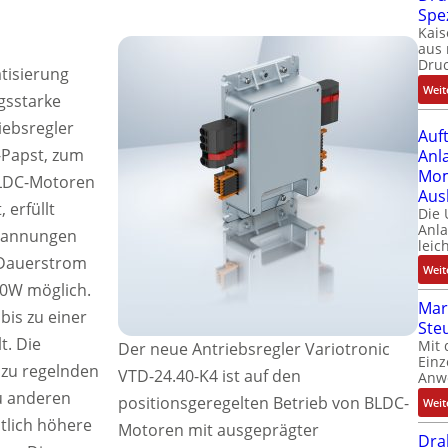
Spe
Kais
aus 
Dru
isierung
Weit
ngsstarke
iebsregler
Auf
-Papst, zum
Anl
Mom
BLDC-Motoren
Aus
 erfüllt
Die
Anl
pannungen
leic
 Dauerstrom
Weit
00W möglich.
Mar
bis zu einer
Ste
t. Die
Mit 
Der neue Antriebsregler Variotronic
Einz
 zu regelnden
VTD-24.40-K4 ist auf den
Anw
u anderen
positionsgeregelten Betrieb von BLDC-
Weit
tlich höhere
Motoren mit ausgeprägter
Dra