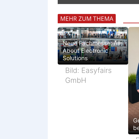
MEHR ZUM THEMA
Neue Fachmesse: All
About Electronic
Solutions
Bild: Easyfairs
GmbH
G
be