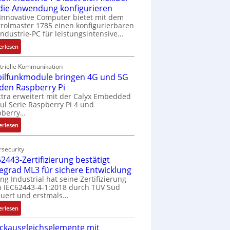
 die Anwendung konfigurieren
Innovative Computer bietet mit dem
rolmaster 1785 einen konfigurierbaren
Industrie-PC für leistungsintensive…
:
erlesen
1
9
trielle Kommunikation
ilfunkmodule bringen 4G und 5G
-
Z
 den Raspberry Pi
o
tra erweitert mit der Calyx Embedded
l Serie Raspberry Pi 4 und
l
pberry…
l
-
:
erlesen
I
M
n
o
security
d
b
2443-Zertifizierung bestätigt
u
i
fegrad ML3 für sichere Entwicklung
s
l
ing Industrial hat seine Zertifizierung
t
f
 IEC62443-4-1:2018 durch TÜV Süd
r
u
uert und erstmals…
i
n
:
erlesen
e
k
I
-
m
ckausgleichselemente mit
E