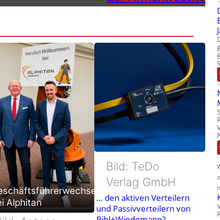
Bild: TeDo
Verlag GmbH
i
eschäftsführerwechsel
… den aktiven Verteilern
i Alphitan
und Passivverteilern von
Bihl+Wiedemann?