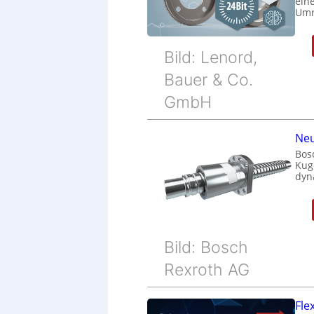
eine
Umr
Bild: Lenord,
Bauer & Co.
GmbH
Neu
Bos
Kug
dyn
Bild: Bosch
Rexroth AG
Fle