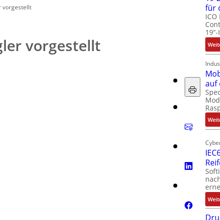
für
 vorgestellt
ICO 
Cont
19“-
ler vorgestellt
Weit
Indus
Mob
auf
Spec
Modu
Ras
Weit
Cyber
IEC6
Rei
Soft
nach
erne
Weit
Dru