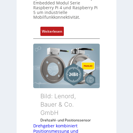
Embedded Modul Serie
P
n
Raspberry Pi 4 und Raspberry Pi
C
5 um industrielle
Mobilfunkkonnektivität.
l
ä
s
:
Weiterlesen
s
M
t
o
s
b
i
i
c
l
h
f
f
u
l
n
e
k
x
m
Bild: Lenord,
i
o
Bauer & Co.
b
d
e
GmbH
u
l
l
Drehzahl- und Positionssensor
f
e
Drehgeber kombiniert
ü
Positionsmessung und
b