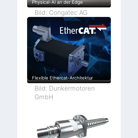
Physical-AI an der Edge
Bild: Congatec AG
Flexible Ethercat-Architektur
Bild: Dunkermotoren
GmbH