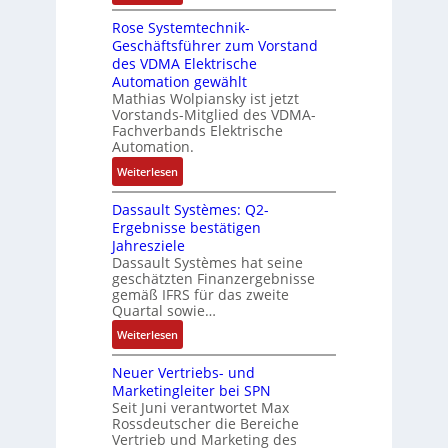
e
D
r
t
n
Rose Systemtechnik-
a
t
i
Geschäftsführer zum Vorstand
-
s
e
t
des VDMA Elektrische
u
I
L
u
Automation gewählt
n
T
a
r
Mathias Wolpiansky ist jetzt
d
-
s
n
Vorstands-Mitglied des VDMA-
A
R
e
Fachverbands Elektrische
-
n
ü
r
Automation.
K
l
c
t
i
:
Weiterlesen
a
k
r
t
R
g
g
i
Dassault Systèmes: Q2-
E
o
e
r
a
Ergebnisse bestätigen
n
s
n
a
n
Jahresziele
c
e
b
t
g
Dassault Systèmes hat seine
o
S
a
d
geschätzten Finanzergebnisse
u
d
y
u
gemäß IFRS für das zweite
e
l
e
s
Quartal sowie…
:
r
a
r
t
P
F
:
t
Weiterlesen
e
o
a
D
i
m
s
b
Neuer Vertriebs- und
a
o
t
i
r
Marketingleiter bei SPN
s
n
e
t
Seit Juni verantwortet Max
i
s
c
Rossdeutscher die Bereiche
i
k
a
h
Vertrieb und Marketing des
v
u