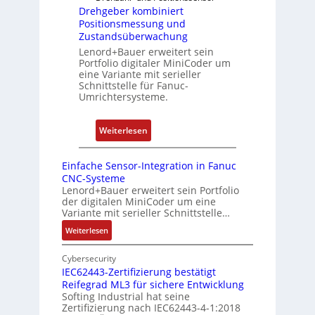
i
s
n
Drehgeber kombiniert
e
p
Positionsmessung und
i
r
b
Zustandsüberwachung
e
e
e
Lenord+Bauer erweitert sein
r
n
Portfolio digitaler MiniCoder um
r
t
eine Variante mit serieller
r
P
Schnittstelle für Fanuc-
y
Umrichtersysteme.
o
P
s
i
i
:
Weiterlesen
t
D
i
r
Einfache Sensor-Integration in Fanuc
o
e
CNC-Systeme
n
h
Lenord+Bauer erweitert sein Portfolio
s
der digitalen MiniCoder um eine
g
Variante mit serieller Schnittstelle…
m
e
e
:
Weiterlesen
b
E
s
e
i
Cybersecurity
s
r
n
IEC62443-Zertifizierung bestätigt
u
k
Reifegrad ML3 für sichere Entwicklung
f
n
o
Softing Industrial hat seine
a
g
Zertifizierung nach IEC62443-4-1:2018
m
c