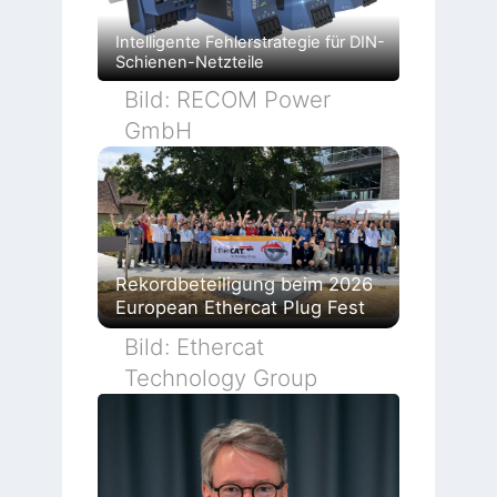
Intelligente Fehlerstrategie für DIN-
Schienen-Netzteile
Bild: RECOM Power
GmbH
Rekordbeteiligung beim 2026
European Ethercat Plug Fest
Bild: Ethercat
Technology Group