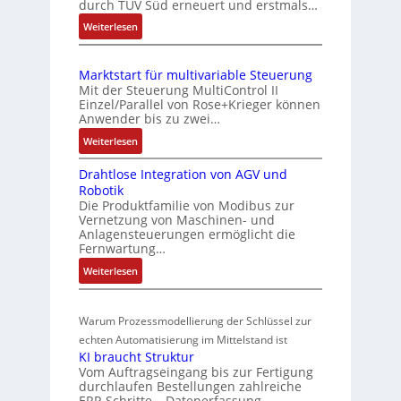
durch TÜV Süd erneuert und erstmals…
u
b
h
n
:
Weiterlesen
i
e
d
I
S
n
E
Z
e
i
Marktstart für multivariable Steuerung
C
n
u
e
Mit der Steuerung MultiControl II
6
s
s
r
Einzel/Parallel von Rose+Krieger können
2
o
t
Anwender bis zu zwei…
t
4
r
a
P
:
Weiterlesen
4
-
n
M
o
3
I
d
Drahtlose Integration von AGV und
a
s
-
n
Robotik
r
s
Z
i
t
Die Produktfamilie von Modibus zur
k
ü
e
e
t
Vernetzung von Maschinen- und
t
b
r
g
Anlagensteuerungen ermöglicht die
i
s
t
Fernwartung…
e
r
o
t
i
a
r
:
Weiterlesen
n
a
f
t
w
D
s
r
i
i
r
a
m
t
z
o
Warum Prozessmodellierung der Schlüssel zur
a
c
f
e
i
n
h
echten Automatisierung im Mittelstand ist
h
ü
s
e
i
KI braucht Struktur
t
u
r
s
r
n
Vom Auftragseingang bis zur Fertigung
l
m
n
u
u
durchlaufen Bestellungen zahlreiche
F
o
u
g
ERP-Schritte – Datenerfassung,
n