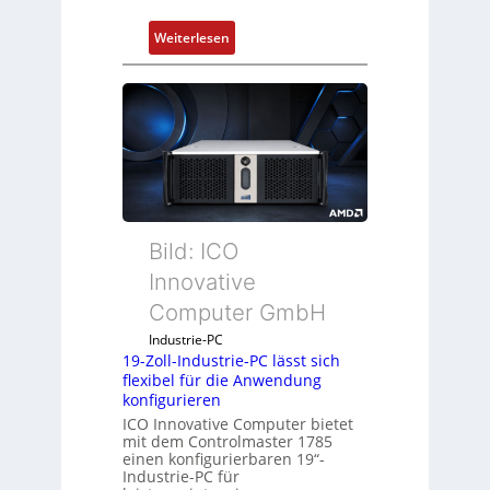
:
Weiterlesen
D
r
u
c
k
a
u
s
g
Bild: ICO
l
Innovative
e
Computer GmbH
i
c
Industrie-PC
h
19-Zoll-Industrie-PC lässt sich
flexibel für die Anwendung
s
konfigurieren
e
ICO Innovative Computer bietet
l
mit dem Controlmaster 1785
e
einen konfigurierbaren 19“-
m
Industrie-PC für