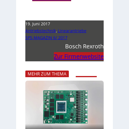
19. Juni 2017
Antriebstechnik
,
Linearantriebe
SPS-MAGAZIN 6/ 2017
Bosch Rexroth
Zur Firmenwebsite
MEHR ZUM THEMA