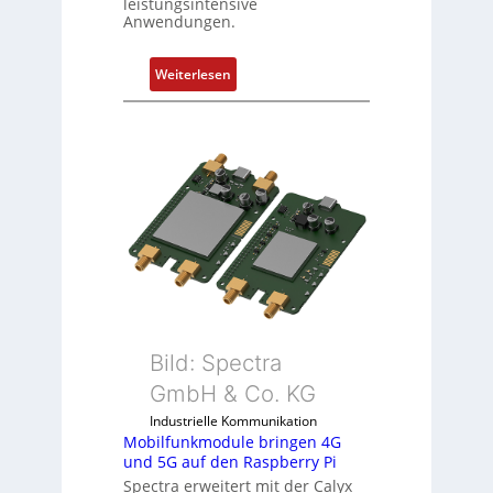
leistungsintensive
e
Anwendungen.
n
t
:
Weiterlesen
e
1
m
9
i
-
t
Z
S
o
p
l
e
l
z
-
i
I
a
n
l
d
m
u
e
Bild: Spectra
s
m
GmbH & Co. KG
t
b
r
Industrielle Kommunikation
r
Mobilfunkmodule bringen 4G
i
a
und 5G auf den Raspberry Pi
e
n
Spectra erweitert mit der Calyx
-
e