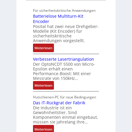
A
,
ü
b
n
u
u
3
r
o
Für sicherheitskritische Anwendungen
f
g
t
M
s
t
Batterielose Multiturn-Kit
t
o
i
i
i
Encoder
r
m
l
c
Posital hat zwei neue Drehgeber-
k
a
a
l
h
Modelle (Kit Encoder) für
g
t
i
sicherheitskritische
e
s
i
Anwendungen vorgestellt.
o
r
e
o
n
e
:
Weiterlesen
i
n
e
E
B
n
e
n
n
Verbesserte Lasertriangulation
a
g
x
A
Der OptoNCDT 5500 von Micro-
t
t
a
p
Epsilon erhält einen
r
w
t
n
Performance-Boost: Mit einer
a
b
i
e
Messrate von 150kHz…
g
n
e
c
r
i
d
:
Weiterlesen
i
k
i
m
i
V
t
l
e
M
e
e
s
Hutschienen-PC für raue Bedingungen
u
l
a
r
r
Das IT-Rückgrat der Fabrik
k
n
o
s
Die Industrie ist ein
t
b
r
g
s
c
Gewohnheitstier. Sind
e
ä
e
Komponenten einmal eingebaut,
h
s
f
M
müssen sie jahrelang ihre…
i
s
t
u
n
:
Weiterlesen
e
e
l