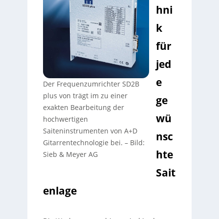
hni
k
für
jed
e
Der Frequenzumrichter SD2B
plus von trägt im zu einer
ge
exakten Bearbeitung der
wü
hochwertigen
Saiteninstrumenten von A+D
nsc
Gitarrentechnologie bei.
–
Bild:
hte
Sieb & Meyer AG
Sait
enlage