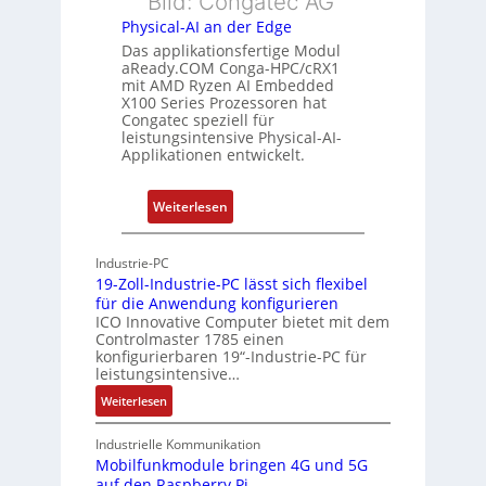
Bild: Congatec AG
u
h
Physical-AI an der Edge
n
e
Das applikationsfertige Modul
g
r
aReady.COM Conga-HPC/cRX1
c
mit AMD Ryzen AI Embedded
X100 Series Prozessoren hat
a
Congatec speziell für
t
leistungsintensive Physical-AI-
-
Applikationen entwickelt.
A
r
:
Weiterlesen
c
P
h
h
Industrie-PC
i
y
19-Zoll-Industrie-PC lässt sich flexibel
t
s
für die Anwendung konfigurieren
e
i
ICO Innovative Computer bietet mit dem
k
Controlmaster 1785 einen
c
konfigurierbaren 19“-Industrie-PC für
t
a
leistungsintensive…
u
l
:
Weiterlesen
r
-
1
A
9
Industrielle Kommunikation
I
-
Mobilfunkmodule bringen 4G und 5G
a
auf den Raspberry Pi
Z