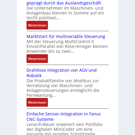
g
c
geprägt durch das Auslandsgeschäft
k
r
e
h
Die Unternehmen im Maschinen- und
a
t
Anlagenbau können in Summe auf ein
n
f
u
i
leicht positives…
4
l
s
f
G
e
:
Weiterlesen
g
i
u
x
A
l
z
n
i
Marktstart für multivariable Steuerung
u
e
i
Mit der Steuerung MultiControl II
d
b
f
i
e
Einzel/Parallel von Rose+Krieger können
5
e
t
c
Anwender bis zu zwei…
r
G
l
r
h
u
a
:
Weiterlesen
f
a
s
n
u
M
ü
g
e
g
Drahtlose Integration von AGV und
f
a
r
s
l
b
Robotik
d
r
d
e
e
e
Die Produktfamilie von Modibus zur
e
k
i
i
m
Vernetzung von Maschinen- und
s
n
t
e
n
Anlagensteuerungen ermöglicht die
e
t
R
s
A
g
Fernwartung…
n
ä
a
t
n
a
t
:
Weiterlesen
t
s
a
w
n
e
D
i
p
r
e
g
m
Einfache Sensor-Integration in Fanuc
r
g
b
t
n
i
CNC-Systeme
i
a
t
e
f
d
m
Lenord+Bauer erweitert sein Portfolio
t
h
R
r
ü
u
M
der digitalen MiniCoder um eine
S
t
e
r
r
n
Variante mit serieller Schnittstelle…
a