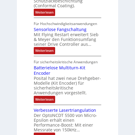
s
Schutzlackbeschichtung
n
e
e
m
c
(Conformal Coating).
c
e
i
n
h
t
h
:
Weiterlesen
x
A
e
2
I
ä
p
r
0
P
A
f
Für Hochschwindigkeitsanwendungen
a
u
C
b
u
n
t
Sensorlose Fangschaltung
-
n
e
d
t
N
Mit Flying Restart erweitert Sieb
d
i
4
e
o
& Meyer den Funktionsumfang
0
i
t
t
seiner Drive Controller aus…
m
A
z
e
s
t
a
:
Weiterlesen
r
k
e
S
t
i
t
e
r
i
Für sicherheitskritische Anwendungen
l
n
ä
e
Batterielose Multiturn-Kit
o
s
f
r
o
Encoder
n
h
r
t
Posital hat zwei neue Drehgeber-
g
ä
l
e
Modelle (Kit Encoder) für
l
o
e
sicherheitskritische
t
s
w
S
Anwendungen vorgestellt.
e
ä
c
F
:
Weiterlesen
h
a
h
B
u
n
l
a
t
g
Verbesserte Lasertriangulation
t
t
z
s
Der OptoNCDT 5500 von Micro-
t
l
c
Epsilon erhält einen
e
a
h
Performance-Boost: Mit einer
r
c
a
i
Messrate von 150kHz…
k
l
e
b
t