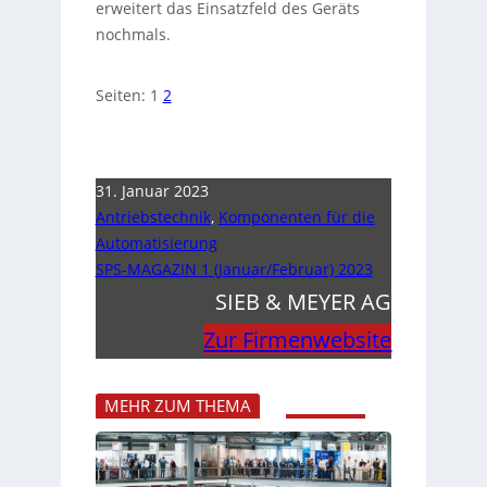
erweitert das Einsatzfeld des Geräts
nochmals.
Seiten:
1
2
31. Januar 2023
Antriebstechnik
,
Komponenten für die
Automatisierung
SPS-MAGAZIN 1 (Januar/Februar) 2023
SIEB & MEYER AG
Zur Firmenwebsite
MEHR ZUM THEMA