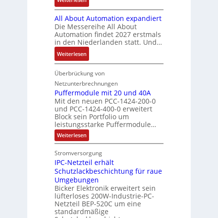
h
m
a
p
s
B
t
V
r
r
All About Automation expandiert
s
i
S
o
k
ä
Die Messereihe All About
e
s
t
r
e
Automation findet 2027 erstmals
g
b
2
r
s
in den Niederlanden statt. Und…
t
t
e
0
u
t
i
d
:
Weiterlesen
s
3
k
a
n
u
A
t
6
t
n
g
r
l
Überbrückung von
ä
f
u
d
l
c
l
t
e
Netzunterbrechnungen
r
d
e
h
A
i
h
Puffermodule mit 20 und 40A
e
i
d
b
Mit den neuen PCC-1424-200-0
g
l
s
t
a
und PCC-1424-400-0 erweitert
o
e
e
V
Block sein Portfolio um
e
s
u
n
n
D
leistungsstarke Puffermodule…
r
A
t
J
4
M
:
b
Weiterlesen
u
A
a
,
P
A
e
s
u
h
3
u
E
Stromversorgung
i
l
f
t
r
M
l
IPC-Netzteil erhält
f
S
a
o
e
i
e
e
Schutzlackbeschichtung für raue
P
n
m
s
l
r
k
Umgebungen
N
d
m
a
z
l
Bicker Elektronik erweitert sein
t
o
s
t
i
i
lüfterloses 200W-Industrie-PC-
d
r
g
i
u
e
o
Netzteil BEP-520C um eine
i
e
l
o
standardmäßige
l
n
s
e