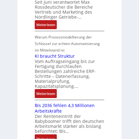
o
Seit Juni verantwortet Max
s
t
R
i
c
Rossdeutscher die Bereiche
s
a
i
o
c
h
Vertrieb und Marketing des
i
u
o
b
k
Nördlinger Getriebe-…
n
t
l
n
o
l
i
:
i
Weiterlesen
t
i
t
u
k
N
v
S
n
i
n
-
e
e
Warum Prozessmodellierung der
y
F
k
g
G
u
M
Schlüssel zur echten Automatisierung
s
a
e
e
o
im Mittelstand ist
t
n
s
r
m
KI braucht Struktur
è
u
c
V
e
Vom Auftragseingang bis zur
m
c
h
Fertigung durchlaufen
e
n
e
C
ä
Bestellungen zahlreiche ERP-
r
t
s
N
Schritte – Datenerfassung,
f
t
a
:
C
Materialprüfung,
t
r
u
Q
Kapazitätsplanung.…
-
s
i
f
2
S
:
f
Weiterlesen
e
n
-
y
K
ü
b
a
E
s
Bis 2036 fehlen 4,3 Millionen
I
h
s
h
r
t
Arbeitskräfte
b
r
-
m
g
e
Der Renteneintritt der
r
e
u
e
Babyboomer trifft den deutschen
e
m
a
r
n
,
Arbeitsmarkt stärker als bislang
b
e
u
z
d
befürchtet: Bis…
g
n
c
u
M
e
i
:
Weiterlesen