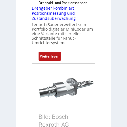
i
Drehzahl- und Positionssensor
n
Drehgeber kombiniert
Positionsmessung und
i
Zustandsüberwachung
e
Lenord+Bauer erweitert sein
r
Portfolio digitaler MiniCoder um
t
eine Variante mit serieller
P
Schnittstelle für Fanuc-
Umrichtersysteme.
o
s
i
:
Weiterlesen
t
D
i
r
o
e
n
h
s
g
m
e
e
b
s
e
s
r
u
k
Bild: Bosch
n
o
Rexroth AG
g