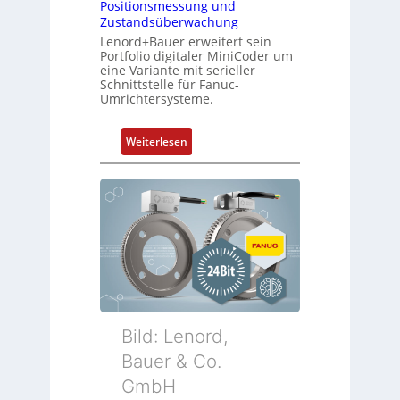
Positionsmessung und
Zustandsüberwachung
Lenord+Bauer erweitert sein
Portfolio digitaler MiniCoder um
eine Variante mit serieller
Schnittstelle für Fanuc-
Umrichtersysteme.
:
Weiterlesen
D
r
e
h
g
e
b
e
r
k
Bild: Lenord,
o
Bauer & Co.
m
GmbH
b