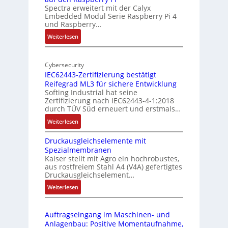
Spectra erweitert mit der Calyx
n
o
Embedded Modul Serie Raspberry Pi 4
l
d
und Raspberry…
l
e
:
Weiterlesen
-
r
M
I
E
o
n
d
Cybersecurity
b
d
g
IEC62443-Zertifizierung bestätigt
i
u
e
Reifegrad ML3 für sichere Entwicklung
l
s
Softing Industrial hat seine
f
t
Zertifizierung nach IEC62443-4-1:2018
u
r
durch TÜV Süd erneuert und erstmals…
n
i
:
Weiterlesen
k
e
I
m
-
Druckausgleichselemente mit
E
o
P
Spezialmembranen
C
d
C
Kaiser stellt mit Agro ein hochrobustes,
6
u
l
aus rostfreiem Stahl A4 (V4A) gefertigtes
2
l
ä
Druckausgleichselement…
4
e
s
:
Weiterlesen
4
b
s
D
3
r
t
r
-
i
s
Auftragseingang im Maschinen- und
u
Z
n
i
Anlagenbau: Positive Momentaufnahme,
c
e