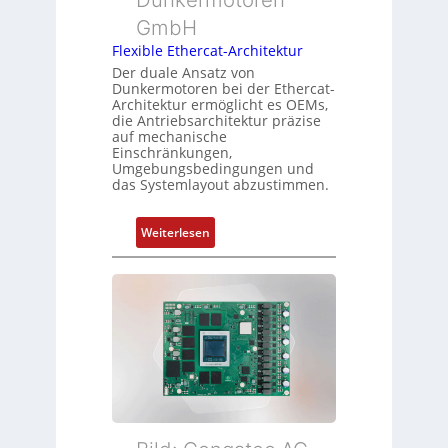
y
g
n
GmbH
p
g
s
Flexible Ethercat-Architektur
u
o
Der duale Ansatz von
n
Dunkermotoren bei der Ethercat-
r
d
Architektur ermöglicht es OEMs,
g
die Antriebsarchitektur präzise
Z
t
auf mechanische
u
Einschränkungen,
f
s
Umgebungsbedingungen und
ü
das Systemlayout abzustimmen.
t
r
a
m
n
:
Weiterlesen
e
d
F
h
s
l
r
ü
e
L
b
x
e
e
i
i
r
b
s
w
l
t
a
e
u
c
E
n
h
t
g