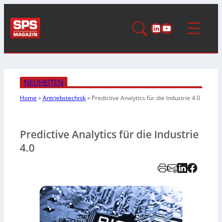
LinkedIn
YouTube
NEUHEITEN
Home
»
Antriebstechnik
»
Predictive Analytics für die Industrie 4.0
Predictive Analytics für die Industrie
4.0