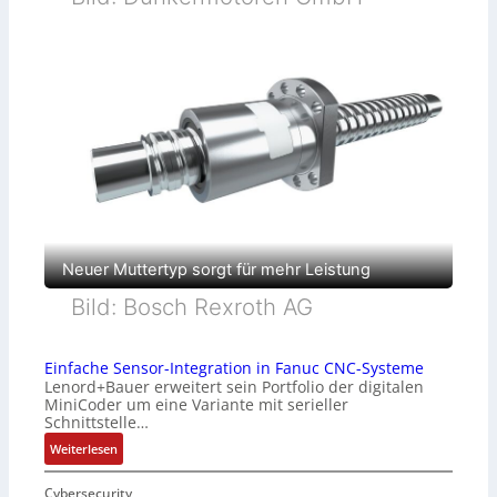
Neuer Muttertyp sorgt für mehr Leistung
Bild: Bosch Rexroth AG
Einfache Sensor-Integration in Fanuc CNC-Systeme
Lenord+Bauer erweitert sein Portfolio der digitalen
MiniCoder um eine Variante mit serieller
Schnittstelle…
:
Weiterlesen
E
i
Cybersecurity