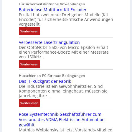
R
M
Für sicherheitskritische Anwendungen
f
,
u
o
L
Batterielose Multiturn-Kit Encoder
t
3
t
b
3
Posital hat zwei neue Drehgeber-Modelle (Kit
r
M
o
o
Encoder) für sicherheitskritische Anwendungen
f
a
i
m
t
vorgestellt.
ü
g
l
a
i
r
:
Weiterlesen
s
l
t
k
s
B
e
i
i
i
Verbesserte Lasertriangulation
a
i
o
o
Der OptoNCDT 5500 von Micro-Epsilon erhält
c
t
n
n
n
einen Performance-Boost: Mit einer Messrate
h
t
g
e
e
von 150kHz…
e
e
a
n
x
:
r
Weiterlesen
r
n
A
p
V
e
i
g
r
a
e
E
Hutschienen-PC für raue Bedingungen
e
i
b
n
r
Das IT-Rückgrat der Fabrik
n
l
m
e
d
Die Industrie ist ein Gewohnheitstier. Sind
b
t
o
M
i
i
Komponenten einmal eingebaut, müssen sie
e
w
s
a
t
e
jahrelang ihre…
s
i
e
s
s
r
:
s
Weiterlesen
c
M
c
k
t
D
e
k
u
h
r
Rose Systemtechnik-Geschäftsführer zum
a
r
l
l
i
ä
Vorstand des VDMA Elektrische Automation
s
t
u
t
n
f
gewählt
I
e
n
i
e
t
Mathias Wolpiansky ist jetzt Vorstands-Mitglied
T
L
g
t