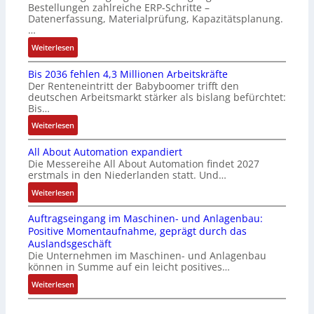
i
n
Bestellungen zahlreiche ERP-Schritte –
o
r
e
i
Datenerfassung, Materialprüfung, Kapazitätsplanung.
s
m
r
n
…
e
u
u
F
:
Weiterlesen
I
l
n
a
K
n
t
g
n
Bis 2036 fehlen 4,3 Millionen Arbeitskräfte
I
t
i
b
u
Der Renteneintritt der Babyboomer trifft den
b
e
v
e
c
deutschen Arbeitsmarkt stärker als bislang befürchtet:
r
g
a
Bis…
s
C
a
r
r
t
N
:
Weiterlesen
u
a
i
ä
C
B
c
t
a
t
-
All About Automation expandiert
i
h
i
b
i
S
Die Messereihe All About Automation findet 2027
s
t
o
l
g
erstmals in den Niederlanden statt. Und…
y
2
S
n
e
t
s
0
:
Weiterlesen
t
v
S
R
t
3
A
r
o
t
e
e
Auftragseingang im Maschinen- und Anlagenbau:
6
l
u
n
e
i
m
Positive Momentaufnahme, geprägt durch das
f
l
k
A
u
f
e
Auslandsgeschäft
e
A
t
G
e
e
Die Unternehmen im Maschinen- und Anlagenbau
h
b
u
V
r
können in Summe auf ein leicht positives…
g
l
o
r
u
u
r
:
Weiterlesen
e
u
n
n
a
A
n
t
d
g
d
u
4
A