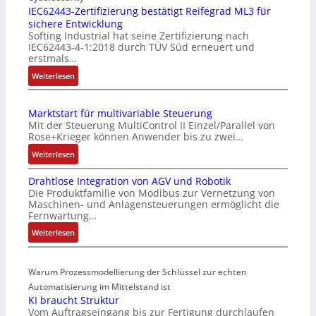
n
IEC62443-Zertifizierung bestätigt Reifegrad ML3 für
sichere Entwicklung
f
Softing Industrial hat seine Zertifizierung nach
a
IEC62443-4-1:2018 durch TÜV Süd erneuert und
c
erstmals…
h
:
Weiterlesen
e
I
S
E
e
Marktstart für multivariable Steuerung
C
n
Mit der Steuerung MultiControl II Einzel/Parallel von
6
s
Rose+Krieger können Anwender bis zu zwei…
2
o
:
Weiterlesen
4
r
M
4
-
Drahtlose Integration von AGV und Robotik
a
3
I
Die Produktfamilie von Modibus zur Vernetzung von
r
-
n
Maschinen- und Anlagensteuerungen ermöglicht die
k
Z
t
Fernwartung…
t
e
e
:
Weiterlesen
s
r
g
D
t
t
r
r
a
i
a
Warum Prozessmodellierung der Schlüssel zur echten
a
r
f
t
h
Automatisierung im Mittelstand ist
t
i
i
KI braucht Struktur
t
f
z
o
Vom Auftragseingang bis zur Fertigung durchlaufen
l
ü