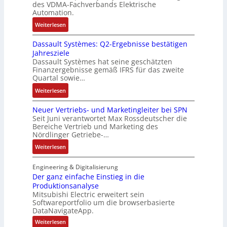
n
e
des VDMA-Fachverbands Elektrische
-
a
u
-
Automation.
R
s
r
u
:
Weiterlesen
ü
e
n
n
R
c
r
-
d
Dassault Systèmes: Q2-Ergebnisse bestätigen
o
k
t
K
A
Jahresziele
s
g
r
i
n
Dassault Systèmes hat seine geschätzten
e
r
i
t
l
Finanzergebnisse gemäß IFRS für das zweite
S
a
a
E
Quartal sowie…
a
y
t
n
n
g
:
Weiterlesen
s
d
g
c
e
D
t
e
u
o
n
Neuer Vertriebs- und Marketingleiter bei SPN
a
e
r
l
d
b
Seit Juni verantwortet Max Rossdeutscher die
s
m
F
a
e
Bereiche Vertrieb und Marketing des
a
s
t
a
t
Nördlinger Getriebe-…
r
u
a
e
b
i
:
:
Weiterlesen
u
c
r
o
P
N
l
h
i
n
o
e
Engineering & Digitalisierung
t
n
k
s
u
Der ganz einfache Einstieg in die
S
i
i
Produktionsanalyse
e
y
k
Mitsubishi Electric erweitert sein
t
r
s
-
Softwareportfolio um die browserbasierte
i
V
t
G
DataNavigateApp.
v
e
è
e
:
Weiterlesen
e
r
m
s