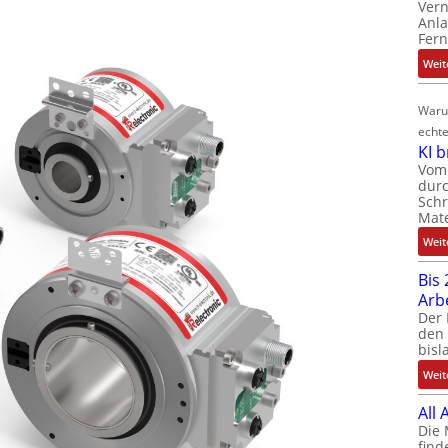
Ver
Anla
Fer
Weit
Waru
echte
KI 
Vom 
durc
Schr
Mate
Weit
Bis 
Arb
Der 
den 
bisl
Weit
All
Die 
find