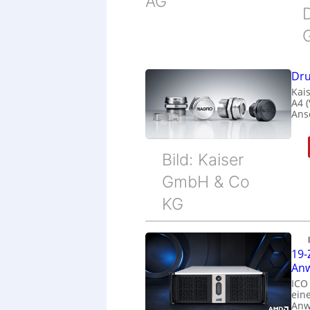
AG
Dru
Kais
A4 
Ans
Bild: Kaiser
GmbH & Co
KG
19-
Anw
ICO
eine
Anw