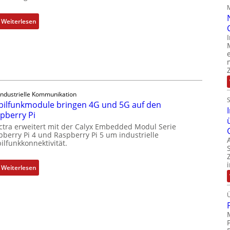
i
c
:
Weiterlesen
h
1
s
9
e
-
l
Z
e
o
m
l
Industrielle Kommunikation
e
l
ilfunkmodule bringen 4G und 5G auf den
n
-
pberry Pi
t
I
ctra erweitert mit der Calyx Embedded Modul Serie
e
n
pberry Pi 4 und Raspberry Pi 5 um industrielle
m
d
ilfunkkonnektivität.
i
u
t
s
:
Weiterlesen
S
t
M
p
r
o
e
i
b
z
e
i
i
-
l
a
P