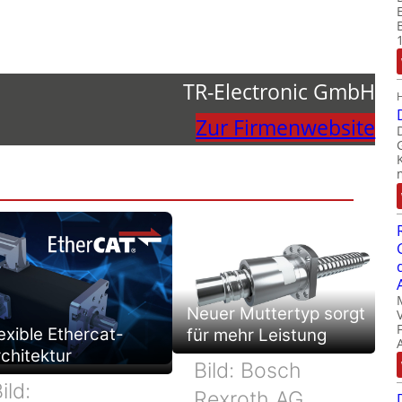
TR-Electronic GmbH
Zur Firmenwebsite
Neuer Muttertyp sorgt
exible Ethercat-
für mehr Leistung
chitektur
Bild: Bosch
ild:
Rexroth AG