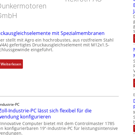
Dunkermotoren
GmbH
ckausgleichselemente mit Spezialmembranen
er stellt mit Agro ein hochrobustes, aus rostfreiem Stahl
(V4A) gefertigtes Druckausgleichselement mit M12x1.5-
chlussgewinde eingeführt.
:
Weiterlesen
D
r
u
c
E
k
a
Industrie-PC
u
Zoll-Industrie-PC lässt sich flexibel für die
s
endung konfigurieren
g
 Innovative Computer bietet mit dem Controlmaster 1785
l
n konfigurierbaren 19“-Industrie-PC für leistungsintensive
endungen.
e