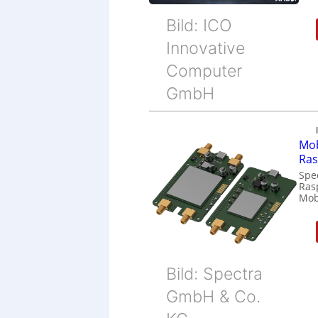
Bild: ICO
Innovative
Computer
GmbH
Mob
Ras
Spe
Ras
Mob
Bild: Spectra
GmbH & Co.