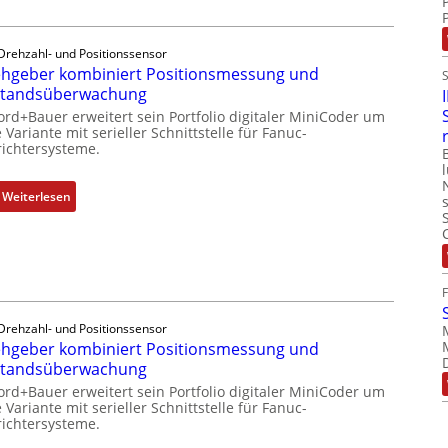
f
l
C
u
m
l
n
e
Drehzahl- und Positionssensor
ä
k
hgeber kombiniert Positionsmessung und
m
s
m
standsüberwachung
b
s
o
r
ord+Bauer erweitert sein Portfolio digitaler MiniCoder um
t
d
 Variante mit serieller Schnittstelle für Fanuc-
a
s
ichtersysteme.
u
n
i
l
e
c
e
:
Weiterlesen
n
h
b
D
f
r
r
l
i
e
e
n
h
x
g
g
i
e
e
b
Drehzahl- und Positionssensor
n
b
hgeber kombiniert Positionsmessung und
e
4
e
standsüberwachung
l
G
r
f
ord+Bauer erweitert sein Portfolio digitaler MiniCoder um
u
k
 Variante mit serieller Schnittstelle für Fanuc-
ü
ichtersysteme.
n
o
r
d
m