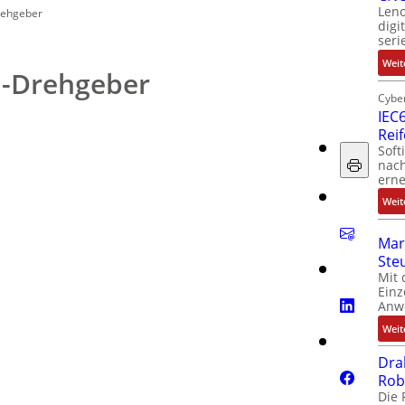
Leno
Drehgeber
digi
seri
Weit
n-Drehgeber
Cyber
IEC6
Rei
Soft
nach
erne
Weit
Mar
Ste
Mit 
Einz
Anw
Weit
Dra
Rob
Die 