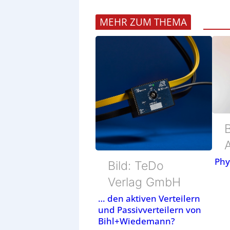
MEHR ZUM THEMA
Phy
Bild: TeDo
Verlag GmbH
… den aktiven Verteilern
und Passivverteilern von
Bihl+Wiedemann?