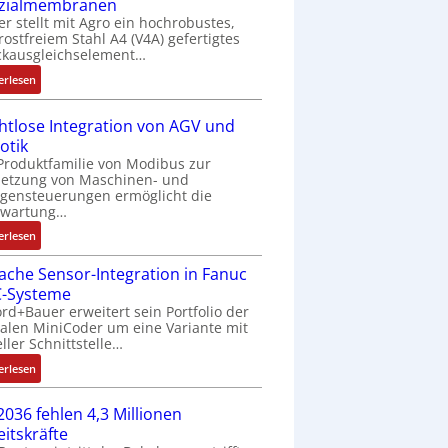
zialmembranen
C
er stellt mit Agro ein hochrobustes,
6
rostfreiem Stahl A4 (V4A) gefertigtes
2
ckausgleichselement…
4
:
4
erlesen
D
3
r
-
htlose Integration von AGV und
u
Z
otik
c
e
Produktfamilie von Modibus zur
k
r
netzung von Maschinen- und
a
t
gensteuerungen ermöglicht die
nwartung…
u
i
s
f
:
erlesen
g
i
D
l
z
fache Sensor-Integration in Fanuc
r
e
i
-Systeme
a
i
e
rd+Bauer erweitert sein Portfolio der
h
c
talen MiniCoder um eine Variante mit
r
t
eller Schnittstelle…
h
u
l
s
n
:
o
erlesen
e
g
E
s
l
b
i
e
2036 fehlen 4,3 Millionen
e
e
n
I
eitskräfte
m
s
f
n