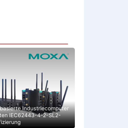
basierte Industriecomputer
lten IEC62443-4-2-SL2-
fizierung