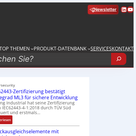
Linke
Yo
Newsletter
TOP THEMEN
PRODUKT-DATENBANK
SERVICES
KONTAKT
rsecurity
2443-Zertifizierung bestätigt
fegrad ML3 für sichere Entwicklung
ing Industrial hat seine Zertifizierung
 IEC62443-4-1:2018 durch TÜV Süd
uert und erstmals…
:
erlesen
I
ckausgleichselemente mit
E