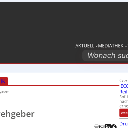
AKTUELL
MEDIATHEK
Search
IK
Cybe
IEC6
Rei
geber
Soft
nach
erne
ehgeber
Weit
Dru