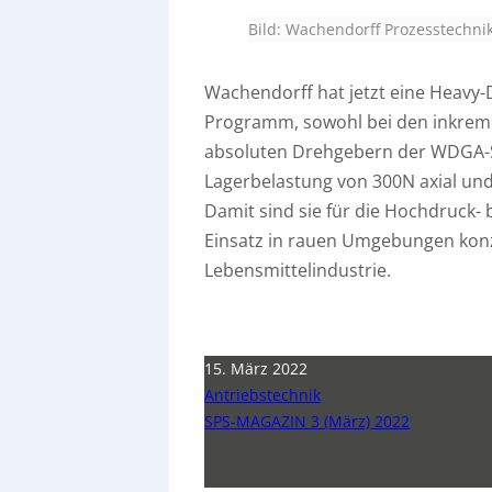
Bild: Wachendorff Prozesstechn
Wachendorff hat jetzt eine Heavy
Programm, sowohl bei den inkrem
absoluten Drehgebern der WDGA-Se
Lagerbelastung von 300N axial und
Damit sind sie für die Hochdruck- 
Einsatz in rauen Umgebungen konzi
Lebensmittelindustrie.
15. März 2022
Antriebstechnik
SPS-MAGAZIN 3 (März) 2022