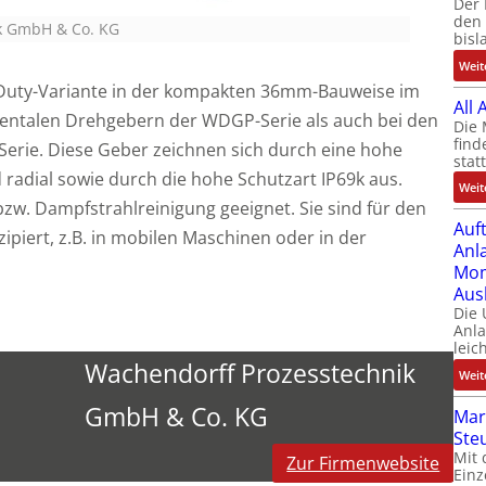
Der 
den 
ik GmbH & Co. KG
bisl
Weit
-Duty-Variante in der kompakten 36mm-Bauweise im
All
entalen Drehgebern der WDGP-Serie als auch bei den
Die 
find
rie. Diese Geber zeichnen sich durch eine hohe
stat
 radial sowie durch die hohe Schutzart IP69k aus.
Weit
bzw. Dampfstrahlreinigung geeignet. Sie sind für den
Auf
piert, z.B. in mobilen Maschinen oder in der
Anl
Mom
Aus
Die
Anl
leic
Wachendorff Prozesstechnik
Weit
GmbH & Co. KG
Mar
Ste
Mit 
Zur Firmenwebsite
Einz