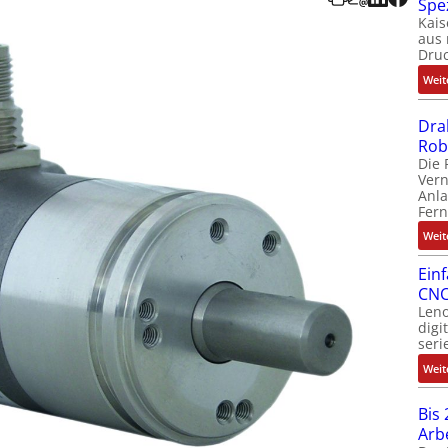
Spe
Kais
aus 
Dru
Weit
Dra
Rob
Die 
Ver
Anla
Fer
Weit
Ein
CNC
Leno
digi
seri
Weit
Bis 
Arb