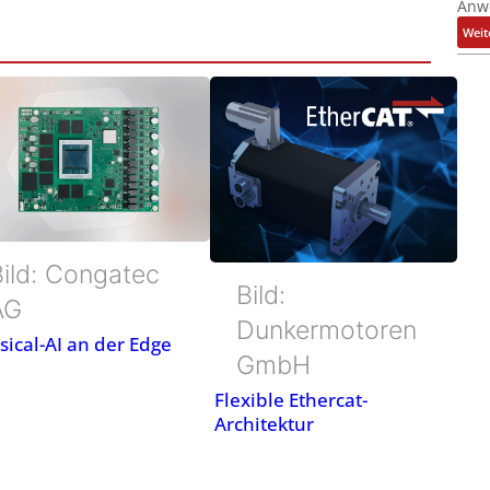
Anw
Weit
Bild: Congatec
Bild:
AG
Dunkermotoren
sical-AI an der Edge
GmbH
Flexible Ethercat-
Architektur