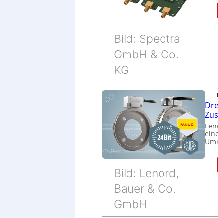
Bild: Spectra
GmbH & Co.
KG
Dre
Zu
Len
eine
Umr
Bild: Lenord,
Bauer & Co.
GmbH