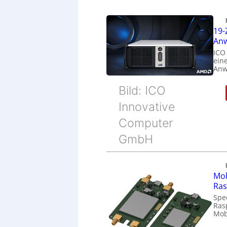
19-
Anw
ICO
eine
Anw
Bild: ICO
Innovative
Computer
GmbH
Mob
Ras
Spe
Ras
Mob