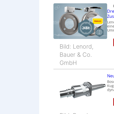
Dre
Zu
Len
eine
Umr
Bild: Lenord,
Bauer & Co.
GmbH
Neu
Bos
Kug
dyn