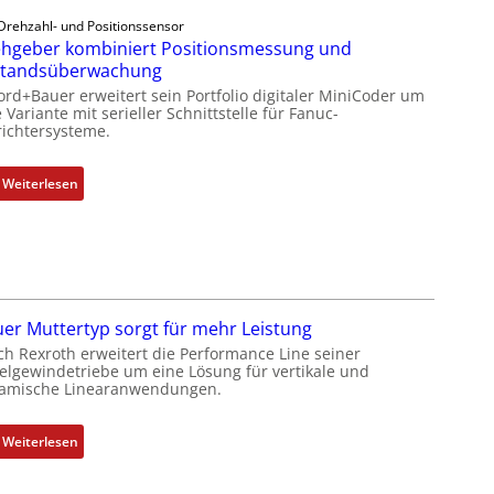
i
e
e
b
Drehzahl- und Positionssensor
n
b
hgeber kombiniert Positionsmessung und
e
4
e
standsüberwachung
l
G
r
f
ord+Bauer erweitert sein Portfolio digitaler MiniCoder um
u
k
 Variante mit serieller Schnittstelle für Fanuc-
ü
ichtersysteme.
n
o
r
d
m
d
5
b
:
Weiterlesen
i
G
i
D
e
a
n
r
A
u
i
e
n
f
e
h
w
d
r
g
e
e
t
e
n
er Muttertyp sorgt für mehr Leistung
n
P
b
d
ch Rexroth erweitert die Performance Line seiner
R
o
e
elgewindetriebe um eine Lösung für vertikale und
u
a
amische Linearanwendungen.
s
r
n
s
i
k
g
p
t
o
:
k
Weiterlesen
b
i
m
N
o
e
o
b
e
n