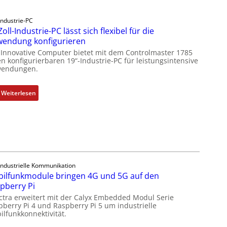
Industrie-PC
Zoll-Industrie-PC lässt sich flexibel für die
endung konfigurieren
 Innovative Computer bietet mit dem Controlmaster 1785
n konfigurierbaren 19“-Industrie-PC für leistungsintensive
endungen.
:
Weiterlesen
1
9
-
Z
o
l
Industrielle Kommunikation
l
ilfunkmodule bringen 4G und 5G auf den
-
pberry Pi
I
ctra erweitert mit der Calyx Embedded Modul Serie
n
pberry Pi 4 und Raspberry Pi 5 um industrielle
d
ilfunkkonnektivität.
u