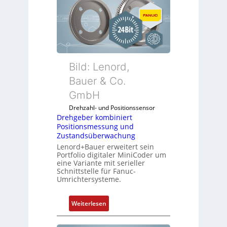
Bild: Lenord,
Bauer & Co.
GmbH
Drehzahl- und Positionssensor
Drehgeber kombiniert
Positionsmessung und
Zustandsüberwachung
Lenord+Bauer erweitert sein
Portfolio digitaler MiniCoder um
eine Variante mit serieller
Schnittstelle für Fanuc-
Umrichtersysteme.
:
Weiterlesen
D
r