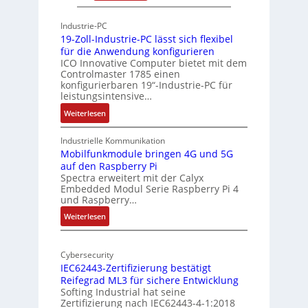
P
h
h
Industrie-PC
i
y
19-Zoll-Industrie-PC lässt sich flexibel
t
s
für die Anwendung konfigurieren
e
i
ICO Innovative Computer bietet mit dem
k
Controlmaster 1785 einen
c
konfigurierbaren 19“-Industrie-PC für
t
a
leistungsintensive…
u
l
:
Weiterlesen
r
-
1
A
9
Industrielle Kommunikation
I
-
Mobilfunkmodule bringen 4G und 5G
a
auf den Raspberry Pi
Z
Spectra erweitert mit der Calyx
n
o
Embedded Modul Serie Raspberry Pi 4
l
d
und Raspberry…
l
e
:
Weiterlesen
-
r
M
I
E
o
n
d
Cybersecurity
b
d
g
IEC62443-Zertifizierung bestätigt
i
u
e
Reifegrad ML3 für sichere Entwicklung
l
s
Softing Industrial hat seine
f
t
Zertifizierung nach IEC62443-4-1:2018
u