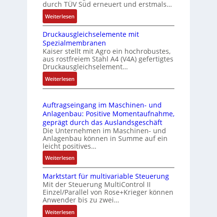
r
durch TÜV Süd erneuert und erstmals…
n
i
:
Weiterlesen
k
e
I
m
-
Druckausgleichselemente mit
E
o
P
Spezialmembranen
C
d
C
Kaiser stellt mit Agro ein hochrobustes,
6
u
l
aus rostfreiem Stahl A4 (V4A) gefertigtes
2
l
ä
Druckausgleichselement…
4
e
s
:
Weiterlesen
4
b
s
D
3
r
t
r
-
i
s
Auftragseingang im Maschinen- und
u
Z
n
i
Anlagenbau: Positive Momentaufnahme,
c
e
g
c
geprägt durch das Auslandsgeschäft
k
r
e
h
Die Unternehmen im Maschinen- und
a
t
Anlagenbau können in Summe auf ein
n
f
u
i
leicht positives…
4
l
s
f
G
e
:
Weiterlesen
g
i
u
x
A
l
z
n
i
Marktstart für multivariable Steuerung
u
e
i
Mit der Steuerung MultiControl II
d
b
f
i
e
Einzel/Parallel von Rose+Krieger können
5
e
t
c
Anwender bis zu zwei…
r
G
l
r
h
u
a
:
Weiterlesen
f
a
s