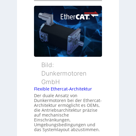
d
s
e
s
i
u
ü
t
e
b
i
r
e
o
M
r
n
u
w
s
t
a
m
t
c
e
e
h
s
r
Bild:
u
s
t
n
u
Dunkermotoren
y
g
n
GmbH
p
g
s
Flexible Ethercat-Architektur
u
o
Der duale Ansatz von
n
Dunkermotoren bei der Ethercat-
r
d
Architektur ermöglicht es OEMs,
g
die Antriebsarchitektur präzise
Z
t
auf mechanische
u
Einschränkungen,
f
s
Umgebungsbedingungen und
ü
das Systemlayout abzustimmen.
t
r
a