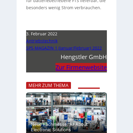
für batteriebetriebene FTS lieferbar, die
besonders wenig Strom verbrauchen.
3. Februar 2022
Antriebstechnik
SPS-MAGAZIN 1 (Januar/Februar) 2022
Hengstler GmbH
Zur Firmenwebsite
MEHR ZUM THEMA
Neue Fachmesse: All About
Electronic Solutions