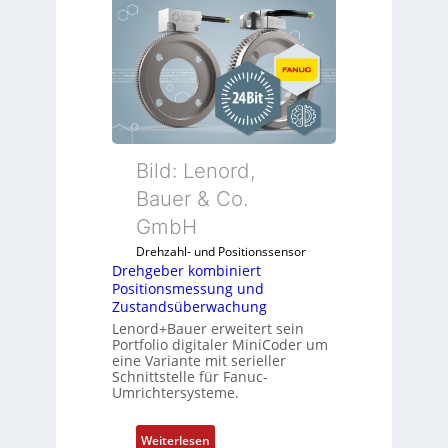
e
h
g
e
b
e
r
k
Bild: Lenord,
o
Bauer & Co.
m
GmbH
b
i
Drehzahl- und Positionssensor
n
Drehgeber kombiniert
Positionsmessung und
i
Zustandsüberwachung
e
Lenord+Bauer erweitert sein
r
Portfolio digitaler MiniCoder um
t
eine Variante mit serieller
P
Schnittstelle für Fanuc-
Umrichtersysteme.
o
s
i
:
Weiterlesen