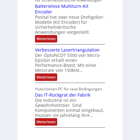
Für sicherheitskritische Anwendungen
l
n
ä
e
Batterielose Multiturn-Kit
o
s
f
r
o
Encoder
n
h
r
t
Posital hat zwei neue Drehgeber-
g
ä
l
e
Modelle (Kit Encoder) für
l
o
e
sicherheitskritische
t
s
w
S
Anwendungen vorgestellt.
e
ä
c
F
:
Weiterlesen
h
a
h
B
u
n
l
a
t
g
Verbesserte Lasertriangulation
t
t
z
s
Der OptoNCDT 5500 von Micro-
t
l
c
Epsilon erhält einen
e
a
h
Performance-Boost: Mit einer
r
c
a
i
Messrate von 150kHz…
k
l
e
b
t
:
Weiterlesen
l
e
u
V
o
s
n
e
s
c
Hutschienen-PC für raue Bedingungen
g
r
e
h
Das IT-Rückgrat der Fabrik
b
M
i
e
Die Industrie ist ein
u
c
s
l
Gewohnheitstier. Sind
h
s
t
Komponenten einmal eingebaut,
t
e
i
müssen sie jahrelang ihre…
u
r
t
n
t
:
u
Weiterlesen
g
e
D
r
f
L
a
n
ü
a
s
-
r
s
I
K