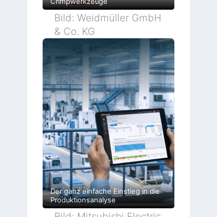
Crimpwerkzeuge
Bild: Weidmüller GmbH
& Co. KG
Der ganz einfache Einstieg in die
Produktionsanalyse
Bild: Mitsubishi Electric