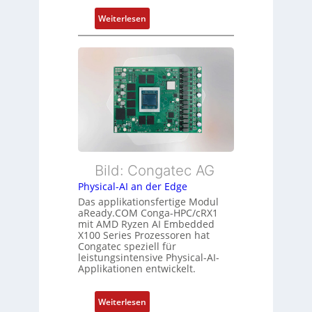
m
n
:
Weiterlesen
e
d
F
h
s
l
r
ü
e
L
b
x
e
e
i
i
r
b
s
w
l
t
a
e
u
c
E
n
h
t
Bild: Congatec AG
g
u
h
Physical-AI an der Edge
n
e
Das applikationsfertige Modul
g
r
aReady.COM Conga-HPC/cRX1
c
mit AMD Ryzen AI Embedded
X100 Series Prozessoren hat
a
Congatec speziell für
t
leistungsintensive Physical-AI-
-
Applikationen entwickelt.
A
r
:
Weiterlesen
c