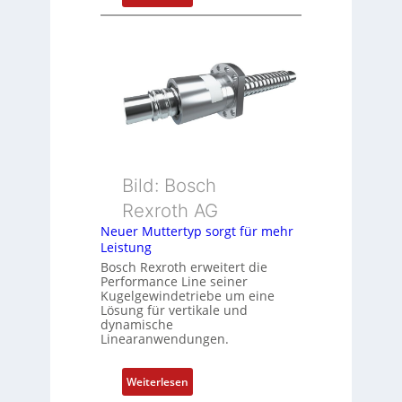
t
D
i
r
o
e
n
h
s
g
m
e
e
b
s
e
s
r
u
k
Bild: Bosch
n
o
Rexroth AG
g
m
Neuer Muttertyp sorgt für mehr
u
b
Leistung
n
i
Bosch Rexroth erweitert die
d
n
Performance Line seiner
Z
i
Kugelgewindetriebe um eine
u
Lösung für vertikale und
e
dynamische
s
r
Linearanwendungen.
t
t
a
P
:
Weiterlesen
n
o
N