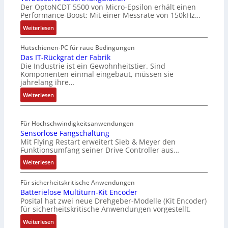
Der OptoNCDT 5500 von Micro-Epsilon erhält einen
Performance-Boost: Mit einer Messrate von 150kHz…
:
Weiterlesen
V
e
Hutschienen-PC für raue Bedingungen
r
Das IT-Rückgrat der Fabrik
Die Industrie ist ein Gewohnheitstier. Sind
b
Komponenten einmal eingebaut, müssen sie
e
jahrelang ihre…
s
:
s
Weiterlesen
D
e
a
r
Für Hochschwindigkeitsanwendungen
s
t
Sensorlose Fangschaltung
I
e
Mit Flying Restart erweitert Sieb & Meyer den
T
L
Funktionsumfang seiner Drive Controller aus…
-
a
:
R
Weiterlesen
s
S
ü
e
e
c
r
Für sicherheitskritische Anwendungen
n
k
Batterielose Multiturn-Kit Encoder
t
Posital hat zwei neue Drehgeber-Modelle (Kit Encoder)
s
g
r
für sicherheitskritische Anwendungen vorgestellt.
o
r
i
r
a
a
:
Weiterlesen