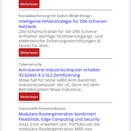
l
:
s
Weiterlesen
m
t
R
o
i
S
e
u
Kanalabsicherung mit Switch-Mode-Design
s
c
k
v
Intelligente Fehlerstrategie für DIN-Schienen-
c
h
Netzteile
o
e
h
24V-Schaltschränke für die DIN-Schiene
u
r
r
e
enthalten wichtige Stromversorgungs- und
t
d
ä
G
elektronische Sicherungsvorrichtungen (E-
z
b
n
e
Fuses) für eine…
l
e
i
h
:
Weiterlesen
a
t
t
ä
I
c
e
ä
u
n
Cybersecurity
k
i
t
s
t
Arm-basierte Industriecomputer erhalten
b
l
b
e
IEC62443-4-2-SL2-Zertifizierung
e
e
i
e
d
Moxa hat für seine 64Bit-Arm-basierten
l
s
g
g
e
Industriecomputer der UC-Serie mit dem
l
c
u
i
h
Betriebssystem Moxa Industrial…
i
h
n
n
n
:
Weiterlesen
g
i
g
n
u
A
e
c
b
t
n
r
n
Industrielle Kommunikation
h
e
a
g
m
Modulare Routergeneration kombiniert
t
t
i
n
e
Flexibilität, Edge Computing und Security
-
e
u
m
d
n
Insys Icom erweitert sein Portfolio um die
b
F
n
2
e
modulare Routergeneration MRX.neo.
a
e
g