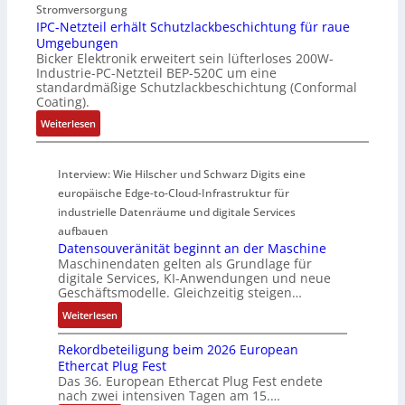
u
e
Stromversorgung
u
t
f
r
IPC-Netzteil erhält Schutzlackbeschichtung für raue
n
E
Umgebungen
f
W
g
n
Bicker Elektronik erweitert sein lüfterloses 200W-
e
e
f
c
Industrie-PC-Netzteil BEP-520C um eine
r
g
ü
o
standardmäßige Schutzlackbeschichtung (Conformal
m
s
r
d
Coating).
o
e
C
e
:
Weiterlesen
d
n
r
r
I
u
s
i
P
l
o
m
Interview: Wie Hilscher und Schwarz Digits eine
C
e
r
p
-
europäische Edge-to-Cloud-Infrastruktur für
m
ü
w
N
industrielle Datenräume und digitale Services
i
b
e
e
t
aufbauen
e
r
t
Datensouveränität beginnt an der Maschine
2
r
k
z
Maschinendaten gelten als Grundlage für
0
w
z
digitale Services, KI-Anwendungen und neue
t
u
a
e
Geschäftsmodelle. Gleichzeitig steigen…
e
n
c
u
i
:
Weiterlesen
d
h
g
l
D
4
t
e
e
Rekordbeteiligung beim 2026 European
a
0
t
r
Ethercat Plug Fest
t
A
h
Das 36. European Ethercat Plug Fest endete
h
e
e
nach zwei intensiven Tagen am 15.…
ä
n
r