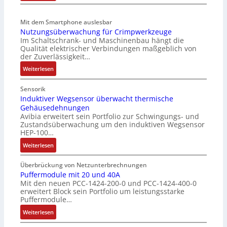
l
t
n
B
o
d
g
a
s
e
Mit dem Smartphone auslesbar
u
t
e
Nutzungsüberwachung für Crimpwerkzeuge
r
l
t
Im Schaltschrank- und Maschinenbau hängt die
F
F
a
e
Qualität elektrischer Verbindungen maßgeblich von
a
a
t
r
der Zuverlässigkeit…
n
b
i
i
:
Weiterlesen
g
r
o
e
N
s
i
n
l
u
c
Sensorik
k
o
t
Induktiver Wegsensor überwacht thermische
h
s
Gehäusedehnungen
z
a
e
Avibia erweitert sein Portfolio zur Schwingungs- und
u
l
M
Zustandsüberwachung um den induktiven Wegsensor
n
t
u
HEP-100…
g
u
l
:
Weiterlesen
s
n
t
I
ü
g
i
n
b
Überbrückung von Netzunterbrechnungen
t
d
Puffermodule mit 20 und 40A
e
u
Mit den neuen PCC-1424-200-0 und PCC-1424-400-0
u
r
r
erweitert Block sein Portfolio um leistungsstarke
k
w
n
Puffermodule…
t
a
-
:
i
Weiterlesen
c
K
P
v
h
i