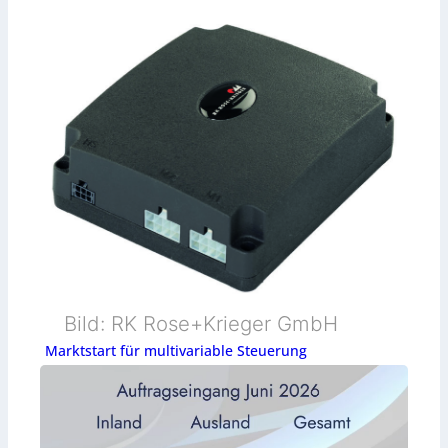
Bild: RK Rose+Krieger GmbH
Marktstart für multivariable Steuerung