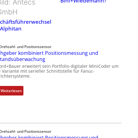
Bihl+Wiedemann?
ild: Antecs
GmbH
chäftsführerwechsel
 Alphitan
Drehzahl- und Positionssensor
hgeber kombiniert Positionsmessung und
standsüberwachung
ord+Bauer erweitert sein Portfolio digitaler MiniCoder um
 Variante mit serieller Schnittstelle für Fanuc-
ichtersysteme.
:
Weiterlesen
D
r
e
h
g
e
Drehzahl- und Positionssensor
b
hgeber kombiniert Positionsmessung und