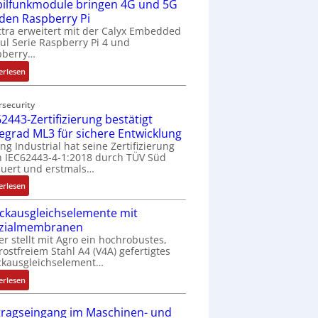
ilfunkmodule bringen 4G und 5G
-
Z
 den Raspberry Pi
o
tra erweitert mit der Calyx Embedded
l Serie Raspberry Pi 4 und
l
pberry…
l
-
:
erlesen
I
M
n
o
rsecurity
d
b
2443-Zertifizierung bestätigt
u
i
fegrad ML3 für sichere Entwicklung
s
l
ing Industrial hat seine Zertifizierung
t
f
 IEC62443-4-1:2018 durch TÜV Süd
r
u
uert und erstmals…
i
n
:
erlesen
e
k
I
-
m
ckausgleichselemente mit
E
P
o
zialmembranen
C
C
d
er stellt mit Agro ein hochrobustes,
6
l
u
rostfreiem Stahl A4 (V4A) gefertigtes
2
ä
l
ckausgleichselement…
4
s
e
:
4
erlesen
s
b
D
3
t
r
r
-
tragseingang im Maschinen- und
s
i