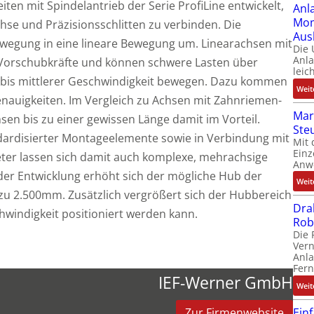
iten mit Spindelantrieb der Serie ProfiLine entwickelt,
Anl
Mom
hse und Präzisionsschlitten zu verbinden. Die
Aus
wegung in eine lineare Bewegung um. Linearachsen mit
Die
Anl
 Vorschubkräfte und können schwere Lasten über
leic
r bis mittlerer Geschwindigkeit bewegen. Dazu kommen
Weit
nauigkeiten. Im Vergleich zu Achsen mit Zahnriemen-
Mar
sen bis zu einer gewissen Länge damit im Vorteil.
Ste
ndardisierter Montageelemente sowie in Verbindung mit
Mit 
Einz
eter lassen sich damit auch komplexe, mehrachsige
Anw
der Entwicklung erhöht sich der mögliche Hub der
Weit
s zu 2.500mm. Zusätzlich vergrößert sich der Hubbereich
Dra
windigkeit positioniert werden kann.
Rob
Die 
Ver
Anla
Fer
IEF-Werner GmbH
Weit
Ein
Zur Firmenwebsite