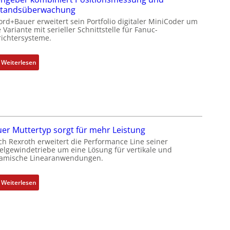
e
standsüberwachung
r
ord+Bauer erweitert sein Portfolio digitaler MiniCoder um
k
 Variante mit serieller Schnittstelle für Fanuc-
ichtersysteme.
o
m
b
:
Weiterlesen
i
D
n
r
i
e
e
h
r
g
t
e
er Muttertyp sorgt für mehr Leistung
P
b
ch Rexroth erweitert die Performance Line seiner
o
e
elgewindetriebe um eine Lösung für vertikale und
amische Linearanwendungen.
s
r
i
k
t
o
:
Weiterlesen
i
m
N
o
b
e
n
i
u
s
n
e