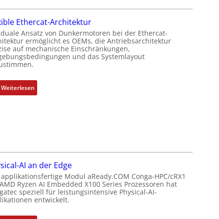
m
i
r
e
e
M
xible Ethercat-Architektur
s
r
u
 duale Ansatz von Dunkermotoren bei der Ethercat-
s
t
t
hitektur ermöglicht es OEMs, die Antriebsarchitektur
u
P
t
zise auf mechanische Einschränkungen,
n
o
ebungsbedingungen und das Systemlayout
e
ustimmen.
g
s
r
u
i
t
n
t
:
Weiterlesen
y
d
i
F
p
Z
o
l
s
u
n
e
o
s
s
x
r
t
m
i
g
a
e
b
t
n
s
l
f
sical-AI an der Edge
d
s
e
ü
 applikationsfertige Modul aReady.COM Conga-HPC/cRX1
s
u
E
r
 AMD Ryzen AI Embedded X100 Series Prozessoren hat
ü
n
t
m
atec speziell für leistungsintensive Physical-AI-
b
ikationen entwickelt.
g
h
e
e
u
e
h
r