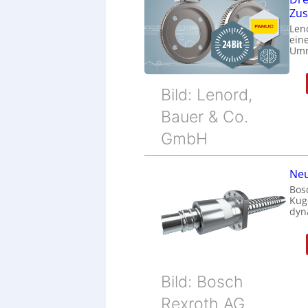
Zu
Len
eine
Umr
Bild: Lenord,
Bauer & Co.
GmbH
Neu
Bos
Kug
dyn
Bild: Bosch
Rexroth AG