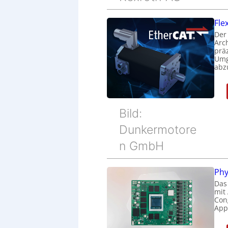
Fle
Der
Arc
prä
Umg
abz
Bild:
Dunkermotore
n GmbH
Phy
Das
mit
Cong
Appl