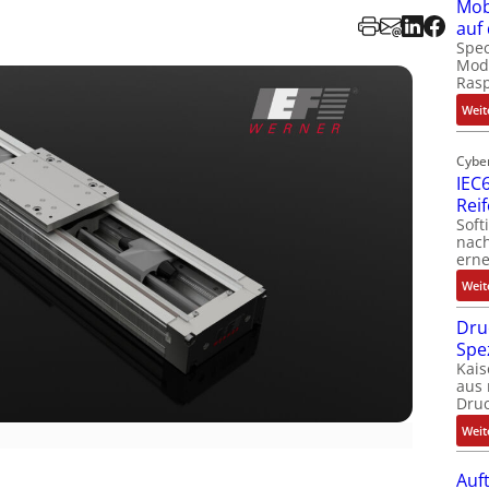
Mob
auf
Spec
Modu
Ras
Weit
Cybe
IEC6
Rei
Soft
nach
erne
Weit
Dru
Spe
Kais
aus 
Dru
Weit
Auf