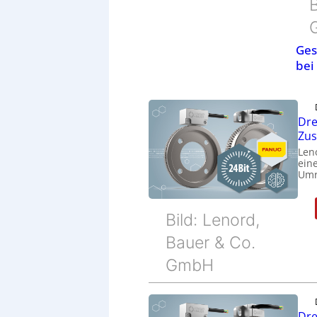
B
Ges
bei
Dre
Zu
Len
eine
Umr
Bild: Lenord,
Bauer & Co.
GmbH
Dre