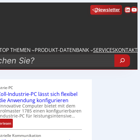
Linke
Yo
Newsletter
TOP THEMEN
PRODUKT-DATENBANK
SERVICES
KONTAKT
strie-PC
oll-Industrie-PC lässt sich flexibel
 die Anwendung konfigurieren
Innovative Computer bietet mit dem
rolmaster 1785 einen konfigurierbaren
Industrie-PC für leistungsintensive…
:
erlesen
1
9
strielle Kommunikation