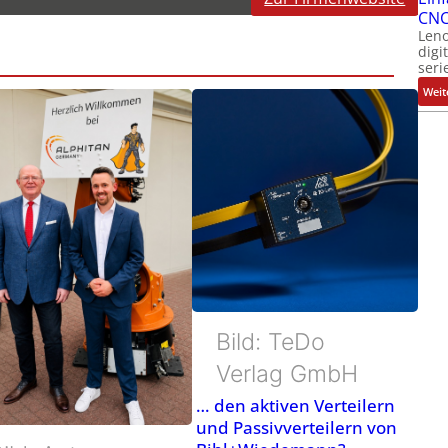
CNC
Leno
digi
seri
Weit
Bild: TeDo
Verlag GmbH
… den aktiven Verteilern
und Passivverteilern von