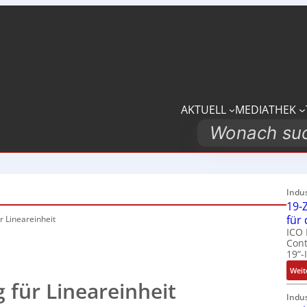
AKTUELL
MEDIATHEK
Search
Indu
19-Z
für
r Lineareinheit
ICO 
Cont
19“-
Weit
 für Lineareinheit
Indu