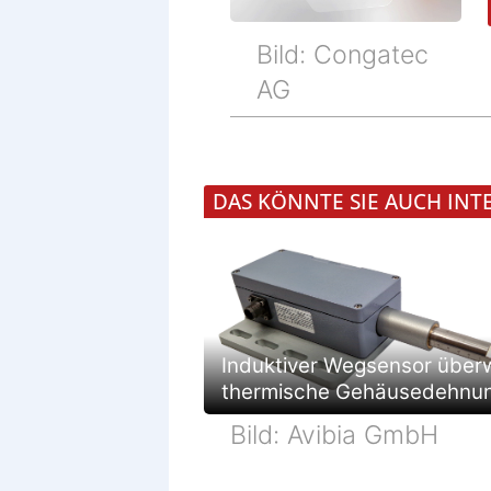
Bild: Congatec
AG
DAS KÖNNTE SIE AUCH INT
Induktiver Wegsensor über
thermische Gehäusedehnu
Bild: Avibia GmbH