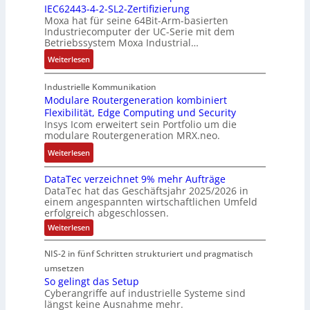
IEC62443-4-2-SL2-Zertifizierung
w
e
i
e
e
Moxa hat für seine 64Bit-Arm-basierten
a
l
g
d
g
Industriecomputer der UC-Serie mit dem
n
l
u
e
i
Betriebssystem Moxa Industrial…
d
i
n
h
n
:
Weiterlesen
,
g
g
n
n
A
K
e
b
u
t
r
o
n
Industrielle Kommunikation
e
n
a
m
Modulare Routergeneration kombiniert
s
t
i
g
n
Flexibilität, Edge Computing und Security
-
t
e
m
e
d
Insys Icom erweitert sein Portfolio um die
b
e
F
2
n
e
modulare Routergeneration MRX.neo.
a
n
e
0
r
s
:
u
h
Weiterlesen
2
M
i
M
n
l
6
a
e
DataTec verzeichnet 9% mehr Aufträge
o
d
e
E
s
DataTec hat das Geschäftsjahr 2025/2026 in
r
d
S
r
u
c
einem angespannten wirtschaftlichen Umfeld
t
u
t
s
r
h
erfolgreich abgeschlossen.
e
l
ö
t
o
i
:
Weiterlesen
I
a
r
r
p
n
D
n
r
a
a
a
e
e
NIS-2 in fünf Schritten strukturiert und pragmatisch
t
d
e
n
t
a
a
umsetzen
u
R
f
e
n
T
So gelingt das Setup
s
o
ä
g
e
E
Cyberangriffe auf industrielle Systeme sind
c
t
u
l
i
t
längst keine Ausnahme mehr.
v
r
t
l
e