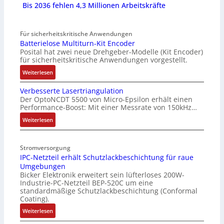
Bis 2036 fehlen 4,3 Millionen Arbeitskräfte
Für sicherheitskritische Anwendungen
Batterielose Multiturn-Kit Encoder
Posital hat zwei neue Drehgeber-Modelle (Kit Encoder)
für sicherheitskritische Anwendungen vorgestellt.
:
Weiterlesen
B
Verbesserte Lasertriangulation
a
Der OptoNCDT 5500 von Micro-Epsilon erhält einen
t
Performance-Boost: Mit einer Messrate von 150kHz…
t
e
:
Weiterlesen
r
V
i
e
Stromversorgung
e
r
IPC-Netzteil erhält Schutzlackbeschichtung für raue
l
b
Umgebungen
o
e
Bicker Elektronik erweitert sein lüfterloses 200W-
s
s
Industrie-PC-Netzteil BEP-520C um eine
e
s
standardmäßige Schutzlackbeschichtung (Conformal
M
e
Coating).
u
r
:
Weiterlesen
l
t
I
t
e