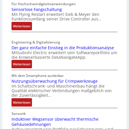
P
Für Hochschwindigkeitsanwendungen
i
L
C
Sensorlose Fangschaltung
t
a
Mit Flying Restart erweitert Sieb & Meyer den
-
u
s
Funktionsumfang seiner Drive Controller aus…
N
r
e
e
:
Weiterlesen
n
r
t
S
-
t
z
e
K
r
t
Engineering & Digitalisierung
n
i
i
e
Der ganz einfache Einstieg in die Produktionsanalyse
s
t
a
Mitsubishi Electric erweitert sein Softwareportfolio um
i
o
E
n
die browserbasierte DataNavigateApp.
l
r
n
g
e
:
l
Weiterlesen
c
u
r
D
o
o
l
h
e
s
Mit dem Smartphone auslesbar
d
a
ä
r
e
Nutzungsüberwachung für Crimpwerkzeuge
e
t
l
Im Schaltschrank- und Maschinenbau hängt die
g
F
r
i
Qualität elektrischer Verbindungen maßgeblich von
t
a
a
o
der Zuverlässigkeit…
S
n
n
n
c
:
z
Weiterlesen
g
h
N
e
s
u
u
i
c
Sensorik
t
t
n
Induktiver Wegsensor überwacht thermische
h
z
Gehäusedehnungen
z
f
a
l