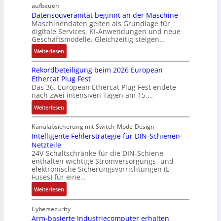
i
i
b
m
e
i
aufbauen
d
t
e
g
Datensouveränität beginnt an der Maschine
r
o
l
2
Maschinendaten gelten als Grundlage für
r
e
k
n
e
digitale Services, KI-Anwendungen und neue
0
w
b
z
s
Geschäftsmodelle. Gleichzeitig steigen…
i
u
a
u
e
a
t
n
c
:
n
Weiterlesen
u
n
u
d
h
D
g
g
a
n
Rekordbeteiligung beim 2026 European
4
t
a
e
e
l
g
Ethercat Plug Fest
0
t
t
n
y
e
Das 36. European Ethercat Plug Fest endete
A
h
e
s
nach zwei intensiven Tagen am 15.…
n
e
n
e
r
:
r
s
Weiterlesen
e
R
m
o
d
e
i
u
Kanalabsicherung mit Switch-Mode-Design
u
k
s
v
Intelligente Fehlerstrategie für DIN-Schienen-
z
Netzteile
o
c
e
i
24V-Schaltschränke für die DIN-Schiene
r
h
r
enthalten wichtige Stromversorgungs- und
e
d
e
ä
elektronische Sicherungsvorrichtungen (E-
r
b
G
n
Fuses) für eine…
e
e
e
i
n
:
Weiterlesen
t
h
t
A
I
e
ä
ä
u
n
Cybersecurity
i
u
t
f
t
Arm-basierte Industriecomputer erhalten
l
s
b