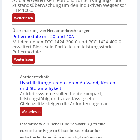
Avibia erweitert sein Portfolio zur Schwingungs- und
u
a
l
Zustandsüberwachung um den induktiven Wegsensor
a
n
c
t
HEP-100…
c
g
h
u
:
k
Weiterlesen
s
e
n
I
b
ü
E
g
n
e
b
Überbrückung von Netzunterbrechnungen
i
d
s
Puffermodule mit 20 und 40A
e
n
Mit den neuen PCC-1424-200-0 und PCC-1424-400-0
u
c
r
s
erweitert Block sein Portfolio um leistungsstarke
k
h
w
t
Puffermodule…
t
i
a
i
:
i
Weiterlesen
c
c
e
P
v
h
h
g
u
e
t
u
i
Antriebstechnik
f
r
u
n
n
Hybridleitungen reduzieren Aufwand, Kosten
f
W
n
g
d
und Störanfälligkeit
e
e
g
f
i
Antriebssysteme sollen heute kompakt,
r
g
f
ü
e
leistungsfähig und zuverlässig sein.
m
s
ü
r
P
Gleichzeitig steigen die Anforderungen an…
o
e
r
C
r
:
Weiterlesen
d
n
r
r
o
H
u
s
a
i
d
y
Interview: Wie Hilscher und Schwarz Digits eine
l
o
u
m
u
b
europäische Edge-to-Cloud-Infrastruktur für
e
r
e
p
k
r
m
ü
U
industrielle Datenräume und digitale Services
w
t