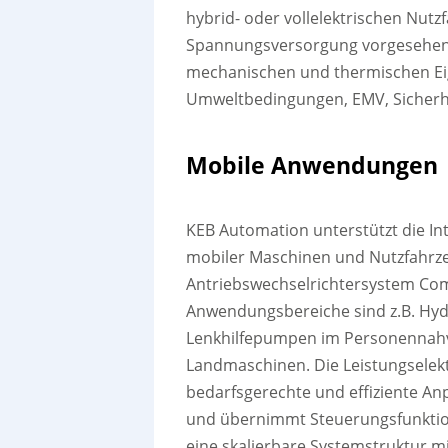
hybrid- oder vollelektrischen Nut
Spannungsversorgung vorgesehen 
mechanischen und thermischen Eig
Umweltbedingungen, EMV, Sicherhe
Mobile Anwendungen
KEB Automation unterstützt die Int
mobiler Maschinen und Nutzfahr
Antriebswechselrichtersystem Com
Anwendungsbereiche sind z.B. Hy
Lenkhilfepumpen im Personennahv
Landmaschinen. Die Leistungselekt
bedarfsgerechte und effiziente 
und übernimmt Steuerungsfunktion
eine skalierbare Systemstruktur mit