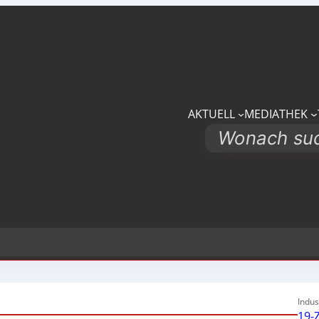
AKTUELL
MEDIATHEK
Search
Indus
19-Z