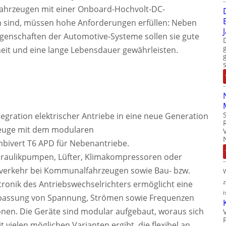
zfahrzeugen mit einer Onboard-Hochvolt-DC-
sind, müssen hohe Anforderungen erfüllen: Neben
enschaften der Automotive-Systeme sollen sie gute
it und eine lange Lebensdauer gewährleisten.
egration elektrischer Antriebe in eine neue Generation
zeuge mit dem modularen
bivert T6 APD für Nebenantriebe.
draulikpumpen, Lüfter, Klimakompressoren oder
erkehr bei Kommunalfahrzeugen sowie Bau- bzw.
ronik des Antriebswechselrichters ermöglicht eine
i
Anpassung von Spannung, Strömen sowie Frequenzen
en. Die Geräte sind modular aufgebaut, woraus sich
 vielen möglichen Varianten ergibt, die flexibel an