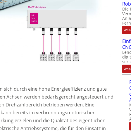
Rob
Die 
Ver
Anla
Fer
Weit
Ein
CNC
Leno
digi
seri
Weit
n sich durch eine hohe Energieeffizienz und gute
den Achsen werden bedarfsgerecht angesteuert und
n Drehzahlbereich betrieben werden. Eine
be kann bereits im verbrennungsmotorischen
rkung erzielen und die Qualität des eigentlichen
ektrische Antriebssysteme, die für den Einsatz in