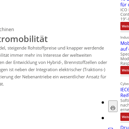
für
ICO 
Cont
19“-
Weit
schinen
tromobilität
Indus
Mob
el, steigende Rohstoffpreise und knapper werdende
auf
Spec
lität immer mehr ins Interesse der weltweiten
Modu
en der Entwicklung von Hybrid-, Brennstoffzellen oder
Ras
en ist neben der Integration elektrischer (Traktions-)
Weit
zierung der Nebenantriebe ein wesentlicher Ansatz für
ät.
Cyber
IEC6
Rei
Soft
nach
erne
Weit
Dru