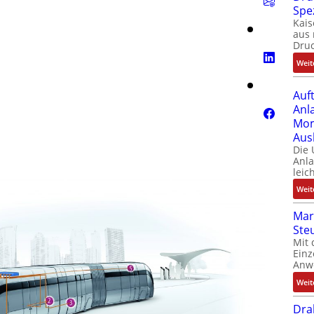
Spe
Kais
aus 
Dru
Weit
Auf
Anl
Mom
Aus
Die
Anl
leic
Weit
Mar
Ste
Mit 
Einz
Anw
Weit
Dra