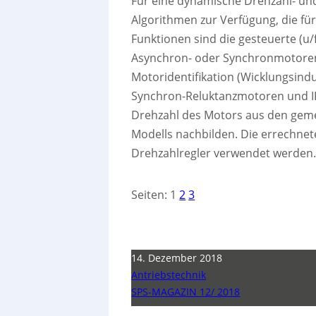
Für eine dynamische Drehzahl- u
Algorithmen zur Verfügung, die f
Funktionen sind die gesteuerte (u/
Asynchron- oder Synchronmotoren,
Motoridentifikation (Wicklungsinduk
Synchron-Reluktanzmotoren und IPM
Drehzahl des Motors aus den gem
Modells nachbilden. Die errechnet
Drehzahlregler verwendet werden
Seiten:
1
2
3
14. Dezember 2018
Antriebstechnik
SPS-MAGAZIN 12/ 2018