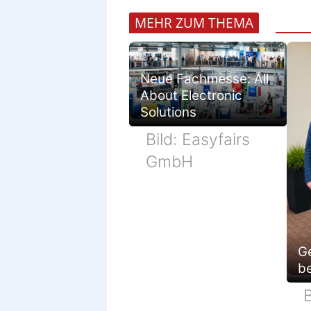
MEHR ZUM THEMA
Neue Fachmesse: All
About Electronic
Solutions
Bild: Easyfairs
GmbH
G
be
B