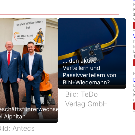
… den aktiven
Verteilern und
Passivverteilern von
Bihl+Wiedemann?
Bild: TeDo
Verlag GmbH
eschäftsführerwechsel
i Alphitan
ild: Antecs