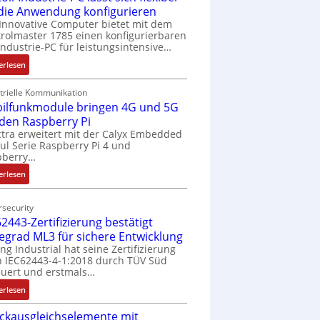
 die Anwendung konfigurieren
Innovative Computer bietet mit dem
rolmaster 1785 einen konfigurierbaren
Industrie-PC für leistungsintensive…
:
erlesen
1
9
trielle Kommunikation
ilfunkmodule bringen 4G und 5G
-
Z
 den Raspberry Pi
o
tra erweitert mit der Calyx Embedded
l Serie Raspberry Pi 4 und
l
pberry…
l
-
:
erlesen
I
M
n
o
security
d
b
2443-Zertifizierung bestätigt
u
i
fegrad ML3 für sichere Entwicklung
s
l
ing Industrial hat seine Zertifizierung
t
f
 IEC62443-4-1:2018 durch TÜV Süd
r
u
uert und erstmals…
i
n
:
erlesen
e
k
I
-
m
ckausgleichselemente mit
E