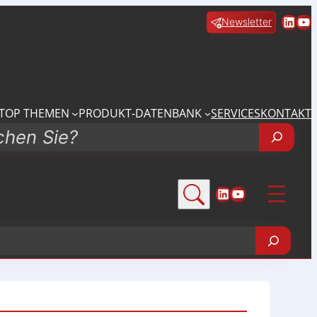
Linke
Yo
Newsletter
TOP THEMEN
PRODUKT-DATENBANK
SERVICES
KONTAKT
LinkedIn
YouTube