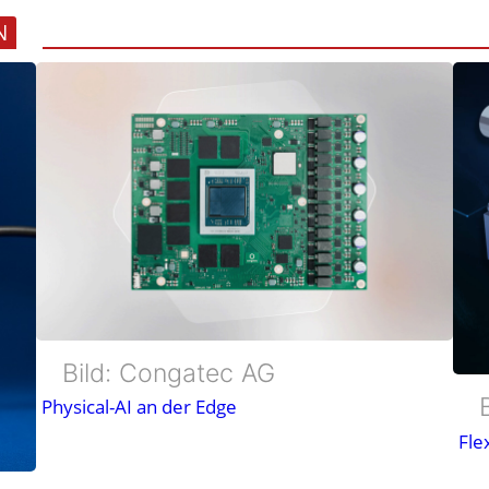
b
N
e
r
e
r
w
e
i
t
Bild: Congatec AG
e
Physical-AI an der Edge
Fle
r