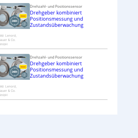
Drehzahl- und Positionssensor
Drehgeber kombiniert
Positionsmessung und
Zustandsüberwachung
ild: Lenord,
auer & Co.
GmbH
Drehzahl- und Positionssensor
Drehgeber kombiniert
Positionsmessung und
Zustandsüberwachung
ild: Lenord,
auer & Co.
GmbH