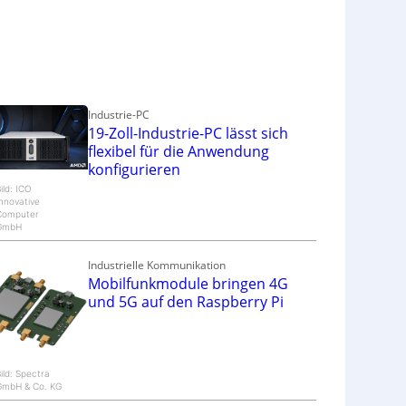
Industrie-PC
19-Zoll-Industrie-PC lässt sich
flexibel für die Anwendung
konfigurieren
ild: ICO
nnovative
Computer
GmbH
Industrielle Kommunikation
Mobilfunkmodule bringen 4G
und 5G auf den Raspberry Pi
ild: Spectra
GmbH & Co. KG