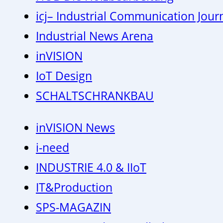
icj– Industrial Communication Jour
Industrial News Arena
inVISION
IoT Design
SCHALTSCHRANKBAU
inVISION News
i-need
INDUSTRIE 4.0 & IIoT
IT&Production
SPS-MAGAZIN