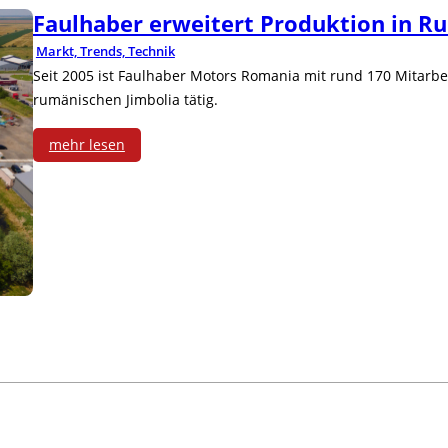
Faulhaber erweitert Produktion in R
Markt, Trends, Technik
Seit 2005 ist Faulhaber Motors Romania mit rund 170 Mitarbe
rumänischen Jimbolia tätig.
mehr lesen
:
F
a
u
l
h
a