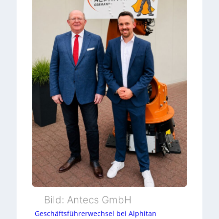
c
d
a
s
t
t
e
c
k
v
e
r
b
i
Bild: Antecs GmbH
n
Geschäftsführerwechsel bei Alphitan