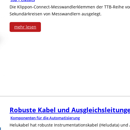
n
e
Die Klippon-Connect-Messwandlerklemmen der TTB-Reihe von 
f
Sekundärkreisen von Messwandlern ausgelegt.
n
ü
mehr lesen
s
r
:
e
F
B
r
a
e
w
n
d
e
u
i
i
c
e
t
-
n
Robuste Kabel und Ausgleichsleitung
e
M
s
Komponenten für die Automatisierung
r
Helukabel hat robuste Instrumentationskabel (Heludata) und A
o