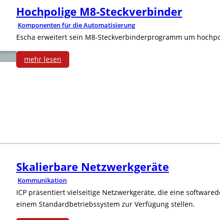
Hochpolige M8-Steckverbinder
Komponenten für die Automatisierung
Escha erweitert sein M8-Steckverbinderprogramm um hochpoli
mehr lesen
:
H
o
c
h
Skalierbare Netzwerkgeräte
p
Kommunikation
o
ICP präsentiert vielseitige Netzwerkgeräte, die eine software
einem Standardbetriebssystem zur Verfügung stellen.
l