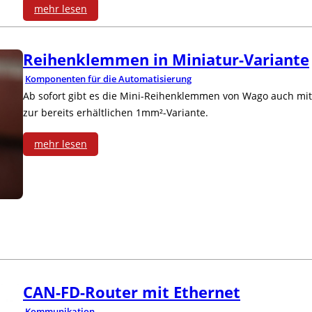
mehr lesen
i
:
g
Reihenklemmen in Miniatur-Variante
S
e
Komponenten für die Automatisierung
k
Ab sofort gibt es die Mini-Reihenklemmen von Wago auch mi
M
zur bereits erhältlichen 1mm²-Variante.
a
8
l
mehr lesen
-
:
i
S
R
e
t
e
r
e
i
b
c
h
a
CAN-FD-Router mit Ethernet
k
e
Kommunikation