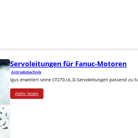
e
i
e
q
a
r
u
n
n
e
t
e
n
e
t
Servoleitungen für Fanuc-Motoren
z
Antriebstechnik
u
Igus erweitert seine CF270.UL.D-Servoleitungen passend zu F
m
mehr lesen
r
:
i
S
c
e