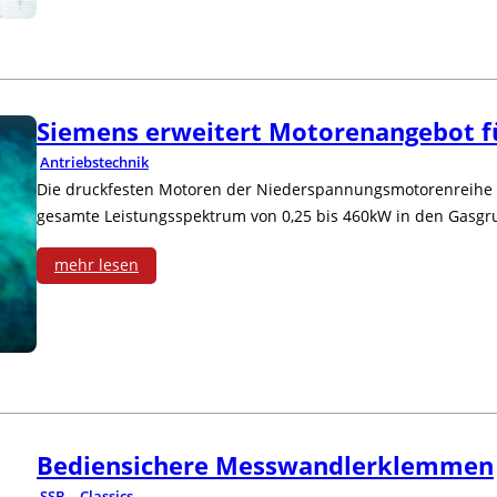
h
r
t
v
e
o
Siemens erweitert Motorenangebot fü
r
l
Antriebstechnik
e
Die druckfesten Motoren der Niederspannungsmotorenreihe 
gesamte Leistungsspektrum von 0,25 bis 460kW in den Gasgru
i
mehr lesen
t
:
u
S
n
i
g
e
e
Bediensichere Messwandlerklemmen
m
SSB – Classics