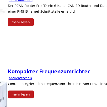
r
v
Der PCAN-Router Pro FD, ein 6-Kanal-CAN-FD-Router und Datenl
n
e
einer RJ45-Ethernet-Schnittstelle erhältlich.
e
k
N
mehr lesen
r
l
e
:
b
e
t
C
i
m
z
A
n
m
w
N
d
e
e
-
Kompakter Frequenzumrichter
e
n
r
F
Antriebstechnik
r
i
Conrad integriert den Frequenzumrichter i510 von Lenze in s
k
D
n
mehr lesen
g
-
:
M
e