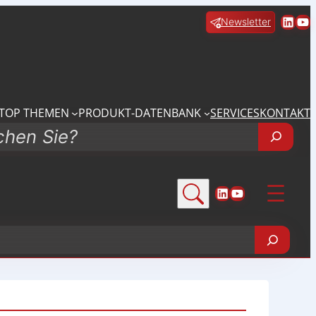
Linke
Yo
Newsletter
TOP THEMEN
PRODUKT-DATENBANK
SERVICES
KONTAKT
LinkedIn
YouTube