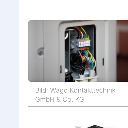
Bild: Wago Kontakttechnik
GmbH & Co. KG