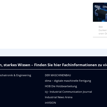
l
e
k
Bild:
t
Dunke
oren 
r
o
n
, starkes Wissen – Finden Sie hier Fachinformationen zu 
i
k
echatronik & Engineering
DER MASCHINENBAU
dima – digitale maschinelle Fertigung
HOB Die Holzbearbeitung
icj– Industrial Communication Journal
Industrial News Arena
R
inVISION