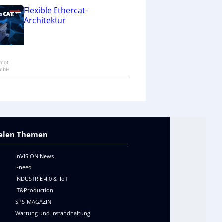
Flexible Ethercat-
Architektur
rmot
GmbH
vielen Themen
inVISION News
i-need
INDUSTRIE 4.0 & IIoT
IT&Production
SPS-MAGAZIN
Wartung und Instandhaltung