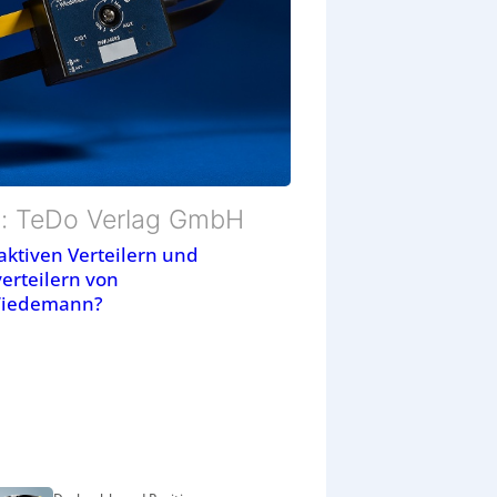
d: TeDo Verlag GmbH
aktiven Verteilern und
verteilern von
Wiedemann?