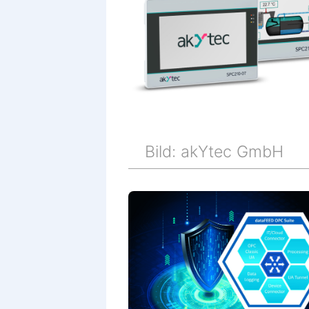
Bild: akYtec GmbH