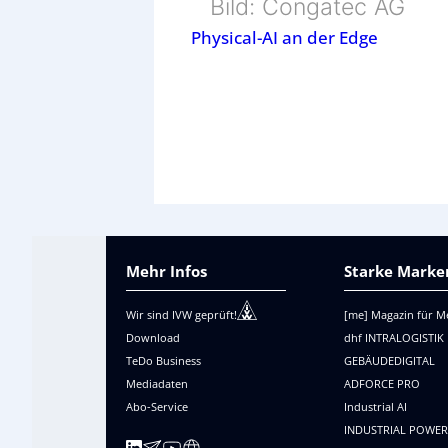
Bild: Congatec AG
Physical-AI an der Edge
Mehr Infos
Starke Marken
Wir sind IVW geprüft!
[me] Magazin für M
Download
dhf INTRALOGISTIK
TeDo Business
GEBÄUDEDIGITAL
Mediadaten
ADFORCE PRO
Abo-Service
Industrial AI
INDUSTRIAL POWE