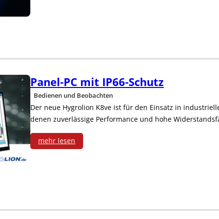
D
n
a
e
t
i
a
n
Panel-PC mit IP66-Schutz
F
e
Bedienen und Beobachten
e
Der neue Hygrolion K8ve ist für den Einsatz in industrie
m
denen zuverlässige Performance und hohe Widerstandsfäh
e
mehr lesen
O
:
P
P
C
a
S
n