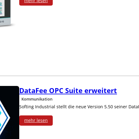
mehr lesen
:
S
P
S
u
n
d
DataFee OPC Suite erweitert
H
Kommunikation
Softing Industrial stellt die neue Version 5.50 seiner Da
M
mehr lesen
I
:
i