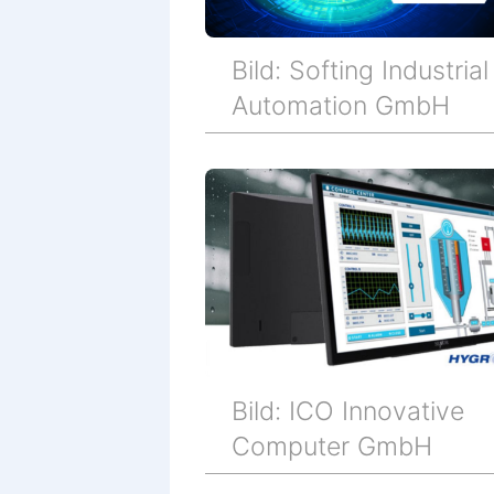
Bild: Softing Industrial
Automation GmbH
Bild: ICO Innovative
Computer GmbH