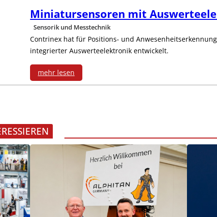
u
Miniatursensoren mit Auswerteele
e
i
Sensorik und Messtechnik
l
Contrinex hat für Positions- und Anwesenheitserkennung
t
integrierter Auswerteelektronik entwickelt.
-
e
mehr lesen
P
e
:
C
r
M
m
w
i
ERESSIEREN
i
e
n
t
i
i
I
t
a
P
e
t
6