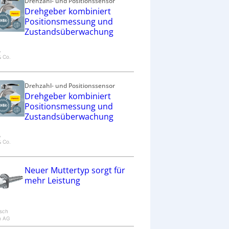
Drehzahl- und Positionssensor
Drehgeber kombiniert
Positionsmessung und
Zustandsüberwachung
,
& Co.
Drehzahl- und Positionssensor
Drehgeber kombiniert
Positionsmessung und
Zustandsüberwachung
,
& Co.
Neuer Muttertyp sorgt für
mehr Leistung
osch
h AG