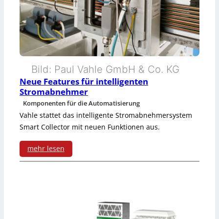
Bild: Paul Vahle GmbH & Co. KG
Neue Features für intelligenten
Stromabnehmer
Komponenten für die Automatisierung
Vahle stattet das intelligente Stromabnehmersystem
Smart Collector mit neuen Funktionen aus.
mehr lesen
:
N
e
u