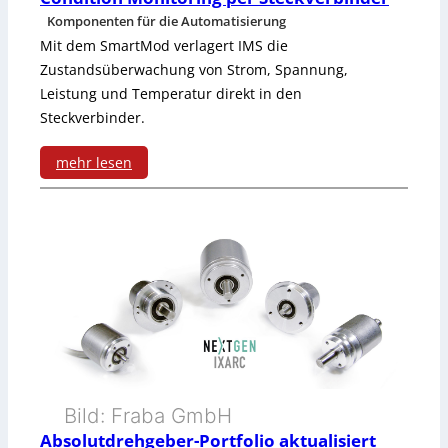
S
Komponenten für die Automatisierung
n
t
Mit dem SmartMod verlagert IMS die
g
Zustandsüberwachung von Strom, Spannung,
r
Leistung und Temperatur direkt in den
s
o
Steckverbinder.
k
m
mehr lesen
o
a
:
m
b
C
p
n
o
e
e
n
n
h
d
s
m
i
a
e
t
Bild: Fraba GmbH
t
r
i
Absolutdrehgeber-Portfolio aktualisiert