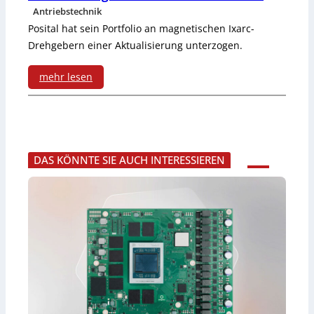
o
Antriebstechnik
o
r
Posital hat sein Portfolio an magnetischen Ixarc-
n
Drehgebern einer Aktualisierung unterzogen.
b
M
i
mehr lesen
o
:
s
n
A
4
i
b
8
DAS KÖNNTE SIE AUCH INTERESSIEREN
t
s
0
o
o
V
r
l
i
u
n
t
g
d