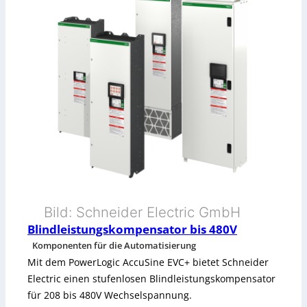
e
F
e
a
t
u
r
e
s
Bild: Schneider Electric GmbH
Blindleistungskompensator bis 480V
f
Komponenten für die Automatisierung
ü
Mit dem PowerLogic AccuSine EVC+ bietet Schneider
Electric einen stufenlosen Blindleistungskompensator
r
für 208 bis 480V Wechselspannung.