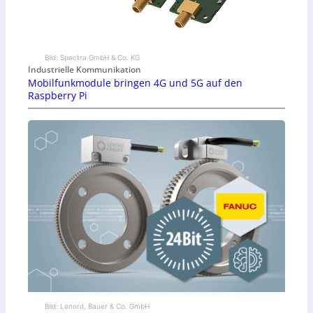
Bild: Spectra GmbH & Co. KG
Industrielle Kommunikation
Mobilfunkmodule bringen 4G und 5G auf den
Raspberry Pi
Bild: Lenord, Bauer & Co. GmbH